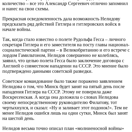
количество – все это Александр Сергеевич отлично запомнил
и нанес на свои схемы.
Прекрасная осведомленность дала возможность Нелидову
предсказать ряд действий Гитлера и гитлеровских войск в
начале войны.
Так, когда стало известно о полете Рудольфа Гесса – личного
секретаря Гитлера и его заместителя на посту главы национал-
социалистической партии – в Великобританию и его встрече с
лордом Гамильтоном, Нелидов совершенно не колеблясь,
заявил, что целью полета Гесса было заключение договора с
Англией о совместном нападении на СССР. Это мнение было
подтверждено данными советской разведки.
Советское командование было также поражено заявлением
Нелидова о том, что Минск будет занят на пятый день после
нападения Гитлера на СССР. Этому не поверила даже
Воскресенская. А когда она доложила о словах Нелидова
своему непосредственному руководителю Филатову, тот
чертыхнулся, и сказал: «Ну и заливает этот подонок!». Тем не
менее Нелидов ошибся лишь на одни сутки, Минск был занят
на шестой день.
Нелидов весьма точно описал план «молниеносной войны»