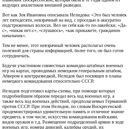
ведущих аналитиков внешней разведки.
Вот как Зоя Ивановна описывала Нелидова: «Это был человек
лет пятидесяти, невзрачный на вид, с проседью в аккуратно
подстриженных волосах. Вел он себя как-то по-лакейски. «Да-
с», «никак нет-с», «слушаюсь», «как прикажете, гражданин
начальник».
Тем не менее, этот невзрачный человек располагал очень
полезной для страны информацией, более того, он был готов
сотрудничать.
Будучи участником совместных командно-штабных военных
игр на картах, проводимых немецким генеральным штабом,
Абвером и контрразведкой, Нелидов был посвящен в планы
немецкого командования относительно СССР.
Нелидов подготовил карты-схемы, при помощи которых
подробнейшим образом передал весь ход военных игр, а
также весь ход военных действий, предполагаемых Германией
против СССР. При этом Нелидов, по словам Воскресенской
продемонстрировал удивительную память и отличное знание
предмета, в том числе, искусства командования войсками,
видов оружия и т.д. Размещение подразделений армии в ходе
военных игр, номера дивизий, калибры орудий, их