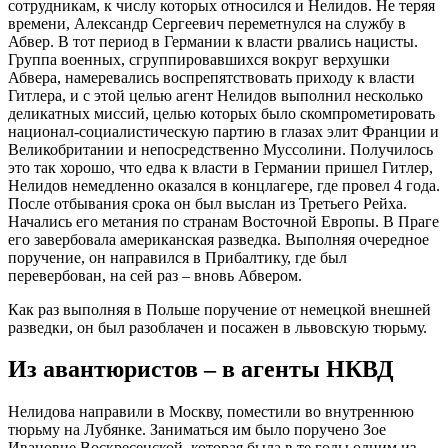
сотрудникам, к числу которых относился и Нелидов. Не теряя
времени, Александр Сергеевич переметнулся на службу в
Абвер. В тот период в Германии к власти рвались нацисты.
Группа военных, сгруппировавшихся вокруг верхушки
Абвера, намеревались воспрепятствовать приходу к власти
Гитлера, и с этой целью агент Нелидов выполнил несколько
деликатных миссий, целью которых было скомпрометировать
национал-социалистическую партию в глазах элит Франции и
Великобритании и непосредственно Муссолини. Получилось
это так хорошо, что едва к власти в Германии пришел Гитлер,
Нелидов немедленно оказался в концлагере, где провел 4 года.
После отбывания срока он был выслан из Третьего Рейха.
Начались его метания по странам Восточной Европы. В Праге
его завербовала американская разведка. Выполняя очередное
поручение, он направился в Прибалтику, где был
перевербован, на сей раз – вновь Абвером.
Как раз выполняя в Польше поручение от немецкой внешней
разведки, он был разоблачен и посажен в львовскую тюрьму.
Из авантюристов – в агенты НКВД
Нелидова направили в Москву, поместили во внутреннюю
тюрьму на Лубянке. Заниматься им было поручено Зое
Ивановне Воскресенской, которая была в те годы одним из