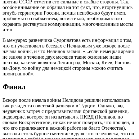
против СССР, отметив его сильные и слабые стороны. Так,
особое внимание он обращал на тот факт, что, вторгнувшись
вглубь территории России, немцы неизбежно будут иметь
проблемы со снабжением, логистикой, необходимостью
охранять растянутые коммуникации, многочисленные мосты
и т.п.
В мемуарах разведчика Судоплатова есть информация о том,
что он участвовал в беседах с Нелидовым уже вскоре после
начала войны, и что Нелидов заявил: «...если немецкая армия
не заняла в течение двух месяцев такие основные наши
центры, какими является Ленинград, Москва, Киев, Ростов-
на-Дону, то войну для немецкой стороны можно считать
проигранной».
Финал
Вскоре после начала войны Нелидова решили использовать
как резидента советской разведки в Турции. Однако, ряд
неудачных встреч с представителями британской разведки,
недоверие, которое он испытывал к НКВД (Нелидов, по
словам Воскресенской, никак не мог поверить, что прощен, и
что его привлекают к важной работе на благо Отечества),
вызвали столь бурное смятение в душе этого человека, что он