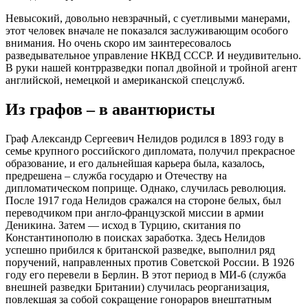
Невысокий, довольно невзрачный, с суетливыми манерами,
этот человек вначале не показался заслуживающим особого
внимания. Но очень скоро им заинтересовалось
разведывательное управление НКВД СССР. И неудивительно.
В руки нашей контрразведки попал двойной и тройной агент
английской, немецкой и американской спецслужб.
Из графов – в авантюристы
Граф Александр Сергеевич Нелидов родился в 1893 году в
семье крупного российского дипломата, получил прекрасное
образование, и его дальнейшая карьера была, казалось,
предрешена – служба государю и Отечеству на
дипломатическом поприще. Однако, случилась революция.
После 1917 года Нелидов сражался на стороне белых, был
переводчиком при англо-французской миссии в армии
Деникина. Затем — исход в Турцию, скитания по
Константинополю в поисках заработка. Здесь Нелидов
успешно прибился к британской разведке, выполнил ряд
поручений, направленных против Советской России. В 1926
году его перевели в Берлин. В этот период в МИ-6 (служба
внешней разведки Британии) случилась реорганизация,
повлекшая за собой сокращение гонораров внештатным