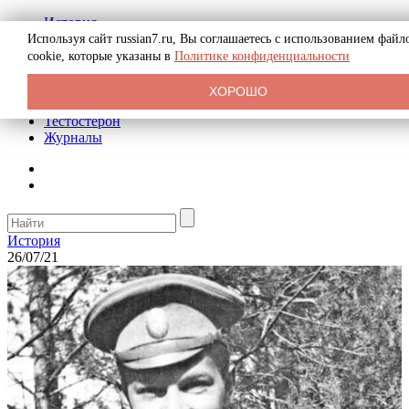
История
Биография
Используя сайт russian7.ru, Вы соглашаетесь с использованием файл
Криминал
cookie, которые указаны в
Политике конфиденциальности
Реклама на сайте
О сайте
ХОРОШО
Рекомендательные статьи
Тестостерон
Журналы
История
26/07/21