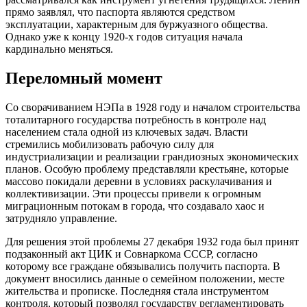
прямо заявлял, что паспорта являются средством
эксплуатации, характерным для буржуазного общества.
Однако уже к концу 1920-х годов ситуация начала
кардинально меняться.
Переломный момент
Со сворачиванием НЭПа в 1928 году и началом строительства
тоталитарного государства потребность в контроле над
населением стала одной из ключевых задач. Власти
стремились мобилизовать рабочую силу для
индустриализации и реализации грандиозных экономических
планов. Особую проблему представляли крестьяне, которые
массово покидали деревни в условиях раскулачивания и
коллективизации. Эти процессы привели к огромным
миграционным потокам в города, что создавало хаос и
затрудняло управление.
Для решения этой проблемы 27 декабря 1932 года был принят
подзаконный акт ЦИК и Совнаркома СССР, согласно
которому все граждане обязывались получить паспорта. В
документ вносились данные о семейном положении, месте
жительства и прописке. Последняя стала инструментом
контроля, который позволял государству регламентировать