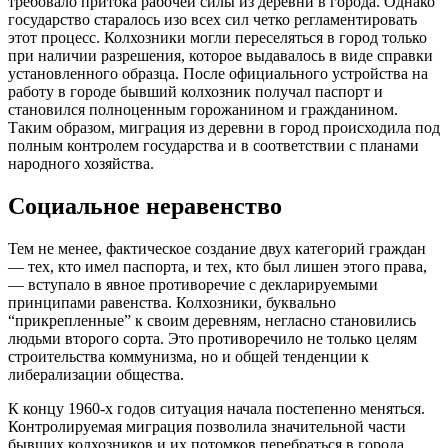
требовало притока рабочей силы из деревни в города. Однако
государство старалось изо всех сил четко регламентировать
этот процесс. Колхозники могли переселяться в город только
при наличии разрешения, которое выдавалось в виде справки
установленного образца. После официального устройства на
работу в городе бывший колхозник получал паспорт и
становился полноценным горожанином и гражданином.
Таким образом, миграция из деревни в город происходила под
полным контролем государства и в соответствии с планами
народного хозяйства.
Социальное неравенство
Тем не менее, фактическое создание двух категорий граждан
— тех, кто имел паспорта, и тех, кто был лишен этого права,
— вступало в явное противоречие с декларируемыми
принципами равенства. Колхозники, буквально
“прикрепленные” к своим деревням, негласно становились
людьми второго сорта. Это противоречило не только целям
строительства коммунизма, но и общей тенденции к
либерализации общества.
К концу 1960-х годов ситуация начала постепенно меняться.
Контролируемая миграция позволила значительной части
бывших колхозников и их потомков перебраться в города,