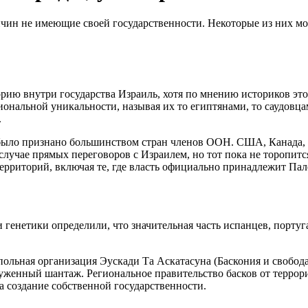
чин не имеющие своей государственности. Некоторые из них мог
ию внутри государства Израиль, хотя по мнению историков этот
иональной уникальности, называя их то египтянами, то саудовц
.
 было признано большинством стран членов ООН. США, Канада, И
случае прямых переговоров с Израилем, но тот пока не торопитс
территорий, включая те, где власть официально принадлежит Па
и генетики определили, что значительная часть испанцев, порту
польная организация Эускади Та Аскатасуна (Баскония и свобод
женный шантаж. Региональное правительство басков от террори
а создание собственной государственности.