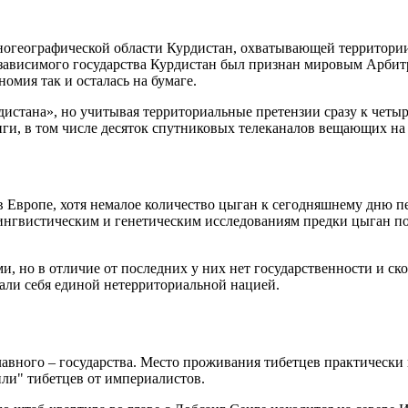
огеографической области Курдистан, охватывающей территории 
 независимого государства Курдистан был признан мировым Арби
омия так и осталась на бумаге.
истана», но учитывая территориальные претензии сразу к четыр
и, в том числе десяток спутниковых телеканалов вещающих на 
 Европе, хотя немалое количество цыган к сегодняшнему дню п
о лингвистическим и генетическим исследованиям предки цыган
и, но в отличие от последних у них нет государственности и ско
али себя единой нетерриториальной нацией.
т главного – государства. Место проживания тибетцев практичес
или" тибетцев от империалистов.