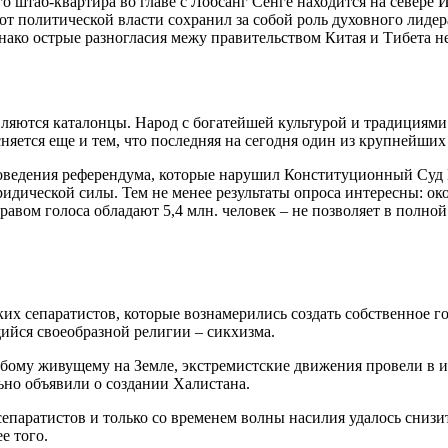
его штаб-квартира во главе с Лобсанг Сенге находится на севере
от политической власти сохранил за собой роль духовного лидера
Однако острые разногласия межу правительством Китая и Тибета 
ляются каталонцы. Народ с богатейшей культурой и традициями 
няется еще и тем, что последняя на сегодня один из крупнейш
оведения референдума, которые нарушил Конституционный Суд И
дической силы. Тем не менее результаты опроса интересны: око
авом голоса обладают 5,4 млн. человек – не позволяет в полной
их сепаратистов, которые вознамерились создать собственное г
йся своеобразной религии – сикхизма.
юбому живущему на Земле, экстремистские движения провели в и
ьно объявили о создании Халистана.
епаратистов и только со временем волны насилия удалось снизит
е того.