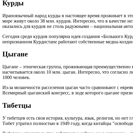
Курды
Ираноязычный народ курды в настоящее время проживает в этн
мире живут около 38 млн. курдов. Интересно, что в качестве
оказались для курдов не столь радужными – национальная автон
Сегодня среди курдов популярна идея создания «Большого Курд
непризнанном Курдистане работают собственные медиа-холдинг
Цыгане
Цыгане – этническая группа, проживающая преимущественно в
насчитывается около 10 млн. цыган. Интересно, что согласн
1000 человек.
Из-за мозаичности расселения цыган часто сравнивают с евреям
Всемирный цыганский конгресс, в ходе которого цыгане призн
Тибетцы
У тибетцев есть своя история, культура, язык, религия, но не
Тибет утратил полностью в 1949 году, когда китайцы "освобод