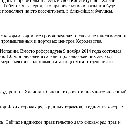
 Индии. У правительства есть и своя Конституция – Хартия
 Тибета. Он заверил, что правительство в изгнании будет
не позволяют на это рассчитывать в ближайшем будущем.
с каждым годом все громче заявляет о своей независимости от
их промышленных и портовых центров Королевства.
спании. Вместо референдума 9 ноября 2014 года состоялся
ло 1,6 млн. человек из 2 млн. проголосовавших желают
 мере выяснить насколько каталонцы хотят отделения от
осударство – Халистан. Сикхи это достаточно многочисленный
ндийских городах ряд крупных терактов, в одном из которых
ь. Сейчас индийское правительство дало сикхам ряд прав и