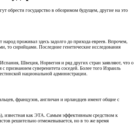
ут обрести государство в обозримом будущем, другие на это
 народ проживал здесь задолго до прихода евреев. Впрочем,
ами, то сирийцами. Последние генетические исследования
спания, Швеция, Норвегия и ряд других стран заявляют, что о
я с признанием суверенитета соседей. Более того Израиль
лестинской национальной администрации.
гальцев, французов, англичан и ирландцев имеют общие с
а), известная как ЭТА. Самым эффективным средством к
стов решительно отмежевывается, но в то же время