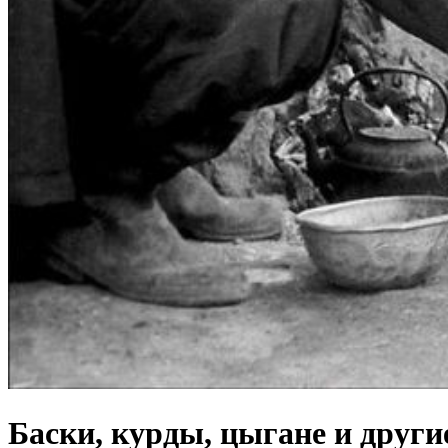
Баски, курды, цыгане и други