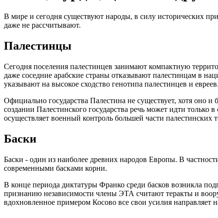
В мире и сегодня существуют народы, в силу исторических при
даже не рассчитывают.
Палестинцы
Сегодня поселения палестинцев занимают компактную территор
даже соседние арабские страны отказывают палестинцам в нац
указывают на высокое сходство генотипа палестинцев и евреев
Официально государства Палестина не существует, хотя оно и
создании Палестинского государства речь может идти только в 
осуществляет военный контроль большей части палестинских 
Баски
Баски - один из наиболее древних народов Европы. В частност
современными басками корни.
В конце периода диктатуры Франко среди басков возникла под
признанию независимости члены ЭТА считают теракты и воору
вдохновленное примером Косово все свои усилия направляет н