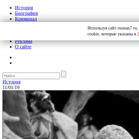
История
Биография
Криминал
СССР
Используя сайт russian7.r
Тайны
cookie, которые указаны в
Рекомендации
Реклама
О сайте
История
11/01/19