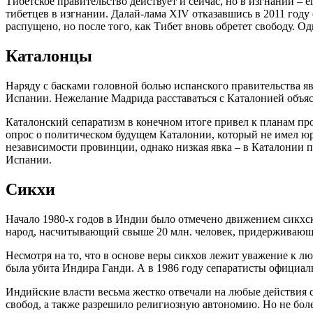
Тибетское правительство действует и сейчас, но в изгнании – 
тибетцев в изгнании. Далай-лама XIV отказавшись в 2011 году 
распущено, но после того, как Тибет вновь обретет свободу. 
Каталонцы
Наряду с басками головной болью испанского правительства яв
Испании. Нежелание Мадрида расставаться с Каталонией объяс
Каталонский сепаратизм в конечном итоге привел к планам пр
опрос о политическом будущем Каталонии, который не имел юри
независимости провинции, однако низкая явка – в Каталонии пр
Испании.
Сикхи
Начало 1980-х годов в Индии было отмечено движением сикхск
народ, насчитывающий свыше 20 млн. человек, придерживающи
Несмотря на то, что в основе веры сикхов лежит уважение к л
была убита Индира Ганди. А в 1986 году сепаратисты официал
Индийские власти весьма жестко отвечали на любые действия с
свобод, а также разрешило религиозную автономию. Но не боле