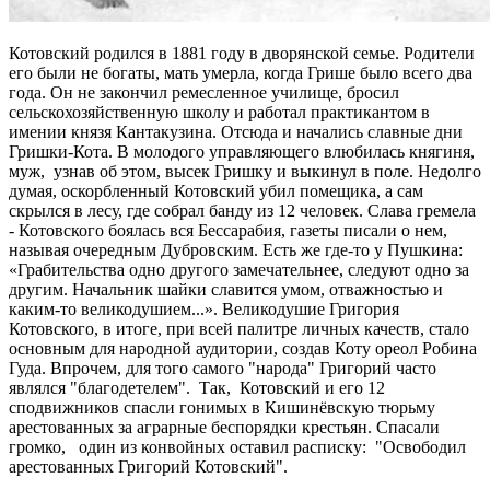
Котовский родился в 1881 году в дворянской семье. Родители
его были не богаты, мать умерла, когда Грише было всего два
года. Он не закончил ремесленное училище, бросил
сельскохозяйственную школу и работал практикантом в
имении князя Кантакузина. Отсюда и начались славные дни
Гришки-Кота. В молодого управляющего влюбилась княгиня,
муж, узнав об этом, высек Гришку и выкинул в поле. Недолго
думая, оскорбленный Котовский убил помещика, а сам
скрылся в лесу, где собрал банду из 12 человек. Слава гремела
- Котовского боялась вся Бессарабия, газеты писали о нем,
называя очередным Дубровским. Есть же где-то у Пушкина:
«Грабительства одно другого замечательнее, следуют одно за
другим. Начальник шайки славится умом, отважностью и
каким-то великодушием...». Великодушие Григория
Котовского, в итоге, при всей палитре личных качеств, стало
основным для народной аудитории, создав Коту ореол Робина
Гуда. Впрочем, для того самого "народа" Григорий часто
являлся "благодетелем". Так, Котовский и его 12
сподвижников спасли гонимых в Кишинёвскую тюрьму
арестованных за аграрные беспорядки крестьян. Спасали
громко, один из конвойных оставил расписку: "Освободил
арестованных Григорий Котовский".