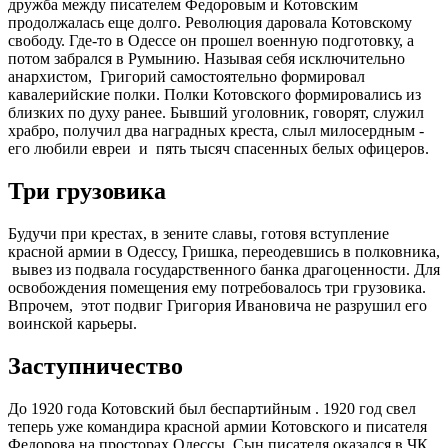
дружба между писателем Федоровым и Котовским
продолжалась еще долго. Революция даровала Котовскому
свободу. Где-то в Одессе он прошел военную подготовку, а
потом забрался в Румынию. Называя себя исключительно
анархистом, Григорий самостоятельно формировал
кавалерийские полки. Полки Котовского формировались из
близких по духу ранее. Бывший уголовник, говорят, служил
храбро, получил два наградных креста, слыл милосердным -
его любили евреи и пять тысяч спасенных белых офицеров.
Три грузовика
Будучи при крестах, в зените славы, готовя вступление
красной армии в Одессу, Гришка, переодевшись в полковника,
вывез из подвала государственного банка драгоценности. Для
освобождения помещения ему потребовалось три грузовика.
Впрочем, этот подвиг Григория Ивановича не разрушил его
воинской карьеры.
Заступничество
До 1920 года Котовский был беспартийным . 1920 год свел
теперь уже командира красной армии Котовского и писателя
Федорова на просторах Одессы. Сын писателя оказался в ЧК.