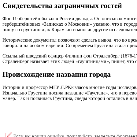
Свидетельства заграничных гостей
Фон Герберштейн бывал в России дважды. Он описывал многие 
герберштейновых «Записках о Московии» указано, что в город
пишут о грустиновцах Карамзин и многие другие исследовател
Исторические документы позволяют сделать вывод, что во вр
говорили на особом наречии. Со временем Грустина стала прихо
Ссыльный шведский офицер Филипп фон Страленберг (1676-1747
Страленберг называет этих людей «гауштинцами», пишет, что 
Происхождение названия города
Историк и профессор МГУ Л.РКызласов многие годы исследовал
Изначально Грустина носила название «Гаустана», что в перево
манер. Так и появилась Грустина, следы которой остались в наш