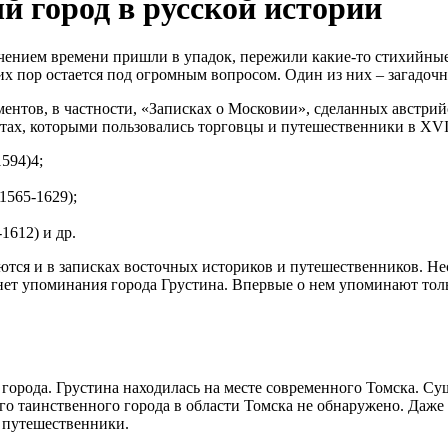
й город в русской истории
ечением времени пришли в упадок, пережили какие-то стихийны
их пор остается под огромным вопросом. Один из них – загадочн
ументов, в частности, «Записках о Московии», сделанных австр
ртах, которыми пользовались торговцы и путешественники в XVI
594)4;
1565-1629);
1612) и др.
тся и в записках восточных историков и путешественников. Не
нет упоминания города Грустина. Впервые о нем упоминают тол
орода. Грустина находилась на месте современного Томска. Сущ
го таинственного города в области Томска не обнаружено. Даже
и путешественники.