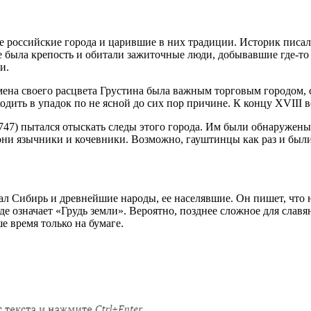
российские города и царившие в них традиции. Историк писал, 
е была крепость и обитали зажиточные люди, добывавшие где-то
и.
емена своего расцвета Грустина была важным торговым городом
дить в упадок по не ясной до сих пор причине. К концу XVIII в
) пытался отыскать следы этого города. Им были обнаружены то
они язычники и кочевники. Возможно, гауштинцы как раз и был
 Сибирь и древнейшие народы, ее населявшие. Он пишет, что н
де означает «Грудь земли». Вероятно, позднее сложное для слав
е время только на бумаге.