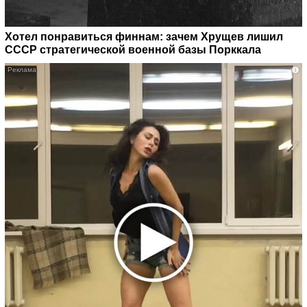
Хотел понравиться финнам: зачем Хрущев лишил
СССР стратегической военной базы Порккала
i