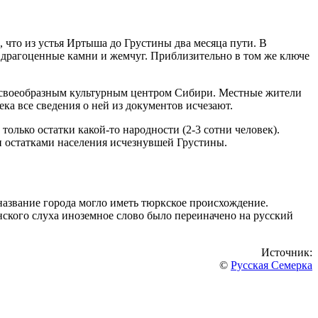
что из устья Иртыша до Грустины два месяца пути. В
 драгоценные камни и жемчуг. Приблизительно в том же ключе
, своеобразным культурным центром Сибири. Местные жители
ека все сведения о ней из документов исчезают.
лько остатки какой-то народности (2-3 сотни человек).
и остатками населения исчезнувшей Грустины.
азвание города могло иметь тюркское происхождение.
янского слуха иноземное слово было переиначено на русский
Источник:
©
Русская Семерка