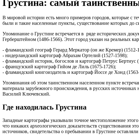
Грустина: самый таинственны
В мировой истории есть много примеров городов, которые с т
были и такие населенные пункты, существование которых до с
Упоминание о Грустине встречается в ряде исторических док
Герберштейном (1486-1566). Этот город указан на реальных ка
- фламандский географ Герард Меркатор (он же Кремер) (1512-1
- нидерландский картограф Абрахам Ортелий (1527-1598);
- фламандский историк, богослов и картограф Петрус Бертиус (
- французский картограф Гийом де Лиль (1675-1726);
- фламандский книгоиздатель и картограф Йоссе де Хонд (1563-
Упоминания об этом таинственном населенном пункте встречаю
материала зарубежного происхождения, в русских источниках 
Василий Ключевский.
Где находилась Грустина
Западные картографы указывали точное местоположение этого г
что никаких археологических доказательств существования это
источников, свидетельства о пребывании в Грустине оставлял