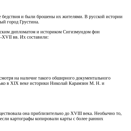
е бедствия и были брошены их жителями. В русской истории
ый город Грустина.
ийским дипломатом и историком Сигизмундом фон
-XVII вв. Их составили:
смотря на наличие такого обширного документального
ько в XIX веке историки Николай Карамзин М. Н. и
ествовала она приблизительно до XVIII века. Необычно то,
 если картографы копировали карты с более ранних