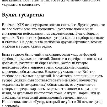
нам казаков. Всё те же перья, всё та же «птичья» символика
«крылатого воинства».
Культ гусарства
В начале XIX века гусарами хотели стать все. Другое дело, что
не все могли себе это позволить. Гусарские полки были
элитарными войсковыми подразделениями. Туда отбирали
лучших. В советских фильмах гусары как на подбор: высокие
и статные. На деле, была несколько другая картина: высоких
мужчин в гусары брали редко.
Быть гусаром было ещё и накладно: один уход за формой
требовал немалых вложений. Золотое и серебряное шитье на
доломане, разгульный образ жизни, который гусары
позволяли себе в мирное время, содержание лошади,
карточные обязательства. Наконец, ухаживание. Всё это
требовало немалых вложений. Кроме того, вставший на путь
гусара, должен был соответствовать немалому количеству
моральных (и аморальных) обязательств, отступление от
которых нередко каралось смертью: за словом в карман не
лезли, за дуэльным пистолетом тоже. Антуан Шарль Луи де
Лассаль, легендарный дивизионный генерал армии
Наполеона, писал: «Гусар, который не убит в 30 лет, не гусар,
а дерьмо!».