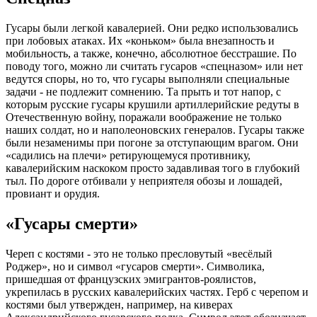
Гусары были легкой кавалерией. Они редко использовались
при лобовых атаках. Их «коньком» была внезапность и
мобильность, а также, конечно, абсолютное бесстрашие. По
поводу того, можно ли считать гусаров «спецназом» или нет
ведутся споры, но то, что гусары выполняли специальные
задачи - не подлежит сомнению. Та прыть и тот напор, с
которым русские гусары крушили артиллерийские редуты в
Отечественную войну, поражали воображение не только
наших солдат, но и наполеоновских генералов. Гусары также
были незаменимы при погоне за отступающим врагом. Они
«садились на плечи» ретирующемуся противнику,
кавалерийским наскоком просто задавливая того в глубокий
тыл. По дороге отбивали у неприятеля обозы и лошадей,
провиант и орудия.
«Гусары смерти»
Череп с костями - это не только пресловутый «весёлый
Роджер», но и символ «гусаров смерти». Символика,
пришедшая от французских эмигрантов-роялистов,
укрепилась в русских кавалерийских частях. Герб с черепом и
костями был утвержден, например, на киверах