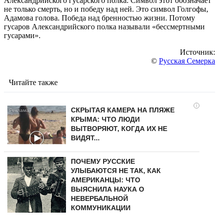
Александрийского гусарского полка. Символ этот обозначает
не только смерть, но и победу над ней. Это символ Голгофы,
Адамова голова. Победа над бренностью жизни. Потому
гусаров Александрийского полка называли «бессмертными
гусарами».
Источник:
©
Русская Семерка
Читайте также
i
СКРЫТАЯ КАМЕРА НА ПЛЯЖЕ
КРЫМА: ЧТО ЛЮДИ
ВЫТВОРЯЮТ, КОГДА ИХ НЕ
ВИДЯТ...
ПОЧЕМУ РУССКИЕ
УЛЫБАЮТСЯ НЕ ТАК, КАК
АМЕРИКАНЦЫ: ЧТО
ВЫЯСНИЛА НАУКА О
НЕВЕРБАЛЬНОЙ
КОММУНИКАЦИИ