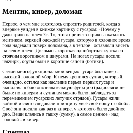
Ментик, кивер, доломан
Первое, о чем мне захотелось спросить родителей, когда я
впервые увидел в книжке картинку с гусаром: «Почему у
дяди трико на плече?». То, что я принял за трико - оказалось
ментиком, верхней одеждой гусара, которую в холодное время
года надевали поверх доломана, а в теплое - оставляли висеть
на левом плече. Доломан - короткая однобортная куртка со
стоячим воротником и шнурами. На ногах гусары носили
чакчиры, обуты были в короткие сапоги (ботики).
Самой многофункциональной вещью гусара был кивер -
высокий головной убор. К нему крепился султан, который,
очевидно, остался как наследие перьев первых гусар и
выполнял в бою опознавательную функцию (радиосвязи не
было: по киверам и султанам можно было наблюдать за
перемещением гусарских летучих отрядов). Гусары жили
войной и свято следовали принципу «всё своё ношу с собой».
Своё они носили как раз в кивере, у которого было двойное
дно. Вещи клались в ташку (сумку), а самое ценное - над
головой - в кивер.
Спецназ