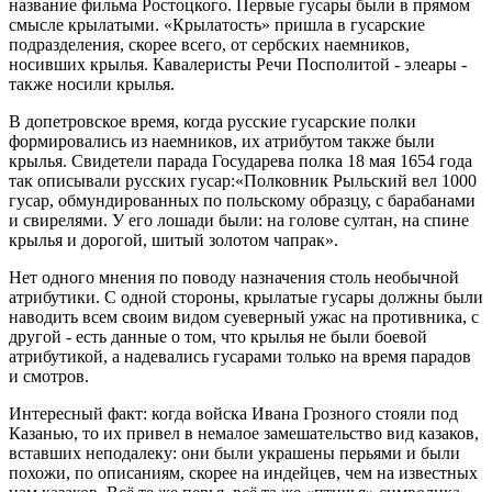
название фильма Ростоцкого. Первые гусары были в прямом
смысле крылатыми. «Крылатость» пришла в гусарские
подразделения, скорее всего, от сербских наемников,
носивших крылья. Кавалеристы Речи Посполитой - элеары -
также носили крылья.
В допетровское время, когда русские гусарские полки
формировались из наемников, их атрибутом также были
крылья. Свидетели парада Государева полка 18 мая 1654 года
так описывали русских гусар:«Полковник Рыльский вел 1000
гусар, обмундированных по польскому образцу, с барабанами
и свирелями. У его лошади были: на голове султан, на спине
крылья и дорогой, шитый золотом чапрак».
Нет одного мнения по поводу назначения столь необычной
атрибутики. С одной стороны, крылатые гусары должны были
наводить всем своим видом суеверный ужас на противника, с
другой - есть данные о том, что крылья не были боевой
атрибутикой, а надевались гусарами только на время парадов
и смотров.
Интересный факт: когда войска Ивана Грозного стояли под
Казанью, то их привел в немалое замешательство вид казаков,
вставших неподалеку: они были украшены перьями и были
похожи, по описаниям, скорее на индейцев, чем на известных