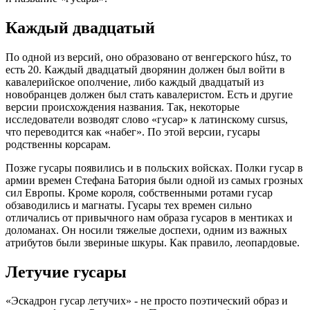
Каждый двадцатый
По одной из версий, оно образовано от венгерского húsz, то
есть 20. Каждый двадцатый дворянин должен был войти в
кавалерийское ополчение, либо каждый двадцатый из
новобранцев должен был стать кавалеристом. Есть и другие
версии происхождения названия. Так, некоторые
исследователи возводят слово «гусар» к латинскому cursus,
что переводится как «набег». По этой версии, гусары
родственны корсарам.
Позже гусары появились и в польских войсках. Полки гусар в
армии времен Стефана Батория были одной из самых грозных
сил Европы. Кроме короля, собственными ротами гусар
обзаводились и магнаты. Гусары тех времен сильно
отличались от привычного нам образа гусаров в ментиках и
доломанах. Он носили тяжелые доспехи, одним из важных
атрибутов были звериные шкуры. Как правило, леопардовые.
Летучие гусары
«Эскадрон гусар летучих» - не просто поэтический образ и