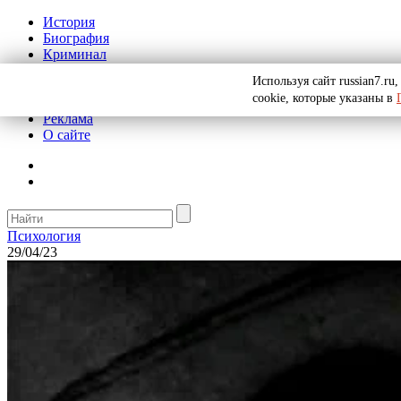
История
Биография
Криминал
СССР
Используя сайт russian7.r
Тайны
cookie, которые указаны в
Рекомендации
Реклама
О сайте
Психология
29/04/23