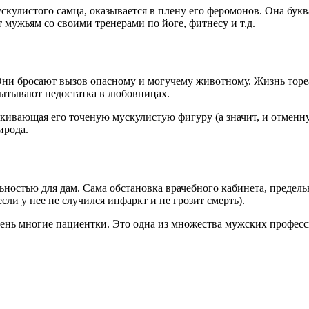
ускулистого самца, оказывается в плену его феромонов. Она бук
ужьям со своими тренерами по йоге, фитнесу и т.д.
и бросают вызов опасному и могучему животному. Жизнь тореад
пытывают недостатка в любовницах.
кивающая его точеную мускулистую фигуру (а значит, и отменну
ирода.
остью для дам. Сама обстановка врачебного кабинета, предельн
сли у нее не случился инфаркт и не грозит смерть).
ень многие пациентки. Это одна из множества мужских профес