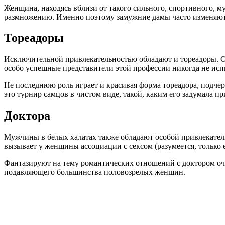
Женщина, находясь вблизи от такого сильного, спортивного, м
размножению. Именно поэтому замужние дамы часто изменяют м
Тореадоры
Исключительной привлекательностью обладают и тореадоры. Он
особо успешные представители этой профессии никогда не ис
Не последнюю роль играет и красивая форма тореадора, подчер
это турнир самцов в чистом виде, такой, каким его задумала пр
Доктора
Мужчины в белых халатах также обладают особой привлекательн
вызывает у женщины ассоциации с сексом (разумеется, только е
Фантазируют на тему романтических отношений с доктором оч
подавляющего большинства половозрелых женщин.