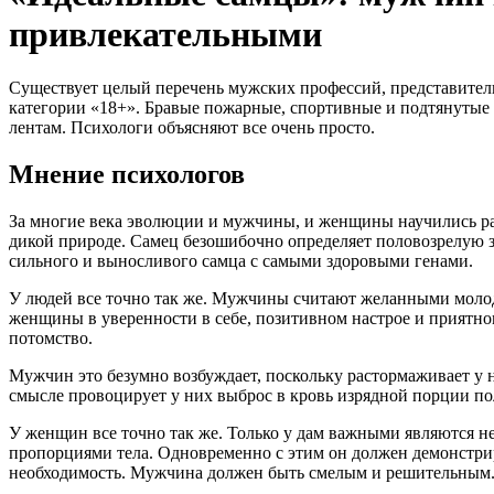
привлекательными
Существует целый перечень мужских профессий, представители
категории «18+». Бравые пожарные, спортивные и подтянутые
лентам. Психологи объясняют все очень просто.
Мнение психологов
За многие века эволюции и мужчины, и женщины научились рас
дикой природе. Самец безошибочно определяет половозрелую 
сильного и выносливого самца с самыми здоровыми генами.
У людей все точно так же. Мужчины считают желанными молод
женщины в уверенности в себе, позитивном настрое и приятно
потомство.
Мужчин это безумно возбуждает, поскольку растормаживает у 
смысле провоцирует у них выброс в кровь изрядной порции пол
У женщин все точно так же. Только у дам важными являются н
пропорциями тела. Одновременно с этим он должен демонстриро
необходимость. Мужчина должен быть смелым и решительным