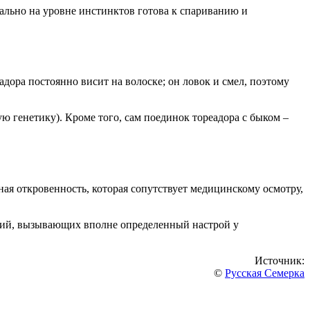
вально на уровне инстинктов готова к спариванию и
ора постоянно висит на волоске; он ловок и смел, поэтому
ю генетику). Кроме того, сам поединок тореадора с быком –
ая откровенность, которая сопутствует медицинскому осмотру,
сий, вызывающих вполне определенный настрой у
Источник:
©
Русская Семерка