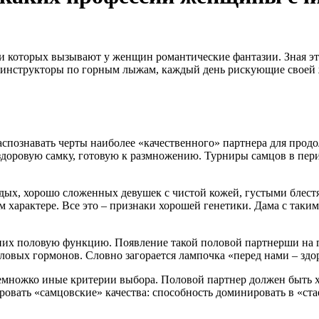
 которых вызывают у женщин романтические фантазии. Зная эту
 инструкторы по горным лыжам, каждый день рискующие своей 
познавать черты наиболее «качественного» партнера для продо
здоровую самку, готовую к размножению. Турниры самцов в пер
ых, хорошо сложенных девушек с чистой кожей, густыми блестя
м характере. Все это – признаки хорошей генетики. Дама с так
них половую функцию. Появление такой половой партнерши на го
овых гормонов. Словно загорается лампочка «перед нами – здоро
емножко иные критерии выбора. Половой партнер должен быть х
вать «самцовские» качества: способность доминировать в «стае»
.