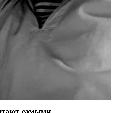
итают самыми