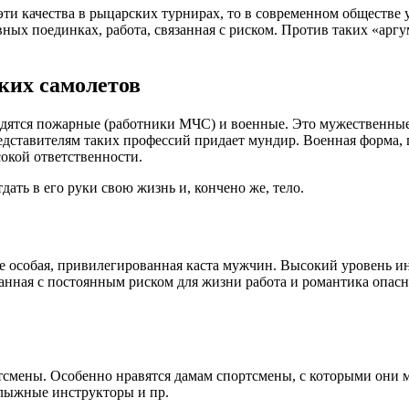
и качества в рыцарских турнирах, то в современном обществе у 
вных поединках, работа, связанная с риском. Против таких «арг
ких самолетов
дятся пожарные (работники МЧС) и военные. Это мужественные л
едставителям таких профессий придает мундир. Военная форма,
окой ответственности.
ать в его руки свою жизнь и, кончено же, тело.
е особая, привилегированная каста мужчин. Высокий уровень и
нная с постоянным риском для жизни работа и романтика опасн
ртсмены. Особенно нравятся дамам спортсмены, с которыми они 
олыжные инструкторы и пр.