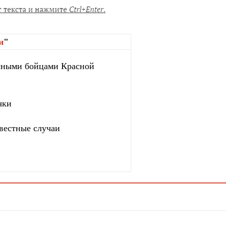
и
"
сными бойцами Красной
чки
вестные случаи