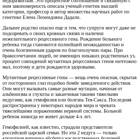
недоразвитым. Это процентное соотношение и связанную с
ним закономерность описала ученый-генетик высшей
категории, профессор и автор множества научных работ по
генетике Елена Леонидовна Дадали.
Дальнее родство опасно еще и тем, что супруги могут даже не
подозревать о своих кровных связях и наличии
нежелательного рецессивного гена. Рождение больного
ребенка тогда становится полнейшей неожиданностью и
очень болезненным ударом по благополучию пары. При
бракосочетании людей, не имеющих никаких родственных уз,
процент совпадений мутантных рецессивных генов ничтожно
мал, поэтому и дети рождаются здоровыми.
Мутантные рецессивные гены — вещь очень опасная, скрытая
от посторонних глаз подобно бомбе замедленного действия.
Они могут вызывать самые разные мутации, начиная от
альбинизма и глухоты и заканчивая такими тяжелыми
недугами, как гемофилия или болезнь Тея-Сакса. Последняя
распространена у некоторых народов мира и чревата
тяжелейшими поражениями нервной системы. Больной
ребенок никогда не живет дольше 4-х лет.
Гемофилией, как известно, страдали представители
российской царской семьи. Но эти 2 недуга — только
крохотная вершина айсберга наследственных болезней,