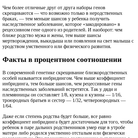
Чем более отличные друг от друга наборы генов
скрещиваются — что возможно только в неродственных
браках, — тем меньше шансов у ребенка получить
наследственное заболевание, которое «закодировано» в
рецессивном гене одного из родителей. И наоборот: чем
ближе родство мужа и жены, тем выше шансы
мертворождения, выкидыша или появления на свет малыша с
уродством умственного или физического развития.
Факты в процентном соотношении
В современной генетике скрещивание близкородственных
особей называется инбридингом. Чем выше коэффициент
инбридинга, тем больше шансов, чем рецессивные гены
наследственных заболеваний встретятся. Так у дяди и
племянницы он составляет 1/8, кузена и кузины — 1/16,
троюродных братьев и сестер — 1/32, четвероюродных —
1/64.
Даже если степень родства будет больше, все равно
коэффициент инбридинга будет достаточным для того, чтобы
ребенок в паре дальних родственников умер еще в утробе
матери либо родился умственно отсталым или физически