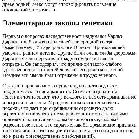
древе родней легко могут спровоцировать появление
отклонений у потомства.
Элементарные законы генетики
Первым о вопросах наследственности задумался Чарльз
Дарвин. Он был женат на своей двоюродной сестре
Эмме
Вэджвуд
. У пары родилось 10 детей. Трое малышей
умерли в раннем детстве, другие были очень слабы здоровьем.
Дарвин тяжело переживал каждую смерть и болезнь
отпрыска. Он заподозрил, что причиной такого слабого
здоровья почти всех детей являлось его родство с женой.
Позднее эти мысли были отражены в трудах ученого.
С тех пор прошло много временем, и генетика далеко
продвинулась в своем развитии. Сейчас специалисты-
генетики точно знают, что у каждого из нас есть доминантные
и рецессивные гены. У родственников эти гены очень
похожи, что дает при скрещивании огромную долю
вероятности получения нездорового потомства. И самыми
опасными являются не столько доминантные, сколько
рецессивные гены. Это скрытые, как бы дремлющие признаки
того или иного качества (не только цвета глаз или длины ног,
но и разных наследственных заболеваний).