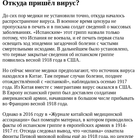
Откуда пришёл вирус?
До сих пор медики не установили точно, откуда началось
распространение вируса. В военное время цензура не
пропускала в печать и в письма солдат сведений о массовых
заболеваниях. «Испанским» этот грипп назвали только
потому, что Испания не воевала, и её печать первая стала
освещать ход эпидемии загадочной болезни с частыми
смертельными исходами. В дальнейшем было установлено,
что первые закрытые сведения об испанском гриппе
появились весной 1918 года в США.
Но сейчас многие медики предполагают, что источник вируса
находился в Китае. Там первые случаи болезни, позднее
отождествлённой с «испанкой», наблюдались осенью 1917
года. Из Китая вместе с эмигрантами вирус оказался в США.
В Европу испанский грипп был доставлен солдатами
американской армии, начавшими в большом числе прибывать
во Францию весной 1918 года.
Однако в 2016 году в «Журнале китайской медицинской
ассоциации» был помещён материал, в котором приводились
факты об испанском гриппе в европейских армиях в 1914-
1917 гг. Отсюда следовал вывод, что «испанка» охватила
фронты Первой мировой войны ещё до 1918 года, но цензуре