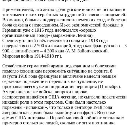
Примечательно, что англо-французские войска не испытали в
тот момент таких серьёзных затруднений в связи с эпидемией.
Возможно, большая подверженность немецких солдат болезни
была связана с недоеданием. Из-за экономической блокады в
Германии уже с 1915 года наблюдался «хорошо
организованный голод» (выражение Ленина).
Среднесуточный паёк немецкого солдата в 1918 года
содержал всего 2 500 килокалорий, тогда как французского – 3
900, а английского – 4 300 ккал (А.М. Зайончковский.
Мировая война 1914-1918 гг.).
Ослабление германской армии недоеданием и болезнями
помогло союзникам переломить ситуацию на фронте. 8
августа 1918 года французы и англичане нанесли немцам
серьёзное поражение и перешли в наступление, не
прекращавшееся уже до подписания перемирия (11 ноября).
Американские же войска, вопреки широко
распространившейся в США легенде, не сыграли практически
никакой роли в этом переломе. Они были настолько
поражены «испанкой», что только в сентябре 1918 года
американская армия была выдвинута на фронт. Всего же
армия США потеряла в Первой мировой войне от «испанки»
примерно столько же людей, сколько от огня противника.