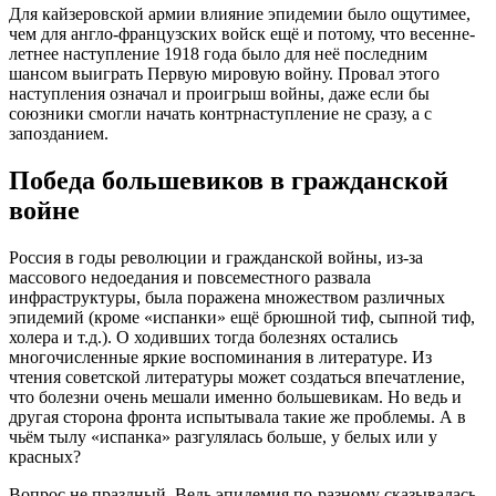
Для кайзеровской армии влияние эпидемии было ощутимее,
чем для англо-французских войск ещё и потому, что весенне-
летнее наступление 1918 года было для неё последним
шансом выиграть Первую мировую войну. Провал этого
наступления означал и проигрыш войны, даже если бы
союзники смогли начать контрнаступление не сразу, а с
запозданием.
Победа большевиков в гражданской
войне
Россия в годы революции и гражданской войны, из-за
массового недоедания и повсеместного развала
инфраструктуры, была поражена множеством различных
эпидемий (кроме «испанки» ещё брюшной тиф, сыпной тиф,
холера и т.д.). О ходивших тогда болезнях остались
многочисленные яркие воспоминания в литературе. Из
чтения советской литературы может создаться впечатление,
что болезни очень мешали именно большевикам. Но ведь и
другая сторона фронта испытывала такие же проблемы. А в
чьём тылу «испанка» разгулялась больше, у белых или у
красных?
Вопрос не праздный. Ведь эпидемия по-разному сказывалась