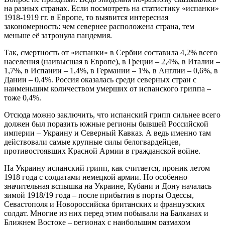
на разных странах. Если посмотреть на статистику «испанки»
1918-1919 гг. в Европе, то выявится интересная
закономерность: чем севернее расположена страна, тем
меньше её затронула пандемия.
Так, смертность от «испанки» в Сербии составила 4,2% всего
населения (наивысшая в Европе), в Греции – 2,4%, в Италии –
1,7%, в Испании – 1,4%, в Германии – 1%, в Англии – 0,6%, в
Дании – 0,4%. Россия оказалась среди северных стран с
наименьшим количеством умерших от испанского гриппа –
тоже 0,4%.
Отсюда можно заключить, что испанский грипп сильнее всего
должен был поразить южные регионы бывшей Российской
империи – Украину и Северный Кавказ. А ведь именно там
действовали самые крупные силы белогвардейцев,
противостоявших Красной Армии в гражданской войне.
На Украину испанский грипп, как считается, проник летом
1918 года с солдатами немецкой армии. Но особенно
значительная вспышка на Украине, Кубани и Дону началась
зимой 1918/19 года – после прибытия в порты Одессы,
Севастополя и Новороссийска британских и французских
солдат. Многие из них перед этим побывали на Балканах и
Ближнем Востоке – регионах с наибольшим размахом