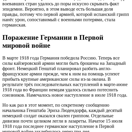
воевавших стран удалось до поры искусно скрывать факт
эпидемии. Вероятно, в этом выводе есть большая доля
правды, потому что первой армией, которой испанский грипп
нанёс урон, сопоставимый с военными потерями, стала
германская.
Поражение Германии в Первой
мировой войне
В марте 1918 года Германия победила Россию. Теперь все
силы кайзеровской армии могли быть брошены на Западный
фронт. Немецкий Генштаб планировал разбить англо-
французские армии прежде, чем к ним на помощь успеют
прибыть крупные американские силы из-за океана. В
результате трёх последовательных наступлений в марте-июне
1918 года во Франции немцам удалось сильно потеснить
союзников. Намечалось новое наступление в июле 1918 года.
Но как раз в этот момент, по секретному сообщению
начальника Генштаба Эриха Людендорфа, каждый десятый
немецкий солдат оказался свален гриппом. Отдельные
дивизии почти целиком легли в лазареты. Начатое 15 июля
1918 года последнее германское наступление в Первой
мировой войне захлебнулось через три дня.