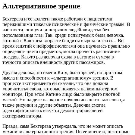
Альтернативное зрение
Бехтерева и ее коллеги также работали с пациентами,
пережившими тяжелые психические и физические травмы. В
частности, они учили незрячих людей «видеть» без
использования глаз. Так, среди испытуемых была девочка,
которой в 8-летнем возрасте бандиты вырезали глаза… Во
время занятий с нейрофизиологами она научилась правильно
определять цвета предметов, могла прочесть расписание
поездов. Как-то раз девочка ехала в вагоне и сумела в
точности описать внешность других пассажиров.
Другая девочка, по имени Катя, была зрячей, но при этом
имела и способности к «альтернативному» зрению. В
процессе эксперимента ей сказали, что она должна
«прочитать» слова, которые появятся на компьютерном
мониторе. При этом Катино лицо было закрыто плотной
маской. Но на деле на экране появлялись не только слова, а
также рисунки и другие объекты. Девочка смогла
идентифицировать все, что демонстрировали ей
экспериментаторы.
Правда, сама Бехтерева утверждала, что не может описать
механизм альтернативного зрения. По ее мнению, некоторые