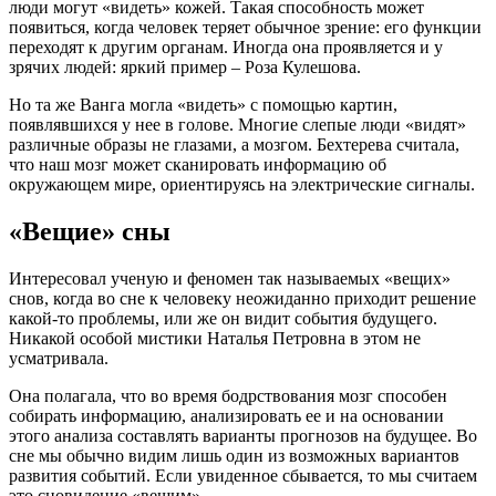
люди могут «видеть» кожей. Такая способность может
появиться, когда человек теряет обычное зрение: его функции
переходят к другим органам. Иногда она проявляется и у
зрячих людей: яркий пример – Роза Кулешова.
Но та же Ванга могла «видеть» с помощью картин,
появлявшихся у нее в голове. Многие слепые люди «видят»
различные образы не глазами, а мозгом. Бехтерева считала,
что наш мозг может сканировать информацию об
окружающем мире, ориентируясь на электрические сигналы.
«Вещие» сны
Интересовал ученую и феномен так называемых «вещих»
снов, когда во сне к человеку неожиданно приходит решение
какой-то проблемы, или же он видит события будущего.
Никакой особой мистики Наталья Петровна в этом не
усматривала.
Она полагала, что во время бодрствования мозг способен
собирать информацию, анализировать ее и на основании
этого анализа составлять варианты прогнозов на будущее. Во
сне мы обычно видим лишь один из возможных вариантов
развития событий. Если увиденное сбывается, то мы считаем
это сновидение «вещим».