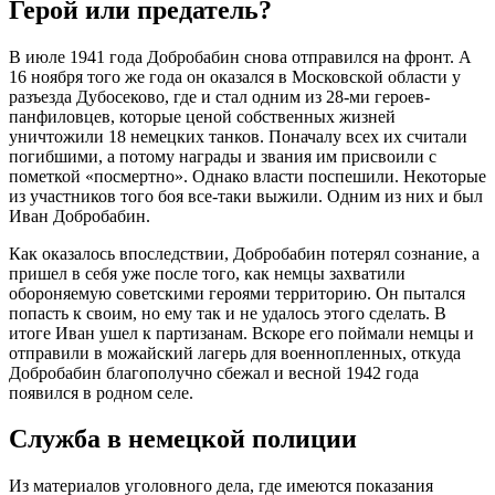
Герой или предатель?
В июле 1941 года Добробабин снова отправился на фронт. А
16 ноября того же года он оказался в Московской области у
разъезда Дубосеково, где и стал одним из 28-ми героев-
панфиловцев, которые ценой собственных жизней
уничтожили 18 немецких танков. Поначалу всех их считали
погибшими, а потому награды и звания им присвоили с
пометкой «посмертно». Однако власти поспешили. Некоторые
из участников того боя все-таки выжили. Одним из них и был
Иван Добробабин.
Как оказалось впоследствии, Добробабин потерял сознание, а
пришел в себя уже после того, как немцы захватили
обороняемую советскими героями территорию. Он пытался
попасть к своим, но ему так и не удалось этого сделать. В
итоге Иван ушел к партизанам. Вскоре его поймали немцы и
отправили в можайский лагерь для военнопленных, откуда
Добробабин благополучно сбежал и весной 1942 года
появился в родном селе.
Служба в немецкой полиции
Из материалов уголовного дела, где имеются показания