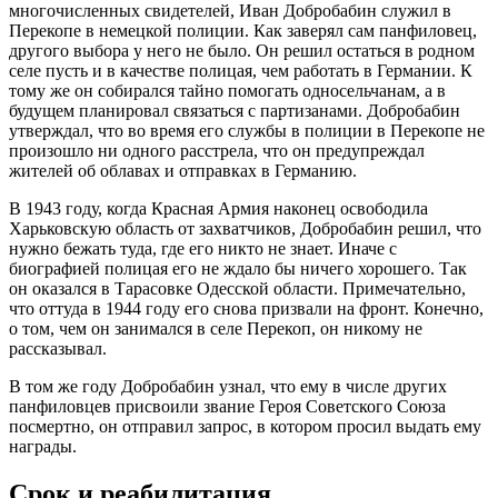
многочисленных свидетелей, Иван Добробабин служил в
Перекопе в немецкой полиции. Как заверял сам панфиловец,
другого выбора у него не было. Он решил остаться в родном
селе пусть и в качестве полицая, чем работать в Германии. К
тому же он собирался тайно помогать односельчанам, а в
будущем планировал связаться с партизанами. Добробабин
утверждал, что во время его службы в полиции в Перекопе не
произошло ни одного расстрела, что он предупреждал
жителей об облавах и отправках в Германию.
В 1943 году, когда Красная Армия наконец освободила
Харьковскую область от захватчиков, Добробабин решил, что
нужно бежать туда, где его никто не знает. Иначе с
биографией полицая его не ждало бы ничего хорошего. Так
он оказался в Тарасовке Одесской области. Примечательно,
что оттуда в 1944 году его снова призвали на фронт. Конечно,
о том, чем он занимался в селе Перекоп, он никому не
рассказывал.
В том же году Добробабин узнал, что ему в числе других
панфиловцев присвоили звание Героя Советского Союза
посмертно, он отправил запрос, в котором просил выдать ему
награды.
Срок и реабилитация