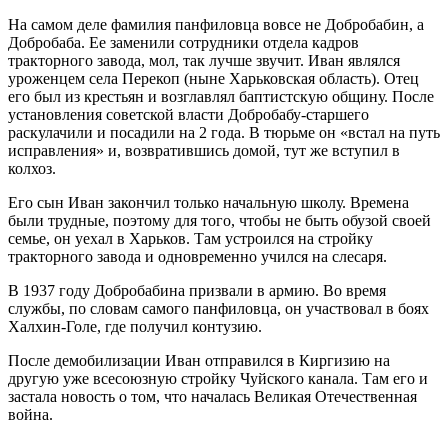
На самом деле фамилия панфиловца вовсе не Добробабин, а
Добробаба. Ее заменили сотрудники отдела кадров
тракторного завода, мол, так лучше звучит. Иван являлся
уроженцем села Перекоп (ныне Харьковская область). Отец
его был из крестьян и возглавлял баптистскую общину. После
установления советской власти Добробабу-старшего
раскулачили и посадили на 2 года. В тюрьме он «встал на путь
исправления» и, возвратившись домой, тут же вступил в
колхоз.
Его сын Иван закончил только начальную школу. Времена
были трудные, поэтому для того, чтобы не быть обузой своей
семье, он уехал в Харьков. Там устроился на стройку
тракторного завода и одновременно учился на слесаря.
В 1937 году Добробабина призвали в армию. Во время
службы, по словам самого панфиловца, он участвовал в боях
Халхин-Голе, где получил контузию.
После демобилизации Иван отправился в Киргизию на
другую уже всесоюзную стройку Чуйского канала. Там его и
застала новость о том, что началась Великая Отечественная
война.