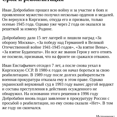
Иван Добробабин прошел всю войну и за участие в боях и
проявленное мужество получил несколько орденов и медалей.
Он вернулся в Киргизию, откуда его и призвали, только
осенью 1945 года. Однако уже через 2 года он оказался за
решеткой за измену Родине.
Добробабину дали 15 лет лагерей и лишили наград «За
оборону Москвы», «За победу над Германией в Великой
Отечественной войне 1941-1945 годов», «За взятие Вены»,
«За взятие Будапешта». Но все же звания Героя у него отнять
не посмели, признавая, что на фронте он сражался отважно.
Иван Евстафьевич отсидел 7 лет, а после снова уехал в
Киргизскую ССР. В 1980-х годах он начал бороться за свою
реабилитацию. В 1989 году после долгих разбирательств
военная прокуратура отказала ему в этом праве. Однако
украинский верховный суд в 1993 году вынес другой вердикт
и состава преступления в действиях осужденного не
обнаружил. На основании этого решения в 1996 году
Добробабин вновь подал заявление в прокуратуру России с
просьбой о реабилитации, но ему снова сказали «Нет». В том
же году он скончался.
Источник: