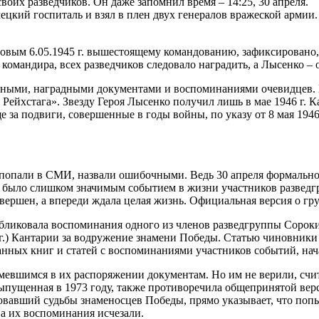
оих разведчиков. Он даже запомнил время – 14:25, 30 апреля.
ецкий госпиталь и взял в плен двух генералов вражеской армии.
вым 6.05.1945 г. вышестоящему командованию, зафиксировано, 
командира, всех разведчиков следовало наградить, а Лысенко – 
ными, наградными документами и воспоминаниями очевидцев. В
Рейхстага». Звезду Героя Лысенко получил лишь в мае 1946 г. 
е за подвиги, совершенные в годы войны, по указу от 8 мая 1946 
попали в СМИ, назвали ошибочными. Ведь 30 апреля формально 
 было слишком значимым событием в жизни участников развед
овершен, а впереди ждала целая жизнь. Официальная версия о гр
ликовала воспоминания одного из членов разведгруппы Сорокин
 г.) Кантарии за водружение знамени Победы. Статью чиновник
анных книг и статей с воспоминаниями участников событий, на
мевшимся в их распоряжении документам. Но им не верили, счи
пущенная в 1973 году, также противоречила общепринятой верс
овавший судьбы знаменосцев Победы, прямо указывает, что попы
а их воспоминания исчезали.