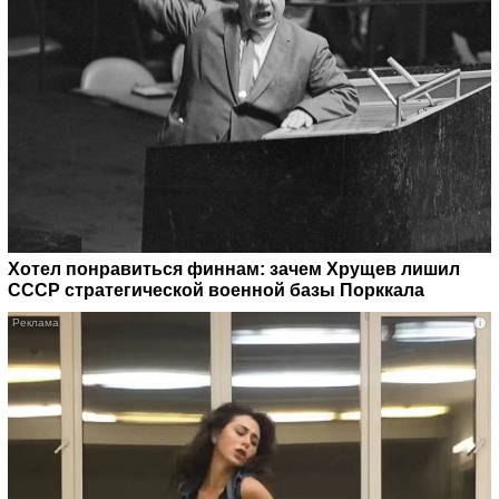
Хотел понравиться финнам: зачем Хрущев лишил
СССР стратегической военной базы Порккала
i