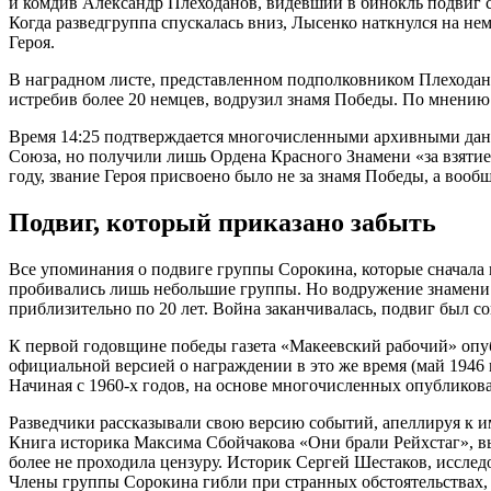
и комдив Александр Плеходанов, видевший в бинокль подвиг св
Когда разведгруппа спускалась вниз, Лысенко наткнулся на нем
Героя.
В наградном листе, представленном подполковником Плеходано
истребив более 20 немцев, водрузил знамя Победы. По мнению 
Время 14:25 подтверждается многочисленными архивными дан
Союза, но получили лишь Ордена Красного Знамени «за взятие 
году, звание Героя присвоено было не за знамя Победы, а вообщ
Подвиг, который приказано забыть
Все упоминания о подвиге группы Сорокина, которые сначала 
пробивались лишь небольшие группы. Но водружение знамени
приблизительно по 20 лет. Война заканчивалась, подвиг был с
К первой годовщине победы газета «Макеевский рабочий» опуб
официальной версией о награждении в это же время (май 1946
Начиная с 1960-х годов, на основе многочисленных опубликов
Разведчики рассказывали свою версию событий, апеллируя к и
Книга историка Максима Сбойчакова «Они брали Рейхстаг», вы
более не проходила цензуру. Историк Сергей Шестаков, исслед
Члены группы Сорокина гибли при странных обстоятельствах, 