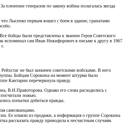
 За пленение генералов по закону войны полагалась звезда
что Лысенко первым вошел с боем в здание, гранатами
особо.
се бойцы были представлены к званию Героя Советского
Как вспоминал сам Иван Никифорович в письме к другу в 1967
г.
Рейхстаг не был захвачен советскими войсками. В него
группы. Бойцам Сорокина на момент штурма было
уппе Кантарии перечеркнула правду.
а, В.Н.Правоторова. Однако его слова расходились с
и посчитали ложью.
чались попытки добиться правды.
тая самозванцами.
ии. Ее изъяли из продажи, а информация о группе Сорокина
тка рассказать правду приводила к несчастным случаям.