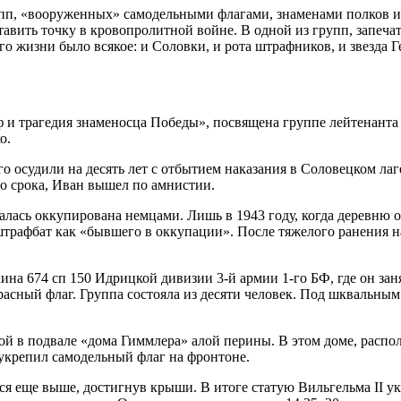
групп, «вооруженных» самодельными флагами, знаменами полков
ставить точку в кровопролитной войне. В одной из групп, запеч
о жизни было всякое: и Соловки, и рота штрафников, и звезда Ге
ф и трагедия знаменосца Победы», посвящена группе лейтенант
о.
его осудили на десять лет с отбытием наказания в Соловецком л
го срока, Иван вышел по амнистии.
алась оккупирована немцами. Лишь в 1943 году, когда деревню 
в штрафбат как «бывшего в оккупации». После тяжелого ранения
на 674 сп 150 Идрицкой дивизии 3-й армии 1-го БФ, где он зан
красный флаг. Группа состояла из десяти человек. Под шквальным 
ной в подвале «дома Гиммлера» алой перины. В этом доме, распо
укрепил самодельный флаг на фронтоне.
ться еще выше, достигнув крыши. В итоге статую Вильгельма II