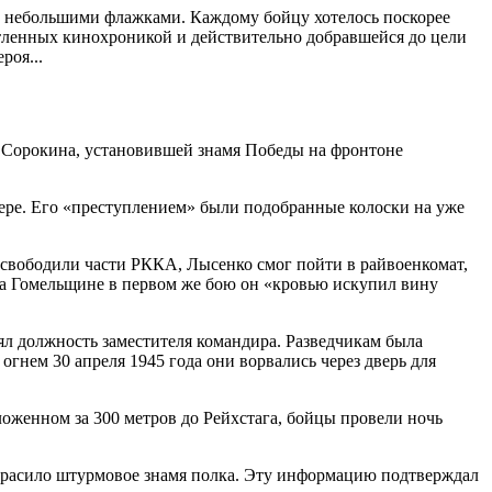
 и небольшими флажками. Каждому бойцу хотелось поскорее
атленных кинохроникой и действительно добравшейся до цели
роя...
а Сорокина, установившей знамя Победы на фронтоне
агере. Его «преступлением» были подобранные колоски на уже
освободили части РККА, Лысенко смог пойти в райвоенкомат,
 на Гомельщине в первом же бою он «кровью искупил вину
ял должность заместителя командира. Разведчикам была
огнем 30 апреля 1945 года они ворвались через дверь для
ложенном за 300 метров до Рейхстага, бойцы провели ночь
 украсило штурмовое знамя полка. Эту информацию подтверждал