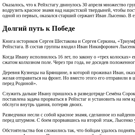
Оказалось, что к Рейхстагу двинулось 30 апреля множество 
водрузить красное знамя над нацистской твердыней, чтобы по
одной из первых, оказался старший сержант Иван Лысенко. В ег
Долгий путь к Победе
Книга историков Сергея Шестакова и Сергея Серкина, «Триум
Рейхстага. В состав группы входил Иван Никифорович Лысенк
Когда Ивану исполнилось 16 лет, по закону о «трех колосках» 
сжатом колхозном поле. Через три года, не досидев положенно
Деревня Кузнецы на Брянщине, в которой проживал Иван, оказ
желая отправиться на фронт. Но вместо этого его отправили 
перед Родиной».
Служить дальше Ивану пришлось в разведотряде Семёна Сороки
поставлена задача прорваться в Рейхстаг и установить на нем 
обслуги внутрь здания, потеряв двоих.
Разведчики несли с собой красное знамя, сделанное из найден
перед штурмом. С боем прорвавшись на второй этаж, Лысенко 
Обстоятельства боя сложились так, что бойцам удалось подня