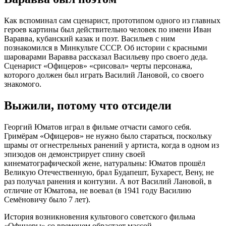
Как вспоминал сам сценарист, прототипом одного из главных
героев картины был действительно человек по имени Иван
Варавва, кубанский казак и поэт. Васильев с ним
познакомился в Минкульте СССР. Об истории с красными
шароварами Варавва рассказал Васильеву про своего деда.
Сценарист «Офицеров» «срисовал» черты персонажа,
которого должен был играть Василий Лановой, со своего
знакомого.
Выжили, потому что отсидели
Георгий Юматов играл в фильме отчасти самого себя.
Гримёрам «Офицеров» не нужно было стараться, поскольку
шрамы от огнестрельных ранений у артиста, когда в одном из
эпизодов он демонстрирует спину своей
кинематографической жене, натуральны: Юматов прошёл
Великую Отечественную, брал Будапешт, Бухарест, Вену, не
раз получал ранения и контузии. А вот Василий Лановой, в
отличие от Юматова, не воевал (в 1941 году Василию
Семёновичу было 7 лет).
История возникновения культового советского фильма
«Офицеры» со временем обрастает массой