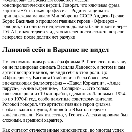
конспирологических версий. Говорят, что ключевая фраза
картины «Есть такая профессия – Родину защищать»
принадлежала маршалу Минобороны СССР Андрею Гречко.
Борис Васильев о прошлом главных героев «Офицеров»
говорил, что они оба непременно должны были пройти через
ГУЛАГ, иначе теряется идея осмысленности сюжета встречи
генералов после долгих лет разлуки.
Лановой себя в Варавве не видел
По воспоминаниям режиссёра фильма В. Рогового, поначалу
он не планировал снимать Василия Ланового, а потом и сам
артист воспротивился, не видя себя в этой роли. До
«Офицеров» у Василия Семёновича была более чем
впечатляющая фильмография – «Павел Корчагин», «Алые
паруса», «Анна Каренина», «Солярис»… Это только
ключевые роли из 19 киноработ, сделанных Лановым с 1954-
го по 1970-й год, особо памятные советскому зрителю.
Роговой говорил, что артисты-главные герои фильма
срабатывались трудно, Лановой и Юматов нередко
конфликтовали. Как известно, у Георгия Александровича был
сложный, взрывной характер.
Как считают отечественные кинокритики, во многом успех