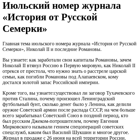
Июльский номер журнала
«История от Русской
Семерки»
Главная тема июльского номера журнала «История от Русской
Семерки», Николай II и последние Романовы.
Вы узнаете: как заработали свои капиталы Романовы, зачем
Николай II втянул Россию в Первую мировую, как Николай II
отрекся от престола, что нужно знать о расстреле царской
семьи, как погибли Романовы под Алапаевском, кому
достался золотой запас Российской империи.
Кроме того, вы узнаете:существовал ли заговор Тухачевского
против Сталина, почему произошел Ленинградский
футбольный бунт, сколько денег было у Ленина, как делили
оружие Советской армии после распада СССР, на чем больше
всего зарабатывал Советский Союз в поздний период, кто
был русским Джеком-потрошителем, почему Евгения
Мирковского называли гением спецопераций советских
спецслужб, каким был Василий Шукшин и многое другое.
Журнал в продаже с 26 июня на всей территории России.