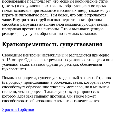
исследование предполагает, что мощные космические струи
(джеты) и окружающие их коконы, образующиеся во время
гамма-всплесков при коллапсе массивных звезд, также могут
играть значительную роль. Тем более, что они встречаются
чаще. Внутри этих струй высокоэнергетические фотоны
способны разрушать внешние слои коллапсирующей звезды,
превращая протоны в нейтроны. Это и вызывает цепную
реакцию, ведущую к образованию тяжелых металлов.
Кратковременность существования
Свободные нейтроны нестабильны и распадаются примерно
за 15 минут. Однако в экстремальных условиях r-процесса они
успевают захватываться ядрами до распада, обеспечивая
нуклеосинтез.
Помимо r-процесса, существует медленный захват нейтронов
(s-процесс), происходящий в оболочках звезд, который также
способствует образованию тяжелых металлов, но в меньшей
степени, чем r-процесс. Также существует p-процесс, в
котором ядра захватывают протоны. Он также может
способствовать образованию элементов тяжелее железа.
Ярослав Горбунов