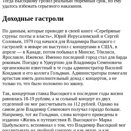
Тогда Высоцкому грозил реальный тюремный срок, но ему
удалось избежать серьезного наказания.
Доходные гастроли
По данным, которые приводят в своей книге «Серебряные
струны: поэты и власть», Юрий Иерусалимский и Сергей
Соловьев, 1979 год начался для Владимира Высоцкого с
гастролей: в январе он выступил с концертами в США, в
апреле — в Канаде, потом побывал в Минске, Тбилиси,
Ярославле, Ижевске. Именно последний город стал для барда
роковым. Поездку в Удмуртию для Владимира Семеновича
организовали известный в те годы администратор Василий
Кондаков и его коллега Гольдман. Администраторы помогали
артистам иметь дополнительный доход с концертов, а не
только то, что было положено по закону.
Так, концертная ставка Высоцкого в последние годы жизни
равнялась 18-19 рублям, а за сольный концерт из двух
отделений он мог рассчитывать на 112 рублей. Однако на
самом деле Владимир Семенович получал гораздо больше.
Например, тот же Гольдман, слова которого приведены в
издании «Жизнь и путешествия В. Высоцкого» Марка
Цыбульского, вспоминал о том, что Владимир Высоцкий мог
рассчитывать на двойной гонорар: и как автор, и как