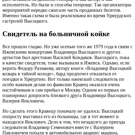
исполнитель. Но были и способы попроще. Так организаторы
мероприятий нередко сжигали часть проданных билетов.
Именно такая схема и была реализована во время Удмурдских
гастролей Высоцкого.
Свидетель на больничной койке
Все прошло гладко. Но уже осенью того же 1979 года в связи с
Ижевскими концертами Владимира Высоцкого и других
артистов был арестован Василий Кондаков. Высоцкого, пока
в качестве свидетеля, тоже вызывали в Ижевск. Однако, если
верить Федору Раззакову, автору книги «Владимир Высоцкий:
козырь в тайной колоде», бард предпочел отказаться от
поездки в Удмуртию. Вот только ижевский следователь по
особо важным делам по фамилии Кравец оказался очень
настойчивым и сам прибыл в Москву. Одним из первых он
планировал допросить близкого друга Владимира Высоцкого,
Валерия Янкловича.
Но сделать этого Кравецу поначалу не удалось: Высоцкий
попросту выставил его из больницы, где в тот момент и
находился Янклович. Дело в том, что незадолго до приезда
следователя Владимир Семенович вместе с Валерием
Павловичем попали в автомобильную аварию: машина,