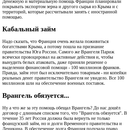
Денежную и материальную помощь Франции планировали
покрывать экспортом зерна и другого сырья из Крыма и с
территорий, которые рассчитывали занять с иностранной
помощью.
Кабальный займ
Надо сказать, что Франция очень желала поживиться
богатствами Крыма, а потому пошла на признание
правительства Юга России. Самого же Врангеля Париж
всячески провоцировал на активные действия и, чтобы
вынудить белых атаковать, даже приняли решение о
выделении финансовой помощи - 100 миллионов франков.
Правда, займ этот был исключительно товарным - ни копейки
реальных денег правительство Врангеля не увидело. Все 100
миллионов шли на обеспечение военных поставок.
Врангель обязуется...
Ну а что же за эту помощь обещал Врангель? До нас дошёл
договор с длинным списком того, что "Врангель обязуется". В
течение 35 лет Россия должна была вернуть не только
фоанцузский займ, но и долги Временного правительства и
Деникина. В обеспечение долга Франция получала право