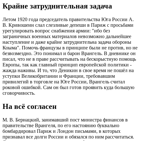
Крайне затруднительная задача
Летом 1920 года председатель правительства Юга России А.
В. Кривошеин слал слезливые депеши в Париж с просьбами
урегулировать вопрос снабжения армии: "ибо без
заграничных военных материалов невозможно дальнейшее
наступление и даже крайне затруднительна задача обороны
Коыма". Помочь французы в принципе были не против, но не
безвозмездно. Это понимал и барон Врангель. В дневнике он
писал, что не в праве рассчитывать на бескорыстную помощь
Европы, так как главный принцип европейской политики -
жажда наживы. И то, что Деникин в свое время не пошёл на
уступки Великобритании и Франции, требовавшим
привилегий в торговле на Юге России, Врангель считал
роковой ошибкой. Сам он был готов проявить куда большую
сговорчивость.
На всё согласен
М. В. Бернацкий, занимавший пост министра финансов в
правительстве Врангеля, по его настоянию буквально
бомбардировал Париж и Лондон письмами, в которых
признавал все долги России и обязался по ним рассчитаться.