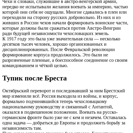
Чехи и словаки, служившие в австро-венгерской армии,
нередко не испытывали желания воевать за империю, частью
которой они себя не ощущали. Многие сдавались в плен или
переходили на сторону русских добровольно. Из них и из
живших в России чехов начали формировать воинские части,
которые должны были сражаться против Австро-Венгрии
ради будущей независимости чехословацких земель.
К 1917 году это была уже значительная сила — несколько
десятков тысяч человек, хорошо организованных и
дисциплинированных. После Февральской революции
формирование корпуса продолжилось. Это были не
разрозненные пленные, а боеспособное соединение со своим
командованием и чёткой целью.
Тупик после Бреста
Октябрьский переворот и последовавший за ним Брестский
мир изменили всё. Россия выходила из войны, и корпус,
формально подчинявшийся теперь чехословацкому
национальному руководству и связанный с Антантой,
оказался в подвешенном положении. Воевать на русско-
германском фронте было уже не с кем и незачем. Оставалась
одна задача — добраться до Европы и продолжить борьбу за
независимость там.