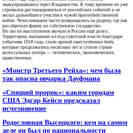
эвакуировавшись через Владивосток. К тому времени он уже
стремился дистанцироваться от российских событий и не
желал дальнейшего участия в чужой братоубийственной
войне. Чехословацкие части возвращались на родину, где как
раз обретало форму их собственное государство.
Но эхо их выступления звучало в России ещё долго.
Территории, выпавшие из-под советской власти благодаря
событиям 1918 года, стали ареной ожесточённых боёв,
которые продолжались несколько лет и стоили стране
колоссальных потерь — человеческих, экономических,
нравственных.
«Монстр Третьего Рейха»: чем была
так опасна овчарка Дауфмана
«Спящий пророк»: каким городам
США Эдгар Кейси предсказал
исчезновение
Родословная Высоцкого: кем на самом
деле он был по национальности