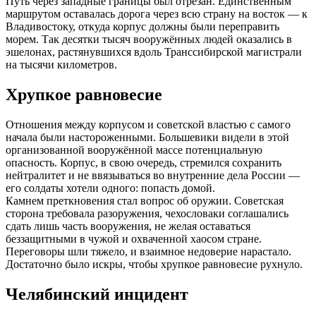
Путь через западные границы был отрезан. Единственным
маршрутом оставалась дорога через всю страну на восток — к
Владивостоку, откуда корпус должны были переправить
морем. Так десятки тысяч вооружённых людей оказались в
эшелонах, растянувшихся вдоль Транссибирской магистрали
на тысячи километров.
Хрупкое равновесие
Отношения между корпусом и советской властью с самого
начала были настороженными. Большевики видели в этой
организованной вооружённой массе потенциальную
опасность. Корпус, в свою очередь, стремился сохранить
нейтралитет и не ввязываться во внутренние дела России —
его солдаты хотели одного: попасть домой.
Камнем преткновения стал вопрос об оружии. Советская
сторона требовала разоружения, чехословаки соглашались
сдать лишь часть вооружения, не желая оставаться
беззащитными в чужой и охваченной хаосом стране.
Переговоры шли тяжело, и взаимное недоверие нарастало.
Достаточно было искры, чтобы хрупкое равновесие рухнуло.
Челябинский инцидент