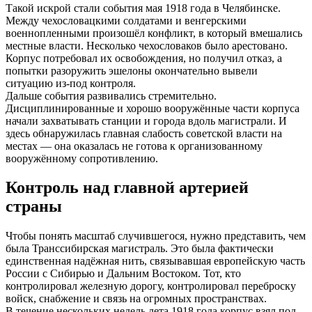
Такой искрой стали события мая 1918 года в Челябинске.
Между чехословацкими солдатами и венгерскими
военнопленными произошёл конфликт, в который вмешались
местные власти. Несколько чехословаков было арестовано.
Корпус потребовал их освобождения, но получил отказ, а
попытки разоружить эшелоны окончательно вывели
ситуацию из-под контроля.
Дальше события развивались стремительно.
Дисциплинированные и хорошо вооружённые части корпуса
начали захватывать станции и города вдоль магистрали. И
здесь обнаружилась главная слабость советской власти на
местах — она оказалась не готова к организованному
вооружённому сопротивлению.
Контроль над главной артерией
страны
Чтобы понять масштаб случившегося, нужно представить, чем
была Транссибирская магистраль. Это была фактически
единственная надёжная нить, связывавшая европейскую часть
России с Сибирью и Дальним Востоком. Тот, кто
контролировал железную дорогу, контролировал переброску
войск, снабжение и связь на огромных пространствах.
В течение нескольких недель лета 1918 года корпус взял под