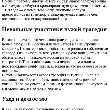
Именно поэтому многие историки связывают переход войны
в её самую тяжёлую и кровопролитную фазу именно с летом
1918 года — с моментом, когда эшелоны корпуса
превратились из транспорта эвакуируемых в инструмент
военного контроля над половиной страны.
Невольные участники чужой трагедии
Важно понимать, что чехословацкие солдаты не ставили
целью разрушить Россию или вмешаться в её внутренний
конфликт. Их интересовала собственная родина и собственная
свобода. Они оказались втянутыми в чужую войну стечением
обстоятельств — выходом России из мировой войны,
географией Транссиба, взаимным недоверием и одним
неосторожным конфликтом, который никто не сумел вовремя
погасить.
В этом и заключается особая трагедия ситуации. Сила, не
желавшая зла России, объективно нанесла ей огромный
ущерб. Не злым умыслом, а самим фактом своего присутствия
в нужном месте в нужный момент.
Уход и долгое эхо
К 1920 году корпус постепенно покинул Россию,