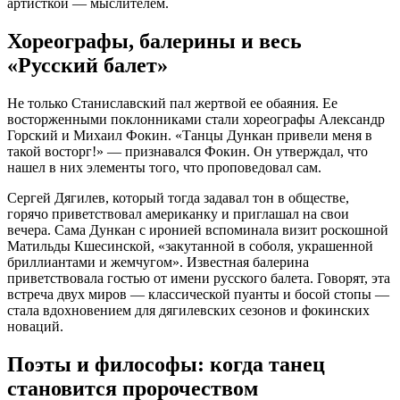
артисткой — мыслителем.
Хореографы, балерины и весь
«Русский балет»
Не только Станиславский пал жертвой ее обаяния. Ее
восторженными поклонниками стали хореографы Александр
Горский и Михаил Фокин. «Танцы Дункан привели меня в
такой восторг!» — признавался Фокин. Он утверждал, что
нашел в них элементы того, что проповедовал сам
.
Сергей Дягилев, который тогда задавал тон в обществе,
горячо приветствовал американку и приглашал на свои
вечера. Сама Дункан с иронией вспоминала визит роскошной
Матильды Кшесинской, «закутанной в соболя, украшенной
бриллиантами и жемчугом». Известная балерина
приветствовала гостью от имени русского балета
. Говорят, эта
встреча двух миров — классической пуанты и босой стопы —
стала вдохновением для дягилевских сезонов и фокинских
новаций
.
Поэты и философы: когда танец
становится пророчеством