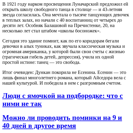
В 1921 году нарком просвещения Луначарский предложил ей
открыть школу свободного танца в столице — и 43-летняя
звезда согласилась. Она мечтала о тысяче танцующих девочек
в теплых залах, но начали с 40 воспитанниц от четырех до
десяти лет
. Особняк Балашовой на Пречистенке, 20, на
несколько лет стал штабом «школы босоножек»
.
Сегодня это здание помнит, как по его коридорам бегали
девочки в алых туниках, как звучала классическая музыка и
огромная американка, у которой были свои счеты с жизнью
(трагическая гибель детей, депрессия), учила их одной
простой истине: танец — это свобода.
Итог очевиден: Дункан покорила не Есенина. Есенин — это
лишь финал многолетнего романа, который Айседора вела с
нашей культурой. И победила в нем с разгромным счетом.
Люди с ямочкой на подбородке: что с
ними не так
Можно ли проводить поминки на 9 и
40 дней в другое время