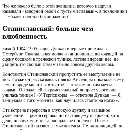
Что же такого было в этой женщине, которую недруги
называли «вздорной бабой с пустыми глазами», а поклонники
— «божественной босоножкой»?
Станиславский: больше чем
влюбленность
Зимой 1904–1905 годов Дункан впервые приехала в
Петербург. Скандальная молва о танцовщице, выходящей на
сцену босиком в греческой тунике, летела впереди нее, но
увидеть это своими глазами было совсем другим делом
.
Константин Станиславский пропустить ее выступление не
мог. Позже он рассказывал: пляска Айседоры показалась ему
чем-то вроде молитвы в театре — о таком он сам мечтал
годами
. Он задал ей сакраментальный вопрос: у кого она
училась танцам? «У Терпсихоры, — ответила Дункан. — Я
танцевала с того момента, как научилась стоять на ногах»
.
Эта встреча переросла в глубокую дружбу и взаимное
увлечение — режиссер был по-настоящему очарован, хоть
дело, по слухам, и не зашло дальше поцелуев
. Позже
Станиславский назовет ее мыслителем. Не танцовщицей, не