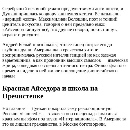
Серебряный век вообще жил предчувствиями античности, и
Дункан пришлась ко двору как нельзя кстати. Ее называли
«царицей жеста». Максимилиан Волошин, поэт и тонкий
ценитель искусства, говорил о ней предельно емко:
«Айседора танцует всё, что другие говорят, поют, пишут,
играют и рисуют»
.
Андрей Белый признавался, что ее танец потряс его до
глубины души. Американка в греческом хитоне
воспринималась русской интеллигенцией не как заезжая
варьетешница, а как проводник высших смыслов — языческая
жрица, сошедшая со сцены античного театра. Философы того
времени видели в ней живое воплощение дионисийского
начала.
Красная Айседора и школа на
Пречистенке
Но главное — Дункан покорила саму революционную
Россию. «I am red!» — заявляла она со сцены, размахивая
красным шарфом под звуки «Интернационала»
. В Америке за
это ее лишили гражданства, в Москве боготворили.