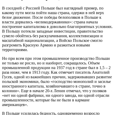
В соседней с Россией Польше был наглядный пример, по
какому пути могла пойти наша страна, одержи в ней верх
белое движение. После победы белополяков в Польше к
власти дорвались «великодержавники»: страна начала
построение капитализма в довольно благоприятных условиях.
В Польшу потекли западные инвестиции, правительство
сумело обойтись без раскулачивания, коллективизации и
масштабной национализации, а Войско Польское смогло
разгромить Красную Армию и разжиться новыми
территориями.
Но при всем при этом промышленное производство Польши
не только не росло, но и наоборот, сокращалось. Объем
промышленной продукции на 1937 год в стране был в 1,5 – 2
раза ниже, чем в 1913 году. Как отмечает писатель Анатолий
Гусев, одной из важнейших причин, задерживавших развитие
польской экономики, было «господство монополий и засилье
иностранного капитала, хозяйничавшего в стране, точно в
колонии». Еще в начале 20-х Ленин отмечал, что у поляков
«нет ни одной фабрики, ни одного завода, ни одной отрасли
промышленности, которые бы не были в кармане
американцев».
В Польше усилилась бедность, одновременно возросло