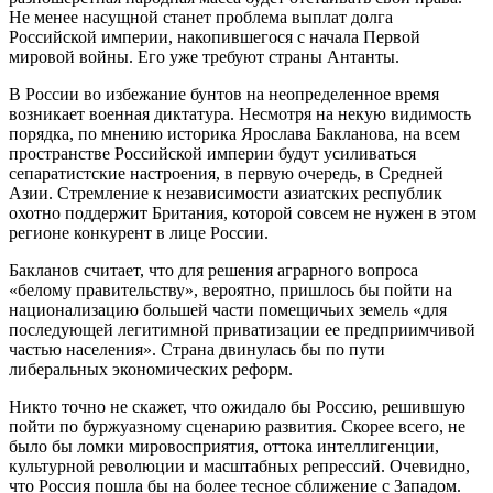
Не менее насущной станет проблема выплат долга
Российской империи, накопившегося с начала Первой
мировой войны. Его уже требуют страны Антанты.
В России во избежание бунтов на неопределенное время
возникает военная диктатура. Несмотря на некую видимость
порядка, по мнению историка Ярослава Бакланова, на всем
пространстве Российской империи будут усиливаться
сепаратистские настроения, в первую очередь, в Средней
Азии. Стремление к независимости азиатских республик
охотно поддержит Британия, которой совсем не нужен в этом
регионе конкурент в лице России.
Бакланов считает, что для решения аграрного вопроса
«белому правительству», вероятно, пришлось бы пойти на
национализацию большей части помещичьих земель «для
последующей легитимной приватизации ее предприимчивой
частью населения». Страна двинулась бы по пути
либеральных экономических реформ.
Никто точно не скажет, что ожидало бы Россию, решившую
пойти по буржуазному сценарию развития. Скорее всего, не
было бы ломки мировосприятия, оттока интеллигенции,
культурной революции и масштабных репрессий. Очевидно,
что Россия пошла бы на более тесное сближение с Западом.