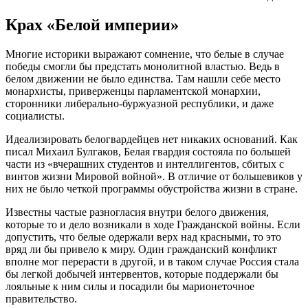
Крах «Белой империи»
Многие историки выражают сомнение, что белые в случае
победы смогли бы предстать монолитной властью. Ведь в
белом движении не было единства. Там нашли себе место
монархисты, приверженцы парламентской монархии,
сторонники либерально-буржуазной республики, и даже
социалисты.
Идеализировать белогвардейцев нет никаких оснований. Как
писал Михаил Булгаков, Белая гвардия состояла по большей
части из «вчерашних студентов и интеллигентов, сбитых с
винтов жизни Мировой войной». В отличие от большевиков у
них не было четкой программы обустройства жизни в стране.
Известны частые разногласия внутри белого движения,
которые то и дело возникали в ходе Гражданской войны. Если
допустить, что белые одержали верх над красными, то это
вряд ли бы привело к миру. Один гражданский конфликт
вполне мог перерасти в другой, и в таком случае Россия стала
бы легкой добычей интервентов, которые поддержали бы
лояльные к ним силы и посадили бы марионеточное
правительство.