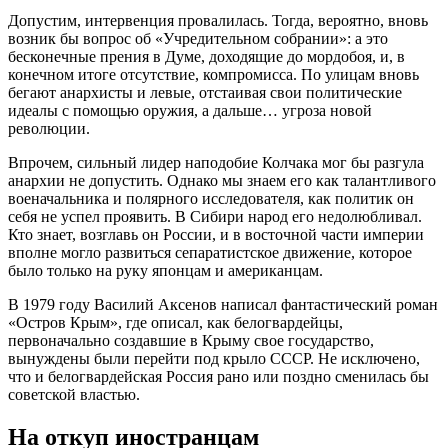
Допустим, интервенция провалилась. Тогда, вероятно, вновь
возник бы вопрос об «Учредительном собрании»: а это
бесконечные прения в Думе, доходящие до мордобоя, и, в
конечном итоге отсутствие, компромисса. По улицам вновь
бегают анархисты и левые, отстаивая свои политические
идеалы с помощью оружия, а дальше… угроза новой
революции.
Впрочем, сильный лидер наподобие Колчака мог бы разгула
анархии не допустить. Однако мы знаем его как талантливого
военачальника и полярного исследователя, как политик он
себя не успел проявить. В Сибири народ его недолюбливал.
Кто знает, возглавь он России, и в восточной части империи
вполне могло развиться сепаратистское движение, которое
было только на руку японцам и американцам.
В 1979 году Василий Аксенов написал фантастический роман
«Остров Крым», где описал, как белогвардейцы,
первоначально создавшие в Крыму свое государство,
вынуждены были перейти под крыло СССР. Не исключено,
что и белогвардейская Россия рано или поздно сменилась бы
советской властью.
На откуп иностранцам