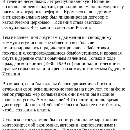
В течение нескольких лет республиканскую Испанию
возглавляли левые партии, проводившие мало популярные у
населения аграрные реформы. Кроме того, вследствие
антиклерикальных мер был ликвидирован договор с
католической церковью – Испания стала светской
республикой. Всё, как и в советской России.
Тем не менее, под лозунгами движения к «свободному
коммунизму» испанское общество все больше
политизировалось и радикализировалось. Забастовки,
покушения, сопровождавшиеся бомбометанием, и кровавая
смута в деревне стали обычным явлением. Только в ходе
Гражданской войны (1936–1939 гг.) националистические и
правые силы поставили крест на коммунистическом будущем
Испании.
Возможно, если бы лидеры белого движения в России
отложили свои реваншистские планы на пару лет, то на фоне
непопулярных мер большевиков они имели бы высокие
шансы на успех. А что дальше? В Испании пришло время
диктатуры Франко. И «белой» России было ее не избежать,
чтобы сохранить власть.
Испанское государство было построено на четырех китах:
контролируемой экономике, автаркии, корпоративизме и