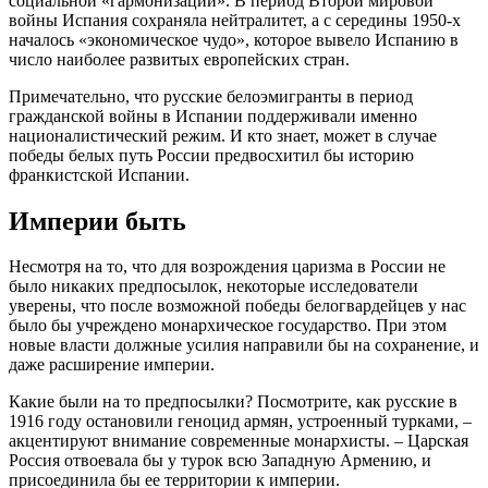
социальной «гармонизации». В период Второй мировой
войны Испания сохраняла нейтралитет, а с середины 1950-х
началось «экономическое чудо», которое вывело Испанию в
число наиболее развитых европейских стран.
Примечательно, что русские белоэмигранты в период
гражданской войны в Испании поддерживали именно
националистический режим. И кто знает, может в случае
победы белых путь России предвосхитил бы историю
франкистской Испании.
Империи быть
Несмотря на то, что для возрождения царизма в России не
было никаких предпосылок, некоторые исследователи
уверены, что после возможной победы белогвардейцев у нас
было бы учреждено монархическое государство. При этом
новые власти должные усилия направили бы на сохранение, и
даже расширение империи.
Какие были на то предпосылки? Посмотрите, как русские в
1916 году остановили геноцид армян, устроенный турками, –
акцентируют внимание современные монархисты. – Царская
Россия отвоевала бы у турок всю Западную Армению, и
присоединила бы ее территории к империи.