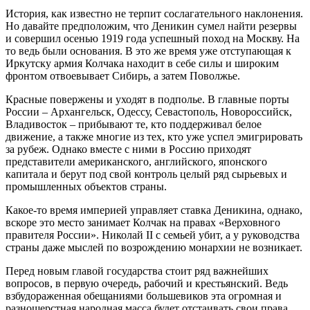
История, как известно не терпит сослагательного наклонения.
Но давайте предположим, что Деникин сумел найти резервы
и совершил осенью 1919 года успешный поход на Москву. На
то ведь были основания. В это же время уже отступающая к
Иркутску армия Колчака находит в себе силы и широким
фронтом отвоевывает Сибирь, а затем Поволжье.
Красные повержены и уходят в подполье. В главные порты
России – Архангельск, Одессу, Севастополь, Новороссийск,
Владивосток – прибывают те, кто поддерживал белое
движение, а также многие из тех, кто уже успел эмигрировать
за рубеж. Однако вместе с ними в Россию приходят
представители американского, английского, японского
капитала и берут под свой контроль целый ряд сырьевых и
промышленных объектов страны.
Какое-то время империей управляет ставка Деникина, однако,
вскоре это место занимает Колчак на правах «Верховного
правителя России». Николай II с семьей убит, а у руководства
страны даже мыслей по возрождению монархии не возникает.
Перед новым главой государства стоит ряд важнейших
вопросов, в первую очередь, рабочий и крестьянский. Ведь
взбудораженная обещаниями большевиков эта огромная и
разношерстная народная масса будет отстаивать свои права.