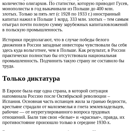
количество олигархов. По статистке, которую приводит Гусев,
монополисты в год выкачивали из Польши до 400 млн.
злотых. Только за пять лет (с 1928 по 1933 г.) иностранный
капитал нажил в Польше 1 млрд. 333 млн. злотых – тем самым
отыграл почти полную сумму зарубежных капиталовложений
в польскую промышленность.
Историки предполагают, что в случае победы белого
движения в России западные инвесторы чувствовали бы себя
здесь куда вольготнее, чем в Польше. Как результат, в России
практически полностью бы отсутствовала национальная
промышленность. Подчинить такую страну не составило бы
труда.
Только диктатура
В Европе была еще одна страна, в которой ситуация
напоминала Россию после Октябрьской революции –
Испания. Основная часть испанцев жила за гранью бедности,
крестьяне страдали от малоземелья и гнета землевладельцев,
рабочие — от неурегулированного вопроса трудовых
отношений. Были там свои «белые» и «красные», правда, их
противостояние произошло только в середине 1930-х.