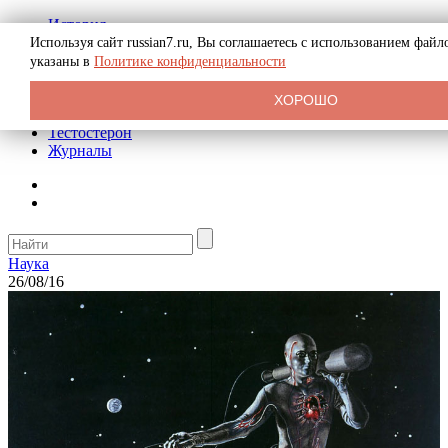
История
Биография
Используя сайт russian7.ru, Вы соглашаетесь с использованием фай
Криминал
указаны в
Политике конфиденциальности
Реклама на сайте
О сайте
ХОРОШО
Рекомендательные статьи
Тестостерон
Журналы
Наука
26/08/16