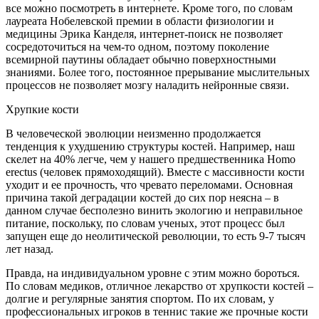
все можно посмотреть в интернете. Кроме того, по словам
лауреата Нобелевской премии в области физиологии и
медицины Эрика Канделя, интернет-поиск не позволяет
сосредоточиться на чем-то одном, поэтому поколение
всемирной паутины обладает обычно поверхностными
знаниями. Более того, постоянное прерывание мыслительных
процессов не позволяет мозгу наладить нейронные связи.
Хрупкие кости
В человеческой эволюции неизменно продолжается
тенденция к ухудшению структуры костей. Например, наш
скелет на 40% легче, чем у нашего предшественника Homo
erectus (человек прямоходящий). Вместе с массивности кости
уходит и ее прочность, что чревато переломами. Основная
причина такой деградации костей до сих пор неясна – в
данном случае бесполезно винить экологию и неправильное
питание, поскольку, по словам ученых, этот процесс был
запущен еще до неолитической революции, то есть 9-7 тысяч
лет назад.
Правда, на индивидуальном уровне с этим можно бороться.
По словам медиков, отличное лекарство от хрупкости костей –
долгие и регулярные занятия спортом. По их словам, у
профессиональных игроков в теннис такие же прочные кости