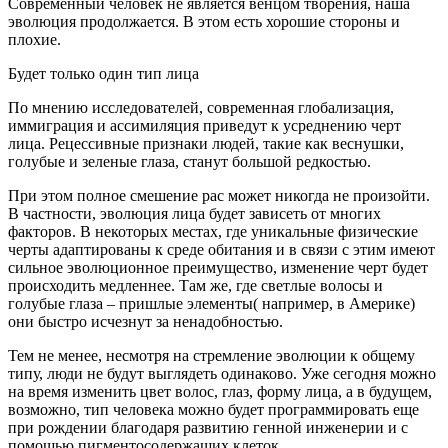
Современный человек не является венцом творения, наша
эволюция продолжается. В этом есть хорошие стороны и
плохие.
Будет только один тип лица
По мнению исследователей, современная глобализация,
иммиграция и ассимиляция приведут к усреднению черт
лица. Рецессивные признаки людей, такие как веснушки,
голубые и зеленые глаза, станут большой редкостью.
При этом полное смешение рас может никогда не произойти.
В частности, эволюция лица будет зависеть от многих
факторов. В некоторых местах, где уникальные физические
черты адаптированы к среде обитания и в связи с этим имеют
сильное эволюционное преимущество, изменение черт будет
происходить медленнее. Там же, где светлые волосы и
голубые глаза – пришлые элементы( например, в Америке)
они быстро исчезнут за ненадобностью.
Тем не менее, несмотря на стремление эволюции к общему
типу, люди не будут выглядеть одинаково. Уже сегодня можно
на время изменить цвет волос, глаз, форму лица, а в будущем,
возможно, тип человека можно будет программировать еще
при рождении благодаря развитию генной инженерии и с
помощью пигментосодержащих клеток.