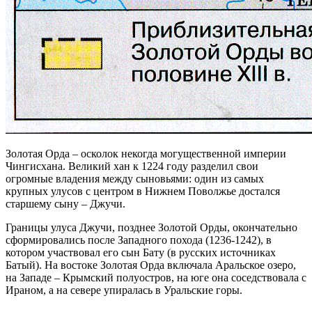
Золотая Орда – осколок некогда могущественной империи
Чингисхана. Великий хан к 1224 году разделил свои
огромные владения между сыновьями: один из самых
крупных улусов с центром в Нижнем Поволжье достался
старшему сыну – Джучи.
Границы улуса Джучи, позднее Золотой Орды, окончательно
сформировались после Западного похода (1236-1242), в
котором участвовал его сын Бату (в русских источниках
Батый). На востоке Золотая Орда включала Аральское озеро,
на Западе – Крымский полуостров, на юге она соседствовала с
Ираном, а на севере упиралась в Уральские горы.