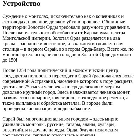
Устройство
Суждение о монголах, исключительно как о кочевниках и
скотоводах, наверное, должно уйти в прошлое. Обширные
территории Золотой Орды требовали разумного управления.
После окончательного обособления от Каракорума, центра
Монгольской империи, Золотая Орда разделяется на два
крыла – западное и восточное, и в каждом возникает своя
столица – в первом Сарай, во втором Орда-Базар. Всего же, по
мнению археологов, число городов в Золотой Орде доходило
до 150!
После 1254 года политический и экономический центр
государства полностью переходит в Сарай (располагался возле
современной Астрахани), население которого в пору расцвета
достигало 75 тысяч человек – по средневековым меркам
довольно крупный город. Здесь налаживается чеканка монет,
развивается гончарное, ювелирное, стеклодувное ремесло, а
также выплавка и обработка металла. В городе были
проведены канализация и водоснабжение.
Сарай был многонациональным городом – здесь мирно
уживались монголы, русские, татары, аланы, булгары,
византийцы и другие народы. Орда, будучи исламским
государством, терпимо относилась к другим