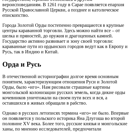
вероисповеданиям. В 1261 году в Сарае появляется епархия
Русской Православной Церкви, а позднее и католическое
епископство.
Города Золотой Орды постепенно превращаются в крупные
центры караванной торговли. Здесь можно найти все – от
шелка и пряностей, до оружия и драгоценных камней.
Государство активно развивает и зону своей торговли:
караванные пути из ордынских городов ведут как в Европу и
Русь, так в Индию и Китай.
Орда и Русь
В отечественной историографии долгое время основным
понятием, характеризующим отношения Руси и Золотой
Орды, было «иго». Нам рисовали страшные картины
монгольской колонизации русских земель, когда дикие орды
кочевников уничтожали на своем пути всех и вся, а
оставшихся в живых обращали в рабство.
Однако в русских летописях термина «иго» не было. Впервые
он появляется у польского историка Яна Длугоша во второй
половине XV века. Более того, русские князья и монгольские
ханы, по мнению исследователей, предпочитали