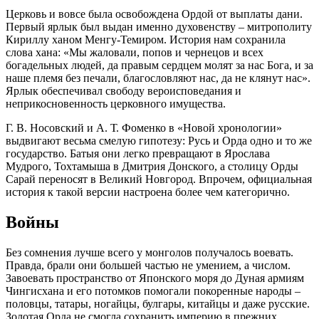
Церковь и вовсе была освобождена Ордой от выплаты дани.
Первый ярлык был выдан именно духовенству – митрополиту
Кириллу ханом Менгу-Темиром. История нам сохранила
слова хана: «Мы жаловали, попов и чернецов и всех
богадельных людей, да правым сердцем молят за нас Бога, и за
наше племя без печали, благословляют нас, да не клянут нас».
Ярлык обеспечивал свободу вероисповедания и
неприкосновенность церковного имущества.
Г. В. Носовский и А. Т. Фоменко в «Новой хронологии»
выдвигают весьма смелую гипотезу: Русь и Орда одно и то же
государство. Батыя они легко превращают в Ярослава
Мудрого, Тохтамыша в Дмитрия Донского, а столицу Орды
Сарай переносят в Великий Новгород. Впрочем, официальная
история к такой версии настроена более чем категорично.
Войны
Без сомнения лучше всего у монголов получалось воевать.
Правда, брали они большей частью не умением, а числом.
Завоевать пространство от Японского моря до Дуная армиям
Чингисхана и его потомков помогали покоренные народы –
половцы, татары, ногайцы, булгары, китайцы и даже русские.
Золотая Орда не смогла сохранить империю в прежних