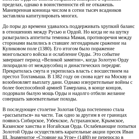
пределах, однако в воинственности ей не откажешь.
Маневренная конница числом в сотни тысяч всадников
заставляла капитулировать многих.
До поры до времени удавалось поддерживать хрупкий баланс
в отношениях между Русью и Ордой. Но когда не на шутку
разыгрались аппетиты темника Мамая, противоречия между
сторонами вылились в ставшее легендарным сражение на
Куликовом поле (1380). Его итогом было поражение
монгольского войска и ослабление Орды. Это событие
завершает период «Великой замятни», когда Золотую Орду
лихорадило от междоусобиц и династических передряг.
Прекратилась смута и укрепилась власть с восшествием на
престол Тохтамыша. В 1382 году он снова идет на Москву и
возобновляет выплату дани. Однако изнурительные войны с
более боеспособной армией Тамерлана, в конце концов,
подорвали былую мощь Орды и надолго отбили желание
совершать завоевательные походы.
В последующее столетие Золотая Орда постепенно стала
«рассыпаться» на части. Так одно за другим в ее границах
появись Сибирское, Узбекское, Астраханское, Крымское,
Казанское ханства и Ногайская Орда. Ослабевающие попытки
Золотой Орды осуществлять карательные акции пресек Иван
III. Знаменитое «Стояние на Угре» (1480) не переросло в