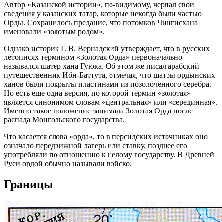
Автор «Казанской истории», по-видимому, черпал свои
сведения у казанских татар, которые некогда были частью
Орды. Сохранилось предание, что потомков Чингисхана
именовали «золотым родом».
Однако историк Г. В. Вернадский утверждает, что в русских
летописях термином «Золотая Орда» первоначально
назывался шатер хана Гуюка. Об этом же писал арабский
путешественник Ибн-Баттута, отмечая, что шатры ордынских
ханов были покрыты пластинами из позолоченного серебра.
Но есть еще одна версия, по которой термин «золотая»
является синонимом словам «центральная» или «серединная».
Именно такое положение занимала Золотая Орда после
распада Монгольского государства.
Что касается слова «орда», то в персидских источниках оно
означало передвижной лагерь или ставку, позднее его
употребляли по отношению к целому государству. В Древней
Руси ордой обычно называли войско.
Границы