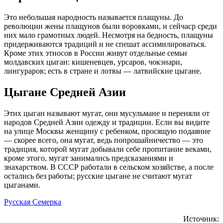
Это небольшая народность называется плащуны. До
революции жены плащунов были воровками, и сейчаср среди
них мало грамотных людей. Несмотря на бедность, плащуны
придерживаются традиций и не спешат ассимилироваться.
Кроме этих этносов в России живут отдельные семьи
молдавских цыган: кишеневцев, урсаров, чокэнари,
лингураров; есть в стране и лотвы — латвийские цыгане.
Цыгане Средней Азии
Этих цыган называют мугат, они мусульмане и переняли от
народов Средней Азии одежду и традиции. Если вы видите
на улице Москвы женщину с ребенком, просящую подаяние
— скорее всего, она мугат, ведь попрошайничество — это
традиция, которой мугат добывали себе пропитание веками,
кроме этого, мугат занимались предсказаниями и
знахарством. В СССР работали в сельском хозяйстве, а после
остались без работы; русские цыгане не считают мугат
цыганами.
Русская Семерка
Источник: