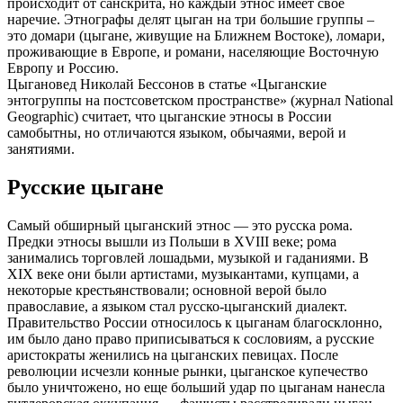
происходит от санскрита, но каждый этнос имеет свое
наречие. Этнографы делят цыган на три большие группы –
это домари (цыгане, живущие на Ближнем Востоке), ломари,
проживающие в Европе, и романи, населяющие Восточную
Европу и Россию.
Цыгановед Николай Бессонов в статье «Цыганские
энтогруппы на постсоветском пространстве» (журнал National
Geographic) считает, что цыганские этносы в России
самобытны, но отличаются языком, обычаями, верой и
занятиями.
Русские цыгане
Самый обширный цыганский этнос — это русска рома.
Предки этносы вышли из Польши в XVIII веке; рома
занимались торговлей лошадьми, музыкой и гаданиями. В
XIX веке они были артистами, музыкантами, купцами, а
некоторые крестьянствовали; основной верой было
православие, а языком стал русско-цыганский диалект.
Правительство России относилось к цыганам благосклонно,
им было дано право приписываться к сословиям, а русские
аристократы женились на цыганских певицах. После
революции исчезли конные рынки, цыганское купечество
было уничтожено, но еще больший удар по цыганам нанесла