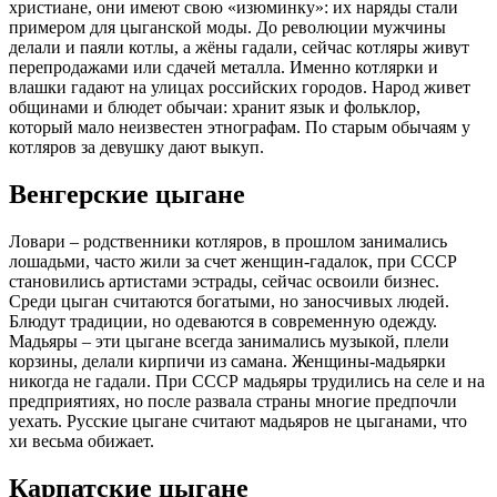
христиане, они имеют свою «изюминку»: их наряды стали
примером для цыганской моды. До революции мужчины
делали и паяли котлы, а жёны гадали, сейчас котляры живут
перепродажами или сдачей металла. Именно котлярки и
влашки гадают на улицах российских городов. Народ живет
общинами и блюдет обычаи: хранит язык и фольклор,
который мало неизвестен этнографам. По старым обычаям у
котляров за девушку дают выкуп.
Венгерские цыгане
Ловари – родственники котляров, в прошлом занимались
лошадьми, часто жили за счет женщин-гадалок, при СССР
становились артистами эстрады, сейчас освоили бизнес.
Среди цыган считаются богатыми, но заносчивых людей.
Блюдут традиции, но одеваются в современную одежду.
Мадьяры – эти цыгане всегда занимались музыкой, плели
корзины, делали кирпичи из самана. Женщины-мадьярки
никогда не гадали. При СССР мадьяры трудились на селе и на
предприятиях, но после развала страны многие предпочли
уехать. Русские цыгане считают мадьяров не цыганами, что
хи весьма обижает.
Карпатские цыгане