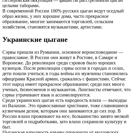
гитлеровская оккупация — фашисты расстреливали цыган
целыми таборами.
В современной России 100% русских цыган ведут оседлый
образ жизни, у них хорошие дома, часто прекрасное
образование, многие занимаются торговлей, сельским
хозяйством, становятся музыкантами, артистами.
Украинские цыгане
Сэрвы пришли из Румынии, основное вероисповедание —
православие. В России они живут в Ростове, в Самаре и
Воронеже. До революции среди сэровов было хороших
кузнецов. После революции сэрвы осели в городах и селах,
дети пошли учиться; в годы войны их мужчины становились
офицерами Красной армии, сражались с фашистами. Сейчас
этот народ имеет прекрасное образование; среди них много
ученых, бизнесменов и музыкантов. Лингвисты отмечают, что
сэрвы утрачивают язык и ассимилируются.
Среди украинских цыган есть народность влахи — выходцы
из Валахии. Это православные христиане, тоже славившиеся
кузнечным делом, которым они занимаются до сих пор. В
России влахи проживают на юге, большинство занято мелкой
торговлей и подработками, зато влахи сохранили культуру и
быт.
Цыганская народность крымы произошла от молдавских