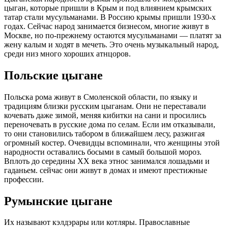
цыган, которые пришли в Крым и под влиянием крымских
татар стали мусульманами. В Россию крымы пришли 1930-х
годах. Сейчас народ занимается бизнесом, многие живут в
Москве, но по-прежнему остаются мусульманами — платят за
жену калым и ходят в мечеть. Это очень музыкальный народ,
среди низ много хороших атнцоров.
Польские цыгане
Польска рома живут в Смоленской области, по языку и
традициям близки русским цыганам. Они не переставали
кочевать даже зимой, меняя кибитки на сани и просились
переночевать в русские дома по селам. Если им отказывали,
то они становились табором в ближайшем лесу, разжигая
огромный костер. Очевидцы вспоминали, что женщины этой
народности оставались босыми в самый большой мороз.
Вплоть до середины XX века этнос занимался лошадьми и
гаданьем. сейчас они живут в домах и имеют престижные
профессии.
Румынские цыгане
Их называют кэлдэрары или котляры. Православные