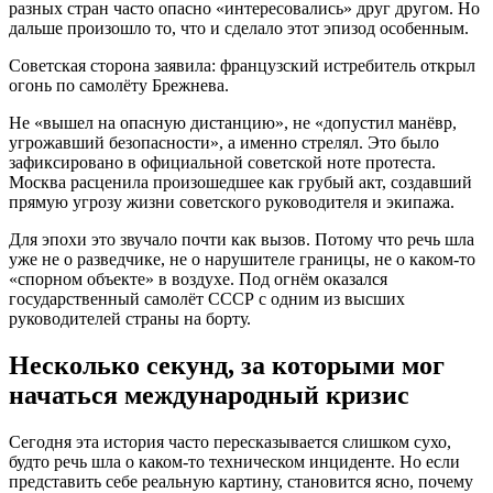
разных стран часто опасно «интересовались» друг другом. Но
дальше произошло то, что и сделало этот эпизод особенным.
Советская сторона заявила: французский истребитель открыл
огонь по самолёту Брежнева.
Не «вышел на опасную дистанцию», не «допустил манёвр,
угрожавший безопасности», а именно стрелял. Это было
зафиксировано в официальной советской ноте протеста.
Москва расценила произошедшее как грубый акт, создавший
прямую угрозу жизни советского руководителя и экипажа.
Для эпохи это звучало почти как вызов. Потому что речь шла
уже не о разведчике, не о нарушителе границы, не о каком-то
«спорном объекте» в воздухе. Под огнём оказался
государственный самолёт СССР с одним из высших
руководителей страны на борту.
Несколько секунд, за которыми мог
начаться международный кризис
Сегодня эта история часто пересказывается слишком сухо,
будто речь шла о каком-то техническом инциденте. Но если
представить себе реальную картину, становится ясно, почему