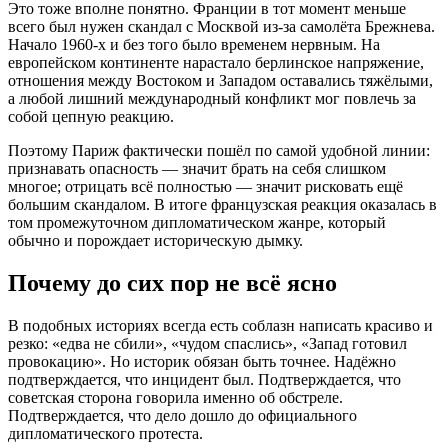
Это тоже вполне понятно. Франции в тот момент меньше
всего был нужен скандал с Москвой из-за самолёта Брежнева.
Начало 1960-х и без того было временем нервным. На
европейском континенте нарастало берлинское напряжение,
отношения между Востоком и Западом оставались тяжёлыми,
а любой лишний международный конфликт мог повлечь за
собой цепную реакцию.
Поэтому Париж фактически пошёл по самой удобной линии:
признавать опасность — значит брать на себя слишком
многое; отрицать всё полностью — значит рисковать ещё
большим скандалом. В итоге французская реакция оказалась в
том промежуточном дипломатическом жанре, который
обычно и порождает историческую дымку.
Почему до сих пор не всё ясно
В подобных историях всегда есть соблазн написать красиво и
резко: «едва не сбили», «чудом спаслись», «Запад готовил
провокацию». Но историк обязан быть точнее. Надёжно
подтверждается, что инцидент был. Подтверждается, что
советская сторона говорила именно об обстреле.
Подтверждается, что дело дошло до официального
дипломатического протеста.