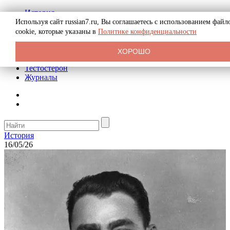
История
Биография
Используя сайт russian7.ru, Вы соглашаетесь с использованием файл
Криминал
cookie, которые указаны в
Политике конфиденциальности
Реклама на сайте
О сайте
ХОРОШО
Рекомендательные статьи
Тестостерон
Журналы
История
16/05/26