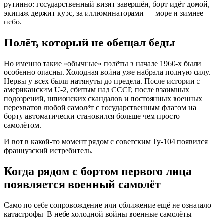
рутинно: государственный визит завершён, борт идёт домой,
экипаж держит курс, за иллюминаторами — море и зимнее
небо.
Полёт, который не обещал беды
Но именно такие «обычные» полёты в начале 1960-х были
особенно опасны. Холодная война уже набрала полную силу.
Нервы у всех были натянуты до предела. После истории с
американским U-2, сбитым над СССР, после взаимных
подозрений, шпионских скандалов и постоянных военных
перехватов любой самолёт с государственным флагом на
борту автоматически становился больше чем просто
самолётом.
И вот в какой-то момент рядом с советским Ту-104 появился
французский истребитель.
Когда рядом с бортом первого лица
появляется военный самолёт
Само по себе сопровождение или сближение ещё не означало
катастрофы. В небе холодной войны военные самолёты