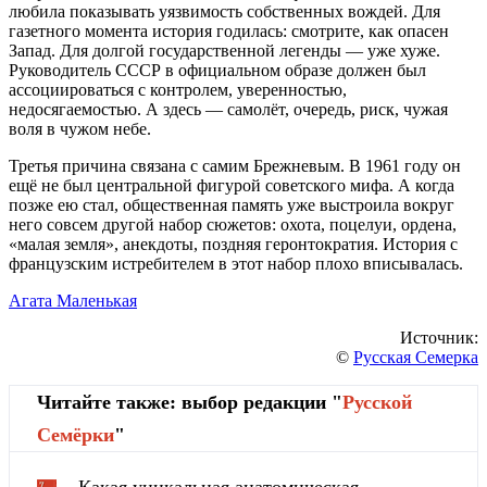
любила показывать уязвимость собственных вождей. Для
газетного момента история годилась: смотрите, как опасен
Запад. Для долгой государственной легенды — уже хуже.
Руководитель СССР в официальном образе должен был
ассоциироваться с контролем, уверенностью,
недосягаемостью. А здесь — самолёт, очередь, риск, чужая
воля в чужом небе.
Третья причина связана с самим Брежневым. В 1961 году он
ещё не был центральной фигурой советского мифа. А когда
позже ею стал, общественная память уже выстроила вокруг
него совсем другой набор сюжетов: охота, поцелуи, ордена,
«малая земля», анекдоты, поздняя геронтократия. История с
французским истребителем в этот набор плохо вписывалась.
Агата Маленькая
Источник:
©
Русская Семерка
Читайте также: выбор редакции "
Русской
Cемёрки
"
Какая уникальная анатомическая