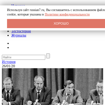
История
Биография
Используя сайт russian7.ru, Вы соглашаетесь с использованием файл
Криминал
cookie, которые указаны в
Политике конфиденциальности
Реклама на сайте
О сайте
ХОРОШО
Рекомендательные статьи
Тестостерон
Журналы
История
26/01/20