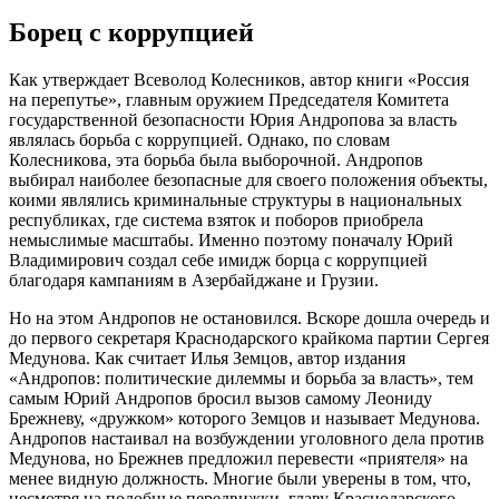
Борец с коррупцией
Как утверждает Всеволод Колесников, автор книги «Россия
на перепутье», главным оружием Председателя Комитета
государственной безопасности Юрия Андропова за власть
являлась борьба с коррупцией. Однако, по словам
Колесникова, эта борьба была выборочной. Андропов
выбирал наиболее безопасные для своего положения объекты,
коими являлись криминальные структуры в национальных
республиках, где система взяток и поборов приобрела
немыслимые масштабы. Именно поэтому поначалу Юрий
Владимирович создал себе имидж борца с коррупцией
благодаря кампаниям в Азербайджане и Грузии.
Но на этом Андропов не остановился. Вскоре дошла очередь и
до первого секретаря Краснодарского крайкома партии Сергея
Медунова. Как считает Илья Земцов, автор издания
«Андропов: политические дилеммы и борьба за власть», тем
самым Юрий Андропов бросил вызов самому Леониду
Брежневу, «дружком» которого Земцов и называет Медунова.
Андропов настаивал на возбуждении уголовного дела против
Медунова, но Брежнев предложил перевести «приятеля» на
менее видную должность. Многие были уверены в том, что,
несмотря на подобные передвижки, главу Краснодарского