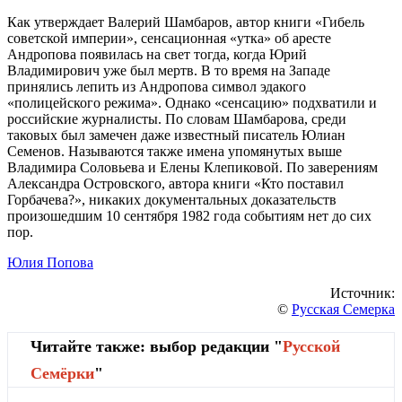
Как утверждает Валерий Шамбаров, автор книги «Гибель
советской империи», сенсационная «утка» об аресте
Андропова появилась на свет тогда, когда Юрий
Владимирович уже был мертв. В то время на Западе
принялись лепить из Андропова символ эдакого
«полицейского режима». Однако «сенсацию» подхватили и
российские журналисты. По словам Шамбарова, среди
таковых был замечен даже известный писатель Юлиан
Семенов. Называются также имена упомянутых выше
Владимира Соловьева и Елены Клепиковой. По заверениям
Александра Островского, автора книги «Кто поставил
Горбачева?», никаких документальных доказательств
произошедшим 10 сентября 1982 года событиям нет до сих
пор.
Юлия Попова
Источник:
©
Русская Семерка
Читайте также: выбор редакции "
Русской
Cемёрки
"