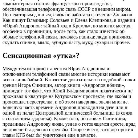
компьютерная система французского производства,
обеспечивавшая телефонную связь СССР с внешним миром.
По некоторым данным, связь не работала в течение 2-х часов.
Как пишут Владимир Соловьев и Елена Клепикова, в издании
«Юрий Андропов: тайный ход в Кремль», во многих местах,
особенно в провинции, после того, как стало известно об
обрыве телефонной связи, началась паника: люди принялись
скупать спички, мыло, зубную пасту, муку, сухари и прочее.
Сенсационная «утка»?
Между тем историю с арестом Юрия Андропова и
отключением телефонной связи многие историки называют
всего лишь байкой. В качестве доказательства подобной точки
зрения Игорь Синицин, автор книги «Андропов вблизи»,
приводит тот факт, что Юрий Владимирович практически не
проживал в квартире на Кутузовском проспекте, где якобы и
произошла перестрелка, и об этом наверняка знали многие.
Большую часть времени Андропов проводил на даче или в
одной из палат Центральной клинической больницы (в связи
с состоянием здоровья). Кроме того, по словам Синицина,
преданные Андропову люди, узнав о готовящемся аресте, вряд
ли довели бы дело до стрельбы. Скорее всего, заговор против
главы КГБ был бы уничтожен еще в зачатке.