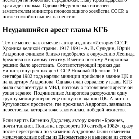
края ждет тюрьма. Однако Медунов был назначен
заместителем министра плодоовощного хозяйства СССР, а
после спокойно вышел на пенсию.
Неудавшийся арест главы КГБ
Тем не менее, как отмечает автор издания «История СССР.
Хроника великой страны. 1917-1991» А. В. Сульдин, Юрий
Андропов слишком близко подобрался к окружению Леонида
Брежнева и к самому генсеку. Именно поэтому Андропова
решено было арестовать. Соответствующий приказ дал
министр внутренних дел СССР Николай Щелоков. 10
сентября 1982 года наряды милиции прибыли в здание ЦК и
на квартиру Андропова. Однако план сорвался: у главы КГБ
была своя агентура в МВД, поэтому о готовящемся аресте он
узнал заранее. Подчиненные Андропова разоружили одну
группу милиционеров еще по пути к зданию ЦК. А вот на
Кутузовском проспекте, где проживал Андропов, завязалась
перестрелка, которая тоже закончилась победой чекистов.
Если верить Евгению Додолеву, автору книги «Брежнев,
почти танкист. Попытка переворота 10 сентября 1982», сразу
после перестрелки по указанию Андропова были отменены
международные рейсы из Шереметьево и выведена из строя