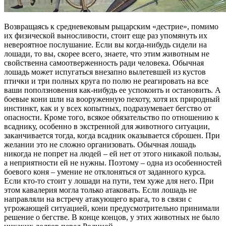
Возвращаясь к средневековым рыцарским «дестрие», помимо
их физической выносливости, стоит еще раз упомянуть их
невероятное послушание. Если вы когда-нибудь сидели на
лошади, то вы, скорее всего, знаете, что этим животным не
свойственна самоотверженность ради человека. Обычная
лошадь может испугаться внезапно вылетевшей из кустов
птички и три полных круга по полю не реагировать на все
ваши поползновения как-нибудь ее успокоить и остановить. А
боевые кони шли на вооруженную пехоту, хотя их природный
инстинкт, как и у всех копытных, подразумевает бегство от
опасности. Кроме того, всякое обязательство по отношению к
всаднику, особенно в экстренной для животного ситуации,
заканчивается тогда, когда всадник оказывается сброшен. При
желании это не сложно организовать. Обычная лошадь
никогда не попрет на людей – ей нет от этого никакой пользы,
а неприятности ей не нужны. Поэтому – одна из особенностей
боевого коня – умение не отклоняться от заданного курса.
Если кто-то стоит у лошади на пути, тем хуже для него. При
этом кавалерия могла только атаковать. Если лошадь не
направляли на встречу атакующего врага, то в связи с
угрожающей ситуацией, кони предусмотрительно принимали
решение о бегстве. В конце концов, у этих животных не было