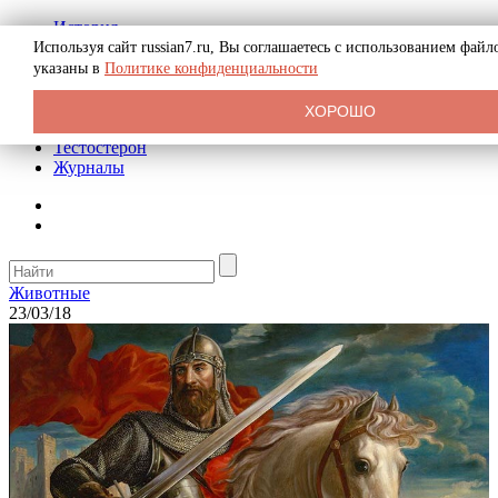
История
Биография
Используя сайт russian7.ru, Вы соглашаетесь с использованием фай
Криминал
указаны в
Политике конфиденциальности
Реклама на сайте
О сайте
ХОРОШО
Рекомендательные статьи
Тестостерон
Журналы
Животные
23/03/18