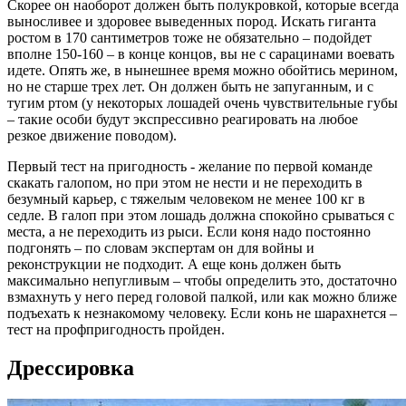
Скорее он наоборот должен быть полукровкой, которые всегда
выносливее и здоровее выведенных пород. Искать гиганта
ростом в 170 сантиметров тоже не обязательно – подойдет
вполне 150-160 – в конце концов, вы не с сарацинами воевать
идете. Опять же, в нынешнее время можно обойтись мерином,
но не старше трех лет. Он должен быть не запуганным, и с
тугим ртом (у некоторых лошадей очень чувствительные губы
– такие особи будут экспрессивно реагировать на любое
резкое движение поводом).
Первый тест на пригодность - желание по первой команде
скакать галопом, но при этом не нести и не переходить в
безумный карьер, с тяжелым человеком не менее 100 кг в
седле. В галоп при этом лошадь должна спокойно срываться с
места, а не переходить из рыси. Если коня надо постоянно
подгонять – по словам экспертам он для войны и
реконструкции не подходит. А еще конь должен быть
максимально непугливым – чтобы определить это, достаточно
взмахнуть у него перед головой палкой, или как можно ближе
подъехать к незнакомому человеку. Если конь не шарахнется –
тест на профпригодность пройден.
Дрессировка