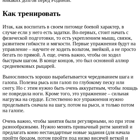
никаких долгов перед Родиной.
Как тренировать
Итак, как воспитать в своем питомце боевой характер, в
случае если у него есть задатки. Во-первых, стоит начать с
физической подготовки, то есть укреплением мышц, связок,
развитием гибкости и мягкости. Первые упражнения будут на
управление – научите ее ходить вольтом, змейкой, а не просто
бегать по прямой. А еще, очень важно, чтобы он ходил
быстрым шагом. В конце концов, это был основной аллюр
средневековых рыцарей.
Выносливость хорошо вырабатывается чередованием шага и
галопа. Полезна рысь или галоп по глубокому песку или
снегу. Но с этим нужно быть очень аккуратным, чтобы лошадь
не повредила ноги. Кроме того, это упражнение – сильная
нагрузка на сердце. Естественно все упражнения нужно
проделывать сначала на шагу, потом на рыси, и только потом
на галопе.
Очень важно, чтобы занятия были регулярными, но при этом
разнообразными. Нужно менять привычный ритм занятий и
предлагать коню нестандартные новые задания (для начала
пройти бродом, потом пройти под низко висячей веткой и