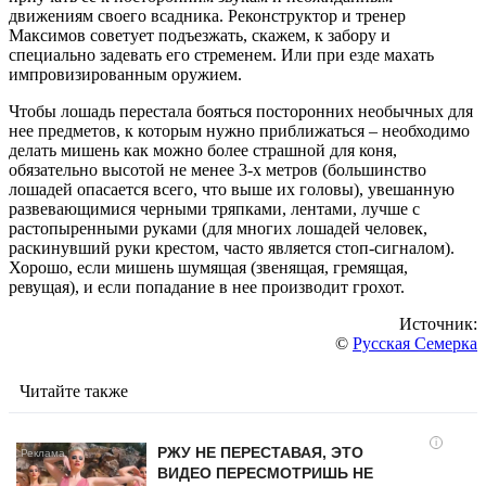
движениям своего всадника. Реконструктор и тренер
Максимов советует подъезжать, скажем, к забору и
специально задевать его стременем. Или при езде махать
импровизированным оружием.
Чтобы лошадь перестала бояться посторонних необычных для
нее предметов, к которым нужно приближаться – необходимо
делать мишень как можно более страшной для коня,
обязательно высотой не менее 3-х метров (большинство
лошадей опасается всего, что выше их головы), увешанную
развевающимися черными тряпками, лентами, лучше с
растопыренными руками (для многих лошадей человек,
раскинувший руки крестом, часто является стоп-сигналом).
Хорошо, если мишень шумящая (звенящая, гремящая,
ревущая), и если попадание в нее производит грохот.
Источник:
©
Русская Семерка
Читайте также
i
РЖУ НЕ ПЕРЕСТАВАЯ, ЭТО
ВИДЕО ПЕРЕСМОТРИШЬ НЕ