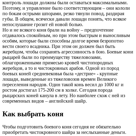
контроль лошади должны были оставаться максимальными.
Поэтому, и управление было соответствующим – они кололи
по бокам острыми шпорами, резко тянули повод, раздирая
губы. В общем, всячески давали лошади понять, что всякое
непослушание грозит ей новой болью.
Но и не всякого коня брали на войну – предпочтение
отдавалось спокойным, но при этом быстрым и выносливым
особям, которые были способны долгое время безропотно
вести своего всадника. При этом он должен был быть
жеребцом, чтобы сохранять агрессивность в бою. Боевые кони
рыцарей были по преимуществу тяжеловозами,
облагороженными примесью кровей чистопородных
жеребцов, а то и чистокровных арабов. Одной из пород
боевых коней средневековья была «дестрие» - крупные
лошади, выведенные из тяжеловозов времен Великого
переселения народов. Один такой конь весил до 1000 кг и
ростом достигал 175-200 см в холке. Сегодня порода
рыцарских коней канула в лету. Но наиболее схож с ней из
современных видов – английский шайр.
Как выбрать коня
Чтобы подготовить боевого коня сегодня не обязательно
приобретать чистокровного шайра за неслыханные деньги.