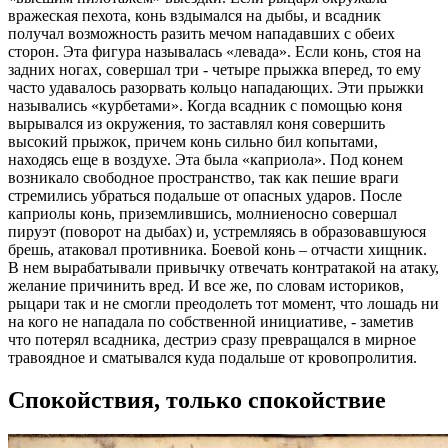
вражеская пехота, конь вздымался на дыбы, и всадник
получал возможность разить мечом нападавших с обеих
сторон. Эта фигура называлась «левада». Если конь, стоя на
задних ногах, совершал три - четыре прыжка вперед, то ему
часто удавалось разорвать кольцо нападающих. Эти прыжки
назывались «курбетами». Когда всадник с помощью коня
вырывался из окружения, то заставлял коня совершить
высокий прыжок, причем конь сильно бил копытами,
находясь еще в воздухе. Эта была «каприола». Под конем
возникало свободное пространство, так как пешие враги
стремились убраться подальше от опасных ударов. После
каприолы конь, приземлившись, молниеносно совершал
пируэт (поворот на дыбах) и, устремляясь в образовавшуюся
брешь, атаковал противника. Боевой конь – отчасти хищник.
В нем вырабатывали привычку отвечать контратакой на атаку,
желание причинить вред. И все же, по словам историков,
рыцари так и не смогли преодолеть тот момент, что лошадь ни
на кого не нападала по собственной инициативе, - заметив
что потерял всадника, дестриэ сразу превращался в мирное
травоядное и сматывался куда подальше от кровопролития.
Спокойствия, только спокойствие