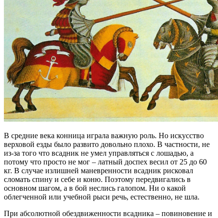
В средние века конница играла важную роль. Но искусство
верховой езды было развито довольно плохо. В частности, не
из-за того что всадник не умел управляться с лошадью, а
потому что просто не мог – латный доспех весил от 25 до 60
кг. В случае излишней маневренности всадник рисковал
сломать спину и себе и коню. Поэтому передвигались в
основном шагом, а в бой неслись галопом. Ни о какой
облегченной или учебной рыси речь, естественно, не шла.
При абсолютной обездвиженности всадника – повиновение и