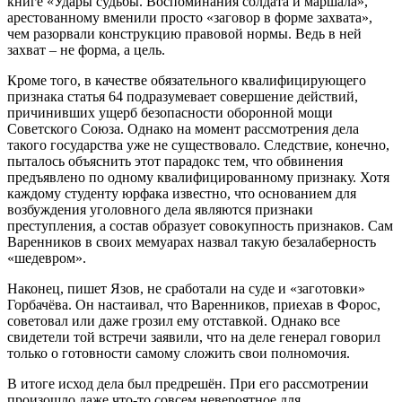
книге «Удары судьбы. Воспоминания солдата и маршала»,
арестованному вменили просто «заговор в форме захвата»,
чем разорвали конструкцию правовой нормы. Ведь в ней
захват – не форма, а цель.
Кроме того, в качестве обязательного квалифицирующего
признака статья 64 подразумевает совершение действий,
причинивших ущерб безопасности оборонной мощи
Советского Союза. Однако на момент рассмотрения дела
такого государства уже не существовало. Следствие, конечно,
пыталось объяснить этот парадокс тем, что обвинения
предъявлено по одному квалифицированному признаку. Хотя
каждому студенту юрфака известно, что основанием для
возбуждения уголовного дела являются признаки
преступления, а состав образует совокупность признаков. Сам
Варенников в своих мемуарах назвал такую безалаберность
«шедевром».
Наконец, пишет Язов, не сработали на суде и «заготовки»
Горбачёва. Он настаивал, что Варенников, приехав в Форос,
советовал или даже грозил ему отставкой. Однако все
свидетели той встречи заявили, что на деле генерал говорил
только о готовности самому сложить свои полномочия.
В итоге исход дела был предрешён. При его рассмотрении
произошло даже что-то совсем невероятное для