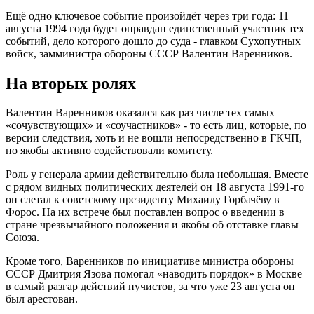
Ещё одно ключевое событие произойдёт через три года: 11
августа 1994 года будет оправдан единственный участник тех
событий, дело которого дошло до суда - главком Сухопутных
войск, замминистра обороны СССР Валентин Варенников.
На вторых ролях
Валентин Варенников оказался как раз числе тех самых
«сочувствующих» и «соучастников» - то есть лиц, которые, по
версии следствия, хоть и не вошли непосредственно в ГКЧП,
но якобы активно содействовали комитету.
Роль у генерала армии действительно была небольшая. Вместе
с рядом видных политических деятелей он 18 августа 1991-го
он слетал к советскому президенту Михаилу Горбачёву в
Форос. На их встрече был поставлен вопрос о введении в
стране чрезвычайного положения и якобы об отставке главы
Союза.
Кроме того, Варенников по инициативе министра обороны
СССР Дмитрия Язова помогал «наводить порядок» в Москве
в самый разгар действий пучистов, за что уже 23 августа он
был арестован.