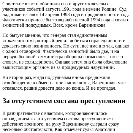
Советские власти обвинили его и других ключевых
участников событий августа 1991 года в измене Родине. Суд
над ними начался 14 апреля 1993 года и продлился почти год.
Фактически процесс был завершён весной 1994 года в связи с
амнистией подсудимых. Всех, кроме Варенникова.
Но бытует мнение, что генерал стал единственным
«гэкачепистом», который решил добиться справедливости и
доказать свою невиновность. По сути, всё именно так, однако
с одной оговоркой. Фактически амнистий было две, и на
первую бывший замминистра обороны согласился – по его
словам, из солидарности. Однако затем она была обжалована
вышестоящим органом из-за процедурных нарушений.
Во второй раз, когда подсудимым вновь предложили
освобождение в обмен на признание вины, Варенников уже
отказался, решив довести дело до конца. И не прогадал.
За отсутствием состава преступления
В разбирательстве с властями, которое закончилось
оправданием «за отсутствием состава преступления» в
действиях военного, на руку Варенникову сыграли сразу
несколько обстоятельств. Как отмечает судья Анатолий