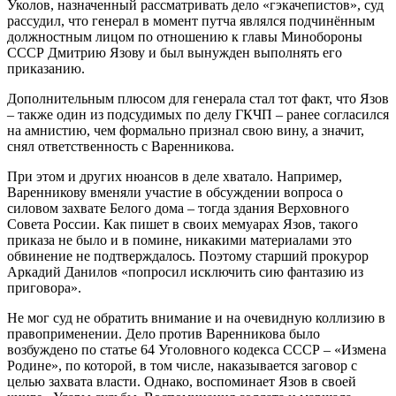
Уколов, назначенный рассматривать дело «гэкачепистов», суд
рассудил, что генерал в момент путча являлся подчинённым
должностным лицом по отношению к главы Минобороны
СССР Дмитрию Язову и был вынужден выполнять его
приказанию.
Дополнительным плюсом для генерала стал тот факт, что Язов
– также один из подсудимых по делу ГКЧП – ранее согласился
на амнистию, чем формально признал свою вину, а значит,
снял ответственность с Варенникова.
При этом и других нюансов в деле хватало. Например,
Варенникову вменяли участие в обсуждении вопроса о
силовом захвате Белого дома – тогда здания Верховного
Совета России. Как пишет в своих мемуарах Язов, такого
приказа не было и в помине, никакими материалами это
обвинение не подтверждалось. Поэтому старший прокурор
Аркадий Данилов «попросил исключить сию фантазию из
приговора».
Не мог суд не обратить внимание и на очевидную коллизию в
правоприменении. Дело против Варенникова было
возбуждено по статье 64 Уголовного кодекса СССР – «Измена
Родине», по которой, в том числе, наказывается заговор с
целью захвата власти. Однако, воспоминает Язов в своей