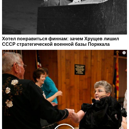
Хотел понравиться финнам: зачем Хрущев лишил
СССР стратегической военной базы Порккала
i