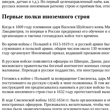
шведов, датчан и т.д.). Но первый целенаправленный наём, ка
русских воинов иноземным ратному строю и приёмам боя, отно
Первые полки иноземного строя
Когда в 1609 году племянник царя Василия Шуйского князь М
Лжедмитрия, то впервые в России предпринял его обучение и
организации и тактики голландских войск того времени.
Во время войны с Польшей в 1613-1619 гг. в русской армии б
служивших в польской армии, общим числом около 130 человек
году организуют Иноземный приказ, ведавший призывом инос
В русском войске появляются офицеры из Швеции, Дании, раз
московского правительства богатый контингент военных специ
жалованье. Переходя в русское подданство, эти иностранцы пол
Готовясь к войне с Польшей за возвращение Смоленска, царь 
поступившего на русскую службу в чине полковника. В том ж
инструкцией им предписывалось нанимать в русское войско то
полков иноземного строя стал в 1632 году протестантский вых
В ходе Смоленской войны 1632-1634 гг. было организовано в о
иностранных офицеров. Признавалось желательным, чтобы числ
полки были укомплектованы почти исключительно из русских. В