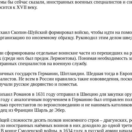
к мы бы сейчас сказали, иностранных военных специалистов и со
сится к XVII веку.
ихаил Скопин-Шуйский формировал войско, чтобы идти на помо
 организацию по иноземному образцу. Руководил этим делом ш
ыли сформированы отдельные воинские части из перешедших на 
 (среди них был предок Лермонтова). Понимая необходимость з
транных специалистов на военную службу.
личных государств Германии, Шотландии. Шедшая тогда в Европ
алистов. Не всем в России нравились такие нововведения, пос
учали русское дворянство и поместья.
Михаил Романов в 1631 году отправил в Швецию для закупки ор
е году с аналогичным поручением в Германию был отправлен п
лько протестантов по вероисповеданию и не нанимать католико
одец из Франции Шарль де Эбер.
бщей сложности десять полков иноземного строя – драгунских, 
о иностранных наёмных воинов в них доходило до одной трети,
 конце Смоленской войны, в 1634 году, в русской армии начала