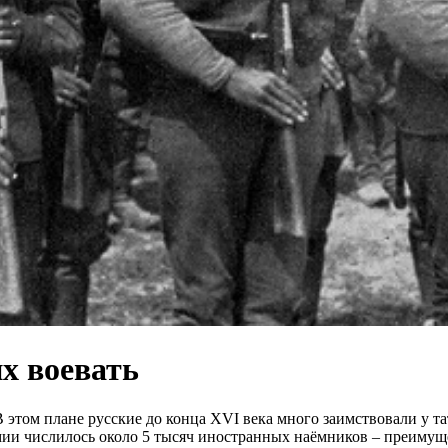
х воевать
этом плане русские до конца XVI века много заимствовали у та
мии числилось около 5 тысяч иностранных наёмников – преимущ