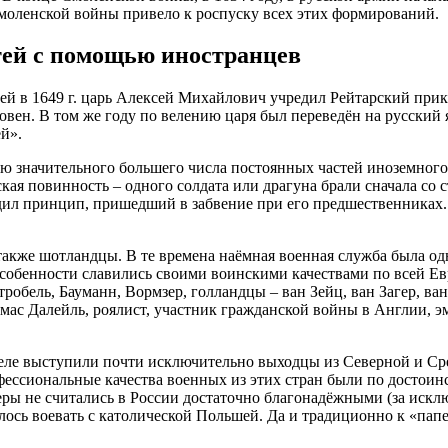
оленской войны привело к роспуску всех этих формирований.
тей с помощью иностранцев
ей в 1649 г. царь Алексей Михайлович учредил Рейтарский при
ховен. В том же году по велению царя был переведён на русский
й».
нию значительного большего числа постоянных частей иноземног
ая повинность – одного солдата или драгуна брали сначала со с
одил принцип, пришедший в забвение при его предшественниках.
акже шотландцы. В те времена наёмная военная служба была од
особенности славились своими воинскими качествами по всей Ев
робель, Бауманн, Вормзер, голландцы – ван Зейц, ван Загер, ва
мас Далейль, роялист, участник гражданской войны в Англии, э
еле выступили почти исключительно выходцы из Северной и Ср
ссиональные качества военных из этих стран были по достоинст
ры не считались в России достаточно благонадёжными (за исклю
лось воевать с католической Польшей. Да и традиционно к «па