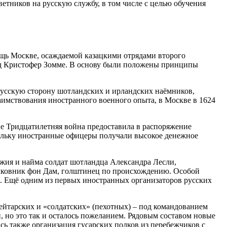
ветников на русскую службу, в том числе с целью обучения
щь Москве, осаждаемой казацкими отрядами второго
вед Кристофер Зомме. В основу были положены принципы
русскую сторону шотландских и ирландских наёмников,
аимствования иностранного военного опыта, в Москве в 1624
е Тридцатилетняя война предоставила в распоряжение
кольку иностранные офицеры получали высокое денежное
ужия и найма солдат шотландца Александра Лесли,
олковник фон Дам, голштинец по происхождению. Особой
в. Ещё одним из первых иностранных организаторов русских
рейтарских и «солдатских» (пехотных) – под командованием
 но это так и осталось пожеланием. Рядовым составом новые
сь также организация гусарских полков из перебежчиков с