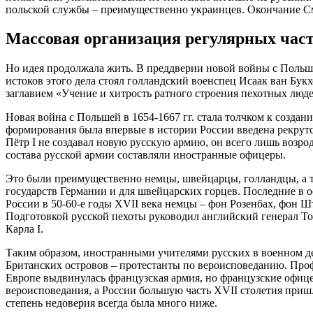
польской службы – преимущественно украинцев. Окончание См
Массовая организация регулярных час
Но идея продолжала жить. В преддверии новой войны с Польш
истоков этого дела стоял голландский военспец Исаак ван Бук
заглавием «Учение и хитрость ратного строения пехотных люде
Новая война с Польшей в 1654-1667 гг. стала толчком к созда
формирования была впервые в истории России введена рекрутск
Пётр I не создавал новую русскую армию, он всего лишь возр
состава русской армии составляли иностранные офицеры.
Это были преимущественно немцы, швейцарцы, голландцы, а т
государств Германии и для швейцарских горцев. Последние в 
России в 50-60-е годы XVII века немцы – фон Розенбах, фон Шт
Подготовкой русской пехоты руководил английский генерал То
Карла I.
Таким образом, иностранными учителями русских в военном д
Британских островов – протестанты по вероисповеданию. Профе
Европе выдвинулась французская армия, но французские офице
вероисповедания, а России большую часть XVII столетия приш
степень недоверия всегда была много ниже.