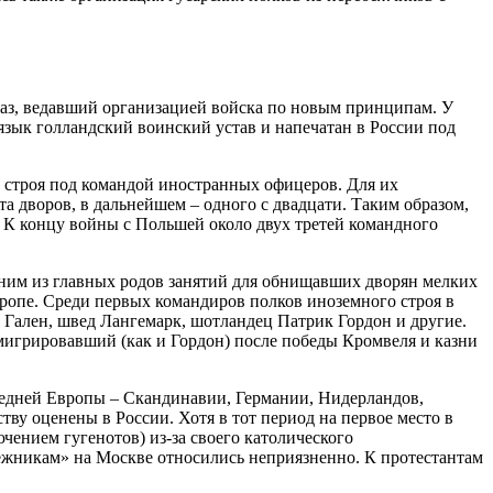
каз, ведавший организацией войска по новым принципам. У
 язык голландский воинский устав и напечатан в России под
о строя под командой иностранных офицеров. Для их
та дворов, в дальнейшем – одного с двадцати. Таким образом,
 К концу войны с Польшей около двух третей командного
ним из главных родов занятий для обнищавших дворян мелких
ропе. Среди первых командиров полков иноземного строя в
н Гален, швед Лангемарк, шотландец Патрик Гордон и другие.
мигрировавший (как и Гордон) после победы Кромвеля и казни
едней Европы – Скандинавии, Германии, Нидерландов,
ву оценены в России. Хотя в тот период на первое место в
чением гугенотов) из-за своего католического
пежникам» на Москве относились неприязненно. К протестантам