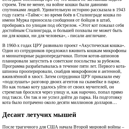
строем. Тем не менее, на войне кошки были давними
спутниками людей. Удивительную историю рассказала в 1943
году газета «Таймс»: во время боёв в Сталинграде кошка по
имени Мурка приносила сообщения от бойцов в штаб,
пробираясь по улицам под обстрелом. «Этот кот показал себя
достойным Сталинграда, и большей похвалы не может быть
ни для кошки, ни для человека», - писали англичане.
В 1960-х годах ЦРУ развивало проект «Акустическая кошка».
Один из сотрудников предложил вживить кошкам микрофоны
и миниатюрные радиопередатчики. Потом котов-шпионов
планировали запустить в советские посольства за рубежом.
Программа разрабатывалась в течение пяти лет. Первого кота-
шпиона прооперировали, снабдив микрофоном и антенной,
вживлённой в хвост. Затем сотрудники ЦРУ приказали ему
«подслушать» разговор двоих агентов на скамейке в парке.
Но как только коту удалось уйти от своих мучителей, он
стремглав бросился через улицу и, как нарочно, попал прямо
под такси. Он так и не успел дойти до парка. На подготовку
кота было потрачено около десяти миллионов долларов…
Десант летучих мышей
После трагичного для США начала Второй мировой войны –