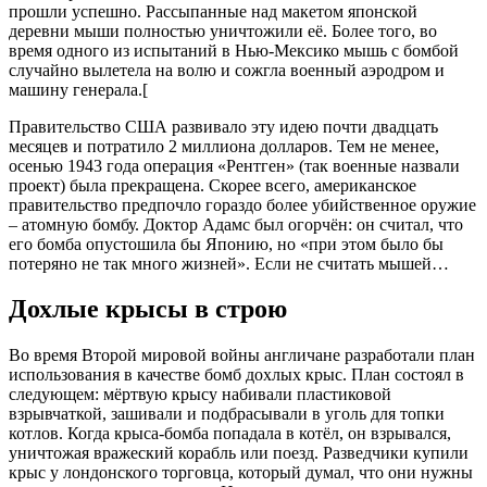
прошли успешно. Рассыпанные над макетом японской
деревни мыши полностью уничтожили её. Более того, во
время одного из испытаний в Нью-Мексико мышь с бомбой
случайно вылетела на волю и сожгла военный аэродром и
машину генерала.[
Правительство США развивало эту идею почти двадцать
месяцев и потратило 2 миллиона долларов. Тем не менее,
осенью 1943 года операция «Рентген» (так военные назвали
проект) была прекращена. Скорее всего, американское
правительство предпочло гораздо более убийственное оружие
– атомную бомбу. Доктор Адамс был огорчён: он считал, что
его бомба опустошила бы Японию, но «при этом было бы
потеряно не так много жизней». Если не считать мышей…
Дохлые крысы в строю
Во время Второй мировой войны англичане разработали план
использования в качестве бомб дохлых крыс. План состоял в
следующем: мёртвую крысу набивали пластиковой
взрывчаткой, зашивали и подбрасывали в уголь для топки
котлов. Когда крыса-бомба попадала в котёл, он взрывался,
уничтожая вражеский корабль или поезд. Разведчики купили
крыс у лондонского торговца, который думал, что они нужны