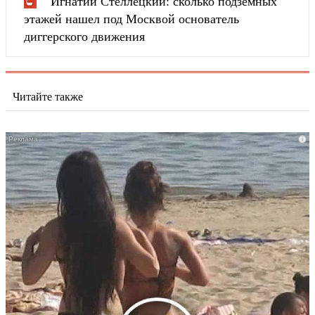
Игнатий Стеллецкий: сколько подземных
этажей нашел под Москвой основатель
диггерского движения
Читайте также
i