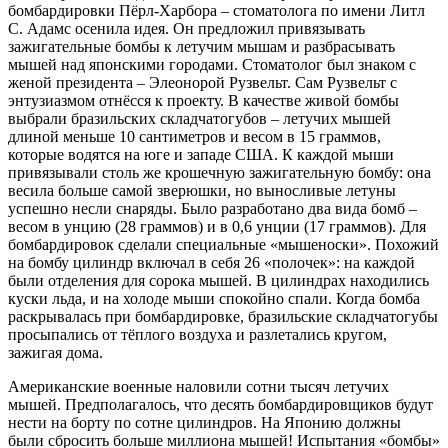
бомбардировки Пёрл-Харбора – стоматолога по имени Литл
С. Адамс осенила идея. Он предложил привязывать
зажигательные бомбы к летучим мышам и разбрасывать
мышей над японскими городами. Стоматолог был знаком с
женой президента – Элеонорой Рузвельт. Сам Рузвельт с
энтузиазмом отнёсся к проекту. В качестве живой бомбы
выбрали бразильских складчатогубов – летучих мышей
длиной меньше 10 сантиметров и весом в 15 граммов,
которые водятся на юге и западе США. К каждой мыши
привязывали столь же крошечную зажигательную бомбу: она
весила больше самой зверюшки, но выносливые летуны
успешно несли снаряды. Было разработано два вида бомб –
весом в унцию (28 граммов) и в 0,6 унции (17 граммов). Для
бомбардировок сделали специальные «мышеноски». Похожий
на бомбу цилиндр включал в себя 26 «полочек»: на каждой
были отделения для сорока мышей. В цилиндрах находились
куски льда, и на холоде мыши спокойно спали. Когда бомба
раскрывалась при бомбардировке, бразильские складчатогубы
просыпались от тёплого воздуха и разлетались кругом,
зажигая дома.
Американские военные наловили сотни тысяч летучих
мышей. Предполагалось, что десять бомбардировщиков будут
нести на борту по сотне цилиндров. На Японию должны
были сбросить больше миллиона мышей! Испытания «бомбы»