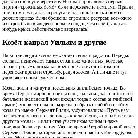
для опытов в университете. Но план провалился: первая
партия «крысиных бомб» была перехвачена немцами. Правда,
при этом немцы так перепугались, что на поиски бомб в
дохлых крысах были брошены огромные ресурсы; возможно,
из строя было выведено больше солдат, чем если бы какая-
нибудь крыса действительно взорвалась!
Козёл-капрал Уильям и другие
На войне людям всегда не хватает тепла и радости. Нередко
солдаты приручают самых странных животных, которые
играют роль «талисмана» военной части: они спокойно
переносят крики и стрельбу, радуя хозяев. Англичане и тут
удивляют своим чудачеством.
Козлы жили и живут в нескольких английских полках. Во
время Первой мировой войны солдаты канадского пехотного
батальона (канадский полк входил тогда в состав английской
армии), узнав, что им не разрешают брать с собой на войну
козла по имени Сержант Билли, взбунтовались: «Пусть нам
назначат другого полковника, - кричали они, - но нам не надо
другого козла!». Билли стал участником войны и даже
получил боевые ранения. Уже во время Второй мировой козёл
Сержант Льюис, который жил в лётной части в Илфорде, был
погребён с воинскими почестями.