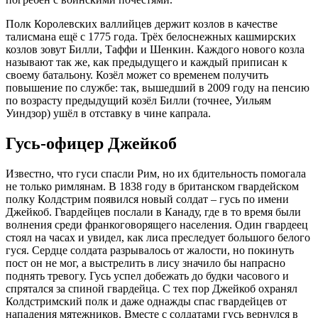
Полк Королевских валлийцев держит козлов в качестве
талисмана ещё с 1775 года. Трёх белоснежных кашмирских
козлов зовут Билли, Таффи и Шенкин. Каждого нового козла
называют так же, как предыдущего и каждый приписан к
своему батальону. Козёл может со временем получить
повышение по службе: так, вышедший в 2009 году на пенсию
по возрасту предыдущий козёл Билли (точнее, Уильям
Уиндзор) ушёл в отставку в чине капрала.
Гусь-офицер Джейкоб
Известно, что гуси спасли Рим, но их бдительность помогала
не только римлянам. В 1838 году в британском гвардейском
полку Колдстрим появился новый солдат – гусь по имени
Джейкоб. Гвардейцев послали в Канаду, где в то время были
волнения среди франкоговорящего населения. Один гвардеец
стоял на часах и увидел, как лиса преследует большого белого
гуся. Сердце солдата разрывалось от жалости, но покинуть
пост он не мог, а выстрелить в лису значило бы напрасно
поднять тревогу. Гусь успел добежать до будки часового и
спрятался за спиной гвардейца. С тех пор Джейкоб охранял
Колдстримский полк и даже однажды спас гвардейцев от
нападения мятежников. Вместе с солдатами гусь вернулся в