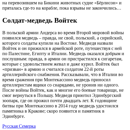
на перевозившем на Бикини животных судне «Бёрлисон» и
пряталась где-то на корабле, пока взрывы не закончились…
Солдат-медведь Войтек
В польской армии Андерса во время Второй мировой войны
появился медведь – правда, не свой, польский, а сирийский,
которого солдаты купили на Востоке. Медведя назвали
Войтек и он прижился в армейской роте, путешествуя с ней
по Палестине, Египту и Италии. Медведь оказался добрым и
послушным: правда, в армии он пристрастился к сигаретам,
которые с удовольствием жевал и даже курил. Войтек был
«призван» в армию и считался солдатом 22-й роты
артиллерийского снабжения. Рассказывали, что в Италии во
время сражения при Монтекассино медведь приносил
артиллеристам ящики со снарядами, не уронив ни одного.
После войны Войтек, как и многие его боевые товарищи, не
смог вернуться в Польшу. Медведя приютил Эдинбургский
зоопарк, где он прожил почти двадцать лет. К годовщине
битвы при Монтекассино в 2014 году медведь удостоился
памятника в Кракове; скоро появится и памятник в
Эдинбурге.
Русская Семерка