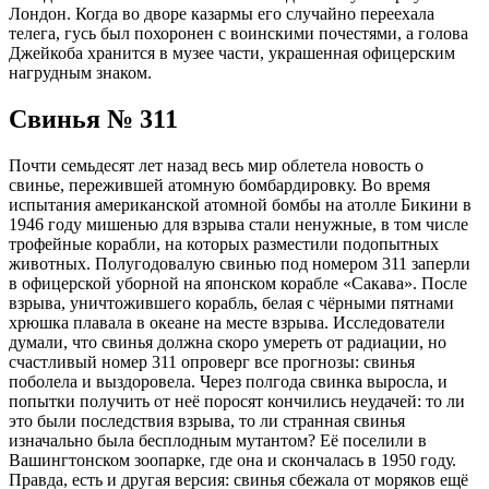
Лондон. Когда во дворе казармы его случайно переехала
телега, гусь был похоронен с воинскими почестями, а голова
Джейкоба хранится в музее части, украшенная офицерским
нагрудным знаком.
Свинья № 311
Почти семьдесят лет назад весь мир облетела новость о
свинье, пережившей атомную бомбардировку. Во время
испытания американской атомной бомбы на атолле Бикини в
1946 году мишенью для взрыва стали ненужные, в том числе
трофейные корабли, на которых разместили подопытных
животных. Полугодовалую свинью под номером 311 заперли
в офицерской уборной на японском корабле «Сакава». После
взрыва, уничтожившего корабль, белая с чёрными пятнами
хрюшка плавала в океане на месте взрыва. Исследователи
думали, что свинья должна скоро умереть от радиации, но
счастливый номер 311 опроверг все прогнозы: свинья
поболела и выздоровела. Через полгода свинка выросла, и
попытки получить от неё поросят кончились неудачей: то ли
это были последствия взрыва, то ли странная свинья
изначально была бесплодным мутантом? Её поселили в
Вашингтонском зоопарке, где она и скончалась в 1950 году.
Правда, есть и другая версия: свинья сбежала от моряков ещё