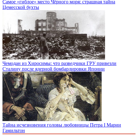
Самое «гиблое» место Чёрного моря: страшная тайна
Цемесской бухты
Чемодан из Хиросимы: что разведчики ГРУ привезли
Сталину после ядерной бомбардировки Японии
Тайна исчезновения головы любовницы Петра I Марии
Гамильтон