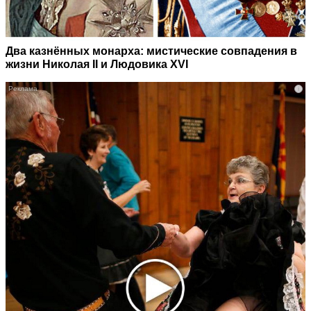
Два казнённых монарха: мистические совпадения в
жизни Николая II и Людовика XVI
i