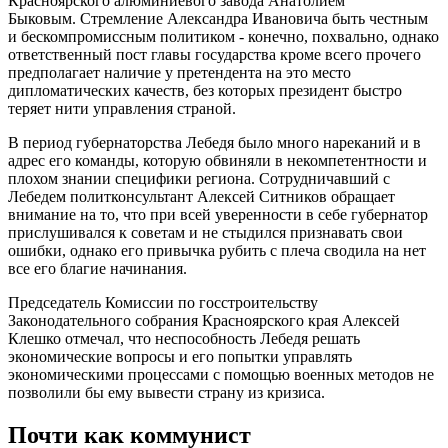
Красноярского алюминиевого завода Анатолием
Быковым. Стремление Александра Ивановича быть честным
и бескомпромиссным политиком - конечно, похвально, однако
ответственный пост главы государства кроме всего прочего
предполагает наличие у претендента на это место
дипломатических качеств, без которых президент быстро
теряет нити управления страной.
В период губернаторства Лебедя было много нареканий и в
адрес его команды, которую обвиняли в некомпетентности и
плохом знании специфики региона. Сотрудничавший с
Лебедем политконсультант Алексей Ситников обращает
внимание на то, что при всей уверенности в себе губернатор
прислушивался к советам и не стыдился признавать свои
ошибки, однако его привычка рубить с плеча сводила на нет
все его благие начинания.
Председатель Комиссии по госстроительству
Законодательного собрания Красноярского края Алексей
Клешко отмечал, что неспособность Лебедя решать
экономические вопросы и его попытки управлять
экономическими процессами с помощью военных методов не
позволили бы ему вывести страну из кризиса.
Почти как коммунист