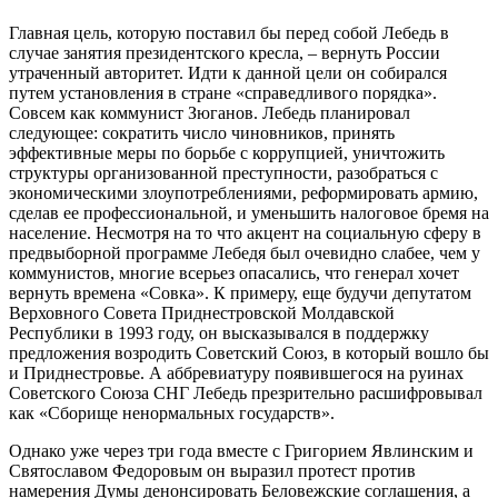
Главная цель, которую поставил бы перед собой Лебедь в
случае занятия президентского кресла, – вернуть России
утраченный авторитет. Идти к данной цели он собирался
путем установления в стране «справедливого порядка».
Совсем как коммунист Зюганов. Лебедь планировал
следующее: сократить число чиновников, принять
эффективные меры по борьбе с коррупцией, уничтожить
структуры организованной преступности, разобраться с
экономическими злоупотреблениями, реформировать армию,
сделав ее профессиональной, и уменьшить налоговое бремя на
население. Несмотря на то что акцент на социальную сферу в
предвыборной программе Лебедя был очевидно слабее, чем у
коммунистов, многие всерьез опасались, что генерал хочет
вернуть времена «Совка». К примеру, еще будучи депутатом
Верховного Совета Приднестровской Молдавской
Республики в 1993 году, он высказывался в поддержку
предложения возродить Советский Союз, в который вошло бы
и Приднестровье. А аббревиатуру появившегося на руинах
Советского Союза СНГ Лебедь презрительно расшифровывал
как «Сборище ненормальных государств».
Однако уже через три года вместе с Григорием Явлинским и
Святославом Федоровым он выразил протест против
намерения Думы денонсировать Беловежские соглашения, а