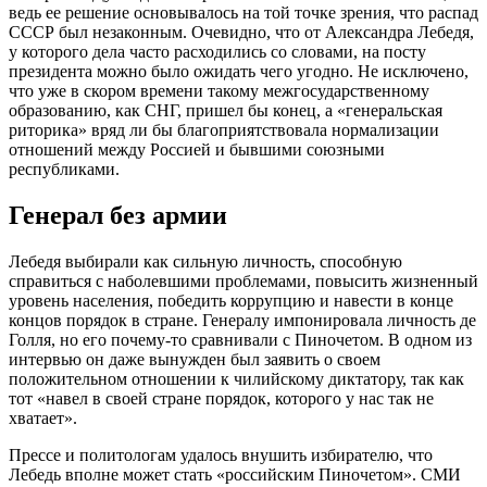
ведь ее решение основывалось на той точке зрения, что распад
СССР был незаконным. Очевидно, что от Александра Лебедя,
у которого дела часто расходились со словами, на посту
президента можно было ожидать чего угодно. Не исключено,
что уже в скором времени такому межгосударственному
образованию, как СНГ, пришел бы конец, а «генеральская
риторика» вряд ли бы благоприятствовала нормализации
отношений между Россией и бывшими союзными
республиками.
Генерал без армии
Лебедя выбирали как сильную личность, способную
справиться с наболевшими проблемами, повысить жизненный
уровень населения, победить коррупцию и навести в конце
концов порядок в стране. Генералу импонировала личность де
Голля, но его почему-то сравнивали с Пиночетом. В одном из
интервью он даже вынужден был заявить о своем
положительном отношении к чилийскому диктатору, так как
тот «навел в своей стране порядок, которого у нас так не
хватает».
Прессе и политологам удалось внушить избирателю, что
Лебедь вполне может стать «российским Пиночетом». СМИ