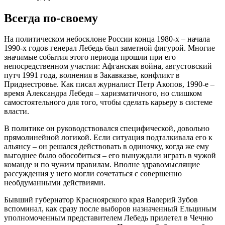
Всегда по-своему
На политическом небосклоне России конца 1980-х – начала
1990-х годов генерал Лебедь был заметной фигурой. Многие
значимые события этого периода прошли при его
непосредственном участии: Афганская война, августовский
путч 1991 года, волнения в Закавказье, конфликт в
Приднестровье. Как писал журналист Петр Акопов, 1990-е –
время Александра Лебедя – харизматичного, но слишком
самостоятельного для того, чтобы сделать карьеру в системе
власти.
В политике он руководствовался специфической, довольно
прямолинейной логикой. Если ситуация подталкивала его к
альянсу – он решался действовать в одиночку, когда же ему
выгоднее было обособиться – его вынуждали играть в чужой
команде и по чужим правилам. Вполне здравомыслящие
рассуждения у него могли сочетаться с совершенно
необдуманными действиями.
Бывший губернатор Красноярского края Валерий Зубов
вспоминал, как сразу после выборов назначенный Ельциным
уполномоченным представителем Лебедь прилетел в Чечню