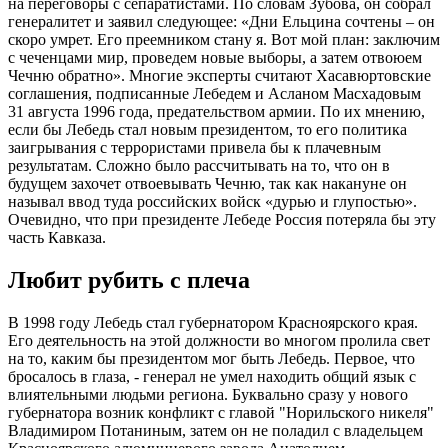
на переговоры с сепаратистами. По словам Зубова, он собрал
генералитет и заявил следующее: «Дни Ельцина сочтены – он
скоро умрет. Его преемником стану я. Вот мой план: заключим
с чеченцами мир, проведем новые выборы, а затем отвоюем
Чечню обратно». Многие эксперты считают Хасавюртовские
соглашения, подписанные Лебедем и Асланом Масхадовым
31 августа 1996 года, предательством армии. По их мнению,
если бы Лебедь стал новым президентом, то его политика
заигрывания с террористами привела бы к плачевным
результатам. Сложно было рассчитывать на то, что он в
будущем захочет отвоевывать Чечню, так как накануне он
называл ввод туда российских войск «дурью и глупостью».
Очевидно, что при президенте Лебеде Россия потеряла бы эту
часть Кавказа.
Любит рубить с плеча
В 1998 году Лебедь стал губернатором Красноярского края.
Его деятельность на этой должности во многом пролила свет
на то, каким бы президентом мог быть Лебедь. Первое, что
бросалось в глаза, - генерал не умел находить общий язык с
влиятельными людьми региона. Буквально сразу у нового
губернатора возник конфликт с главой "Норильского никеля"
Владимиром Потаниным, затем он не поладил с владельцем