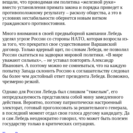
вещали, что проводимая им политика «железной руки»
вместо установления примата закона и порядка приведет к
противоположному результату – расколу общества, а это в
условиях нестабильности обернется новым витком
гражданского противостояния.
Много внимания в своей предвыборной кампании Лебедь
уделял угрозе России со стороны НАТО, которая возросла из-
за того, что прекратил свое существование Варшавский
договор. Только ядерный щит, по словам Лебедя, не позволил
России скатиться на задворки мировой политики. «В мире
уважают сильных», – не уставал повторять Александр
Иванович. А поэтому можно не сомневаться, что на каждую
попытку Запада склонить Россию к соглашательству следовал
бы более чем достойный ответ президента Лебедя. Возможно,
чрезмерно резкий.
Однако для России Лебедь был слишком "тяжелым", его
непредсказуемость представляла собой мину замедленного
действия. Вероятно, поэтому патриотически настроенный
электорат, готовый проголосовать за решительного генерала,
в последний момент отдал свои голоса другому кандидату. Да
и сам Лебедь неоднократно говорил, что может быть полезен
государству только в критических ситуациях.