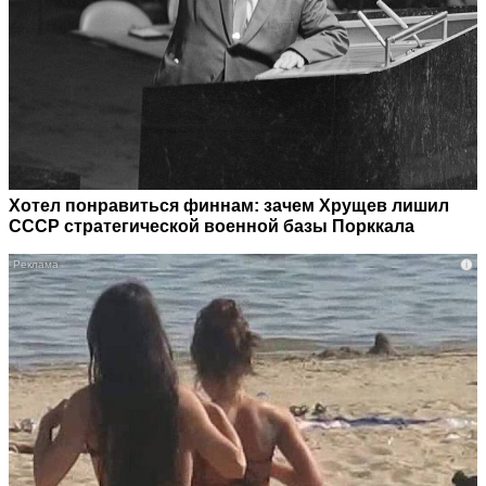
Хотел понравиться финнам: зачем Хрущев лишил
СССР стратегической военной базы Порккала
i