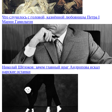
Что случилось с головой, казнённой любовницы Петра I
Марии Гамильтон
Николай Щёлоков: зачем главный враг Андропова искал
царские останки