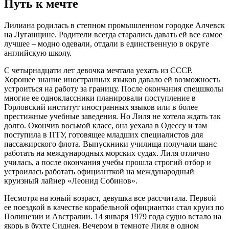
Путь к мечте
Лилиана родилась в степном промышленном городке Алчевск
на Луганщине. Родители всегда старались давать ей все самое
лучшее – модно одевали, отдали в единственную в округе
английскую школу.
С четырнадцати лет девочка мечтала уехать из СССР.
Хорошее знание иностранных языков давало ей возможность
устроиться на работу за границу. После окончания спецшколы
многие ее одноклассники планировали поступление в
Горловский институт иностранных языков или в более
престижные учебные заведения. Но Лиля не хотела ждать так
долго. Окончив восьмой класс, она уехала в Одессу и там
поступила в ПТУ, готовящее младших специалистов для
пассажирского флота. Выпускники училища получали шанс
работать на международных морских судах. Лиля отлично
училась, а после окончания учебы прошла строгий отбор и
устроилась работать официанткой на международный
круизный лайнер «Леонид Собинов».
Несмотря на юный возраст, девушка все рассчитала. Первой
ее поездкой в качестве корабельной официантки стал круиз по
Полинезии и Австралии. 14 января 1979 года судно встало на
якорь в бухте Сиднея. Вечером в темноте Лиля в одном