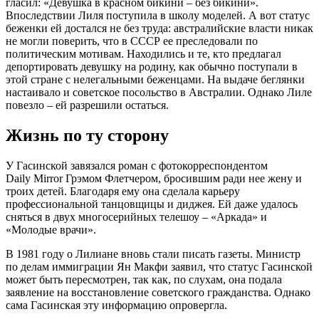
гласил: «Девушка в красном бикини – без бикини».
Впоследствии Лиля поступила в школу моделей. А вот статус
беженки ей достался не без труда: австралийские власти никак
не могли поверить, что в СССР ее преследовали по
политическим мотивам. Находились и те, кто предлагал
депортировать девушку на родину, как обычно поступали в
этой стране с нелегальными беженцами. На выдаче беглянки
настаивало и советское посольство в Австралии. Однако Лиле
повезло – ей разрешили остаться.
Жизнь по ту сторону
У Гасинской завязался роман с фотокорреспондентом
Daily Mirror Грэмом Флетчером, бросившим ради нее жену и
троих детей. Благодаря ему она сделала карьеру
профессиональной танцовщицы и диджея. Ей даже удалось
сняться в двух многосерийных телешоу – «Аркада» и
«Молодые врачи».
В 1981 году о Лилиане вновь стали писать газеты. Министр
по делам иммиграции Ян Макфи заявил, что статус Гасинской
может быть пересмотрен, так как, по слухам, она подала
заявление на восстановление советского гражданства. Однако
сама Гасинская эту информацию опровергла.