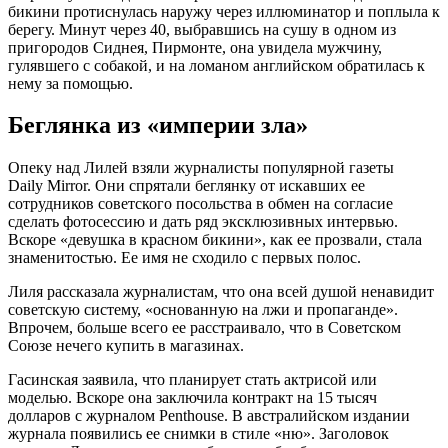
бикини протиснулась наружу через иллюминатор и поплыла к
берегу. Минут через 40, выбравшись на сушу в одном из
пригородов Сиднея, Пирмонте, она увидела мужчину,
гулявшего с собакой, и на ломаном английском обратилась к
нему за помощью.
Беглянка из «империи зла»
Опеку над Лилей взяли журналисты популярной газеты
Daily Mirror. Они спрятали беглянку от искавших ее
сотрудников советского посольства в обмен на согласие
сделать фотосессию и дать ряд эксклюзивных интервью.
Вскоре «девушка в красном бикини», как ее прозвали, стала
знаменитостью. Ее имя не сходило с первых полос.
Лиля рассказала журналистам, что она всей душой ненавидит
советскую систему, «основанную на лжи и пропаганде».
Впрочем, больше всего ее расстраивало, что в Советском
Союзе нечего купить в магазинах.
Гасинская заявила, что планирует стать актрисой или
моделью. Вскоре она заключила контракт на 15 тысяч
долларов с журналом Penthouse. В австралийском издании
журнала появились ее снимки в стиле «ню». Заголовок