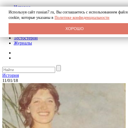
История
Биография
Используя сайт russian7.ru, Вы соглашаетесь с использованием файл
Криминал
cookie, которые указаны в
Политике конфиденциальности
Реклама на сайте
О сайте
ХОРОШО
Рекомендательные статьи
Тестостерон
Журналы
История
11/01/18