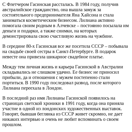
С Флетчером Гасинская рассталась. В 1984 году, получив
австралийское гражданство, она вышла замуж за
состоятельного предпринимателя Яна Хайсона и стала
заниматься косметическим бизнесом. Лилиана активно
помогала своим родным в Алчевске – постоянно посылала им
деньги и подарки, а также снимки, на которых
демонстрировала свою счастливую жизнь на чужбине.
В середине 80-х Гасинская все же посетила СССР – побывала
на свадьбе своей сестры в Санкт-Петербурге. В подарок
невесте она привезла шикарное свадебное платье.
Между тем личная жизнь и карьера Гасинской в Австралии
складывались не слишком удачно. Ее бизнес не приносил
прибыли, да и отношения с мужем постепенно стали
портиться. В 1990 году последовал развод, после которого
Лилиана переехала в Лондон.
В последний раз имя Лилианы Гасинской появилось на
страницах светской хроники в 1991 году, когда она приняла
участие в одной из лондонских художественных выставок.
Говорят, бывшая беглянка из СССР живет скромно, не дает
никаких интервью и очень не любит вспоминать о своем
прошлом.