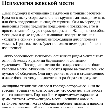
Психология женской мести
Дамы подходят к отмщению с выдумкой и тонким расчетом.
Едва ли в пылу ссоры жена станет крушить антикварные вазы
или бить подаренные на свадьбу сервизы. Она выберет для
нанесения травм предметы подешевле и потяжелее, а то и
просто затаит обиду до поры, до времени. Женщина способна
месяцами и даже годами вынашивать коварные планы и
«ударить в спину» в самых неподходящий для оппонента
момент. При этом месть будет не только неожиданной, но и
изощренной.
Такую особенность психологи объясняют рядом ментальных
отличий между хрупкими барышнями и сильными
мужчинами. Последние именно благодаря своей силе более
уверены в себе. Мужчины не боятся прямо высказать все, что
думают об обидчике. Они внутренне готовы в столкновению
и даже бою, поэтому предпочитают разбираться сразу же.
Женщины физически слабее и гораздо осторожнее. Они не
готовы «воевать» открыто, потому что осознают уязвимость
своего положения. Гораздо более приемлемым вариантом
дамы считают «отложенную» месть. Женщина обычно
выбирает момент, когда обидчик наиболее уязвим, и наносит
ему сокрушительный в моральном, материальном и