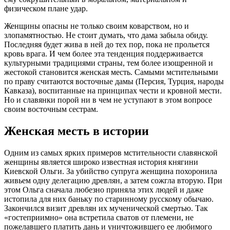
физическом плане удар.
Женщины опасны не только своим коварством, но и
злопамятностью. Не стоит думать, что дама забыла обиду.
Последняя будет жива в ней до тех пор, пока не прольется
кровь врага. И чем более эта тенденция поддерживается
культурными традициями страны, тем более изощренной и
жестокой становится женская месть. Самыми мстительными
по праву считаются восточные дамы (Персия, Турция, народы
Кавказа), воспитанные на принципах чести и кровной мести.
Но и славянки порой ни в чем не уступают в этом вопросе
своим восточным сестрам.
Женская месть в истории
Одним из самых ярких примеров мстительности славянской
женщины является широко известная история княгини
Киевской Ольги. За убийство супруга женщина похоронила
живьем одну делегацию древлян, а затем сожгла вторую. При
этом Ольга сначала любезно приняла этих людей и даже
истопила для них баньку по старинному русскому обычаю.
Закончился визит древлян их мученической смертью. Так
«гостеприимно» она встретила сватов от племени, не
пожелавшего платить дань и уничтожившего ее любимого