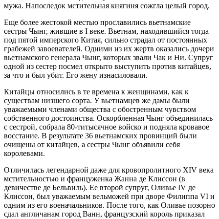
мужа. Напоследок мстительная княгиня сожгла целый город.
Еще более жестокой местью прославились вьетнамские
сестры Чынг, жившие в I веке. Вьетнам, находившийся тогда
под пятой имперского Китая, сильно страдал от постоянных
грабежей завоевателей. Одними из их жертв оказались дочери
вьетнамского генерала Чынг, которых звали Чак и Ни. Супруг
одной из сестер посмел открыто выступить против китайцев,
за что и был убит. Его жену изнасиловали.
Китайцы относились в те времена к женщинами, как к
существам низшего сорта. У вьетнамцев же дамы были
уважаемыми членами общества с обостренным чувством
собственного достоинства. Оскорбленная Чынг объединилась
с сестрой, собрала 80-титысячное войско и подняла кровавое
восстание. В результате 36 вьетнамских провинций были
очищены от китайцев, а сестры Чынг объявили себя
королевами.
Отличилась легендарной даже для кровопролитного XIV века
мстительностью и француженка Жанна де Клиссон (в
девичестве де Бельвиль). Ее второй супруг, Оливье IV де
Клиссон, был уважаемым вельможей при дворе Филиппа VI и
одним из его военачальников. После того, как Оливье позорно
сдал англичанам город Ванн, французский король приказал