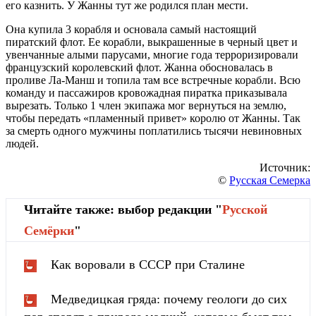
его казнить. У Жанны тут же родился план мести.
Она купила 3 корабля и основала самый настоящий
пиратский флот. Ее корабли, выкрашенные в черный цвет и
увенчанные алыми парусами, многие года терроризировали
французский королевский флот. Жанна обосновалась в
проливе Ла-Манш и топила там все встречные корабли. Всю
команду и пассажиров кровожадная пиратка приказывала
вырезать. Только 1 член экипажа мог вернуться на землю,
чтобы передать «пламенный привет» королю от Жанны. Так
за смерть одного мужчины поплатились тысячи невиновных
людей.
Источник:
©
Русская Семерка
Читайте также: выбор редакции "
Русской
Cемёрки
"
Как воровали в СССР при Сталине
Медведицкая гряда: почему геологи до сих