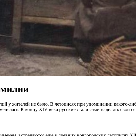
амилии
илий у жителей не было. В летописях при упоминании какого-либ
 менялась. К концу XIV века русские стали сами наделять свои 
 именем, встречаются ещё в древних новгородских летописях XII