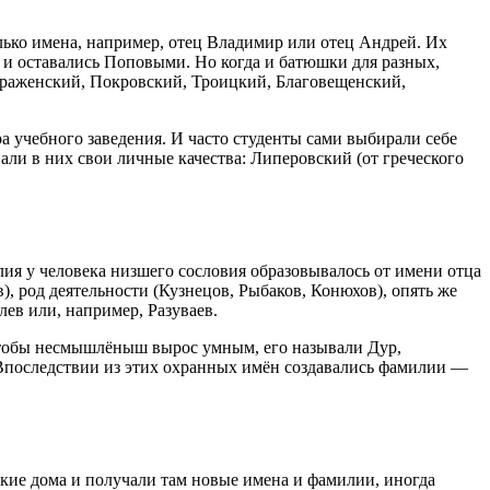
лько имена, например, отец Владимир или отец Андрей. Их
к и оставались Поповыми. Но когда и батюшки для разных,
ображенский, Покровский, Троицкий, Благовещенский,
а учебного заведения. И часто студенты сами выбирали себе
ли в них свои личные качества: Липеровский (от греческого
ия у человека низшего сословия образовывалось от имени отца
, род деятельности (Кузнецов, Рыбаков, Конюхов), опять же
лев или, например, Разуваев.
 чтобы несмышлёныш вырос умным, его называли Дур,
 Впоследствии из этих охранных имён создавались фамилии —
ские дома и получали там новые имена и фамилии, иногда