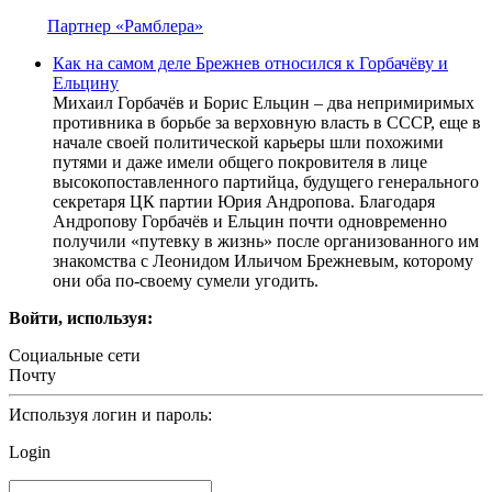
Партнер «Рамблера»
Как на самом деле Брежнев относился к Горбачёву и
Ельцину
Михаил Горбачёв и Борис Ельцин – два непримиримых
противника в борьбе за верховную власть в СССР, еще в
начале своей политической карьеры шли похожими
путями и даже имели общего покровителя в лице
высокопоставленного партийца, будущего генерального
секретаря ЦК партии Юрия Андропова. Благодаря
Андропову Горбачёв и Ельцин почти одновременно
получили «путевку в жизнь» после организованного им
знакомства с Леонидом Ильичом Брежневым, которому
они оба по-своему сумели угодить.
Войти, используя:
Социальные сети
Почту
Используя логин и пароль:
Login