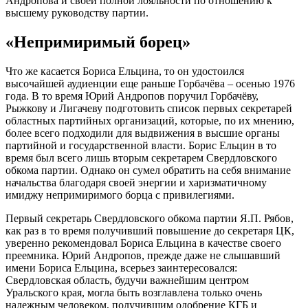
Андропова и своей полной лояльности по отношению к
высшему руководству партии.
«Непримиримый борец»
Что же касается Бориса Ельцина, то он удостоился
высочайшей аудиенции еще раньше Горбачёва – осенью 1976
года. В то время Юрий Андропов поручил Горбачёву,
Рыжкову и Лигачеву подготовить список первых секретарей
областных партийных организаций, которые, по их мнению,
более всего подходили для выдвижения в высшие органы
партийной и государственной власти. Борис Ельцин в то
время был всего лишь вторым секретарем Свердловского
обкома партии. Однако он сумел обратить на себя внимание
начальства благодаря своей энергии и харизматичному
имиджу непримиримого борца с привилегиями.
Первый секретарь Свердловского обкома партии Я.П. Рябов,
как раз в то время получивший повышение до секретаря ЦК,
уверенно рекомендовал Бориса Ельцина в качестве своего
преемника. Юрий Андропов, прежде даже не слышавший
имени Бориса Ельцина, всерьез заинтересовался:
Свердловская область, будучи важнейшим центром
Уральского края, могла быть возглавлена только очень
надежным человеком, получившим одобрение КГБ и