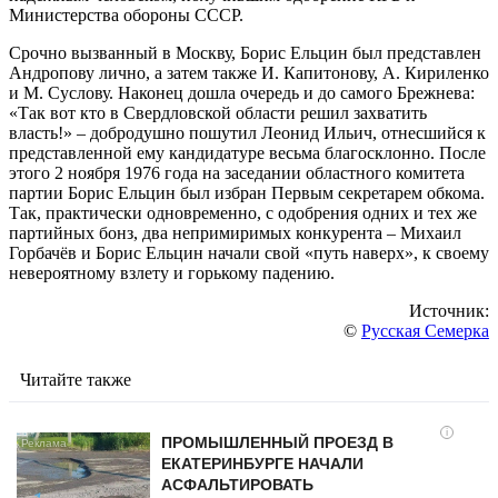
Министерства обороны СССР.
Срочно вызванный в Москву, Борис Ельцин был представлен
Андропову лично, а затем также И. Капитонову, А. Кириленко
и М. Суслову. Наконец дошла очередь и до самого Брежнева:
«Так вот кто в Свердловской области решил захватить
власть!» – добродушно пошутил Леонид Ильич, отнесшийся к
представленной ему кандидатуре весьма благосклонно. После
этого 2 ноября 1976 года на заседании областного комитета
партии Борис Ельцин был избран Первым секретарем обкома.
Так, практически одновременно, с одобрения одних и тех же
партийных бонз, два непримиримых конкурента – Михаил
Горбачёв и Борис Ельцин начали свой «путь наверх», к своему
невероятному взлету и горькому падению.
Источник:
©
Русская Семерка
Читайте также
i
ПРОМЫШЛЕННЫЙ ПРОЕЗД В
ЕКАТЕРИНБУРГЕ НАЧАЛИ
АСФАЛЬТИРОВАТЬ