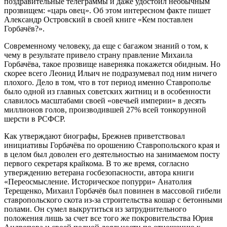
поздравительные телеграммы и даже удостоил необычным
прозвищем: «царь овец». Об этом интересном факте пишет
Александр Островский в своей книге «Кем поставлен
Горбачёв?».
Современному человеку, да еще с багажом знаний о том, к
чему в результате привело страну правление Михаила
Горбачёва, такое прозвище наверняка покажется обидным. Но
скорее всего Леонид Ильич не подразумевал под ним ничего
плохого. Дело в том, что в тот период именно Ставрополье
было одной из главных советских житниц и в особенности
славилось масштабами своей «овечьей империи» в десять
миллионов голов, производившей 27% всей тонкорунной
шерсти в РСФСР.
Как утверждают биографы, Брежнев приветствовал
инициативы Горбачёва по орошению Ставропольского края и
в целом был доволен его деятельностью на занимаемом посту
первого секретаря крайкома. В то же время, согласно
утверждению ветерана госбезопасности, автора книги
«Переосмысление. Историческое попурри» Анатолия
Терещенко, Михаил Горбачёв был повинен в массовой гибели
ставропольского скота из-за строительства кошар с бетонными
полами. Он сумел выкрутиться из затруднительного
положения лишь за счет все того же покровительства Юрия