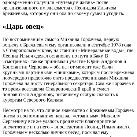
одновременно получили «путевку в жизнь» после
организованного им знакомства с Леонидом Ильичом
Брежневым, которому они оба по-своему сумели угодить.
«Царь овец»
По воспоминаниям самого Михаила Горбачёва, первую
встречу с Брежневым ему организовали в сентябре 1978 года
в Ставропольском крае, на станции «Минеральные воды», где
Леонид Ильич сделал остановку по пути в Баку. В
«смотринах» также принимали участие Юрий Андропов и
Константин Черненко – оба на тот момент уже были
крупными партийными «шишками», которым после Брежнева
поочередно предстояло стать предшественниками Михаила
Горбачёва на посту генерального секретаря. Сам же Горбачёв в
то время возглавлял Ставропольский край и сумел
понравиться Андропову, питавшему особую слабость к
курортам Северного Кавказа.
Несмотря на то, что личное знакомство с Брежневым Горбачёв
потом в воспоминаниях называл «странным», Михаилу
Сергеевичу все же удалось произвести благоприятное
впечатление и на него – впоследствии Леонид Ильич имел с
Горбачёвым несколько личных бесед, посылал ему