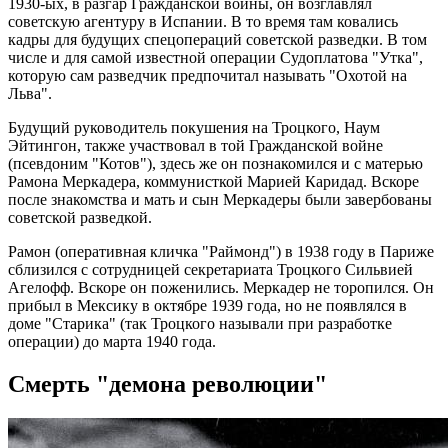
1930-ых, в разгар Гражданской войны, он возглавлял
советскую агентуру в Испании. В то время там ковались
кадры для будущих спецопераций советской разведки. В том
числе и для самой известной операции Судоплатова "Утка",
которую сам разведчик предпочитал называть "Охотой на
Льва".
Будущий руководитель покушения на Троцкого, Наум
Эйтингон, также участвовал в той Гражданской войне
(псевдоним "Котов"), здесь же он познакомился и с матерью
Рамона Меркадера, коммунисткой Марией Каридад. Вскоре
после знакомства и мать и сын Меркадеры были завербованы
советской разведкой.
Рамон (оперативная кличка "Раймонд") в 1938 году в Париже
сблизился с сотрудницей секретариата Троцкого Сильвией
Агелофф. Вскоре он поженились. Меркадер не торопился. Он
прибыл в Мексику в октябре 1939 года, но не появлялся в
доме "Старика" (так Троцкого называли при разработке
операции) до марта 1940 года.
Смерть "демона революции"