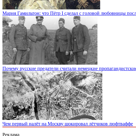
Мария Гамильтон: что Пётр I сделал с головой любовницы посл
Почему русские предатели считали немецкие пропагандистски
Чем первый налёт на Москву шокировал лётчиков люфтваффе
Реклама