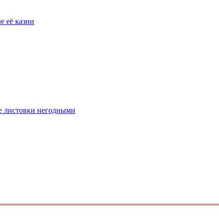
е её казни
е листовки негодными