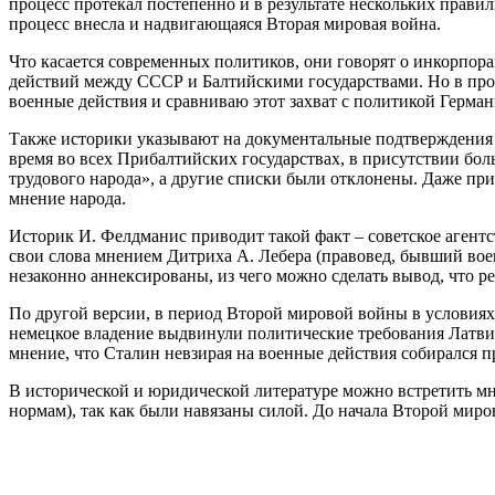
процесс протекал постепенно и в результате нескольких прав
процесс внесла и надвигающаяся Вторая мировая война.
Что касается современных политиков, они говорят о инкорпор
действий между СССР и Балтийскими государствами. Но в прот
военные действия и сравниваю этот захват с политикой Германи
Также историки указывают на документальные подтверждения 
время во всех Прибалтийских государствах, в присутствии бол
трудового народа», а другие списки были отклонены. Даже п
мнение народа.
Историк И. Фелдманис приводит такой факт – советское агентс
свои слова мнением Дитриха А. Лебера (правовед, бывший вое
незаконно аннексированы, из чего можно сделать вывод, что р
По другой версии, в период Второй мировой войны в условиях
немецкое владение выдвинули политические требования Латвии,
мнение, что Сталин невзирая на военные действия собирался 
В исторической и юридической литературе можно встретить м
нормам), так как были навязаны силой. До начала Второй мир