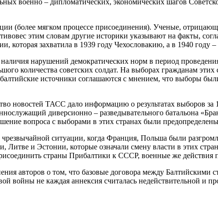
ильных военно – дипломатических, экономических шагов Советск
ации (более мягком процессе присоединения). Ученые, отрицаю
ивовес этим словам другие историки указывают на факты, согл
и, которая захватила в 1939 году Чехословакию, а в 1940 году 
наличия нарушений демократических норм в период проведения 
ьшого количества советских солдат. На выборах гражданам этих 
рибалтийские источники соглашаются с мнением, что выборы бы
тво новостей ТАСС дало информацию о результатах выборов за 12
ннослужащий диверсионно – разведывательного батальона «Бранд
ешение вопроса с выборами в этих странах были предопределены
 чрезвычайной ситуации, когда Франция, Польша были разгромл
 Литве и Эстонии, которые означали смену власти в этих стран
присоединить страны Прибалтики к СССР, военные же действия п
нения авторов о том, что базовые договора между Балтийскими
овой войны не каждая аннексия считалась недействительной и п