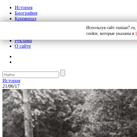
История
Биография
Криминал
СССР
Используя сайт russian7.r
Тайны
cookie, которые указаны в
Рекомендации
Реклама
О сайте
История
21/06/17