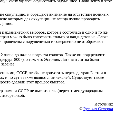
ому Союзу удалось осуществить задуманное. Свою лепту в этот
щие оккупацию, и обращают внимание на отсутствие военных
асно которым для оккупации не всегда нужно проводить
– Данию.
парламентских выборов, которые состоялась в одно и то же
стран можно было голосовать только за кандидатов из «Блока
ли проведены с нарушениями и совершенно не отображают
 часов до начала подсчета голосов. Также он подкрепляет
ерург 800»), о том, что Эстония, Латвия и Литва были
 заранее.
енными, СССР, чтобы не допустить переход стран Балтии в
ах и по сути также являются аннексией. Существует также
росто сделали этот процесс быстрее.
 странами и СССР не имеют силы (перечат международным
ротиворечивой.
Источник:
©
Русская Семерка