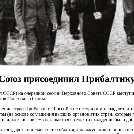
 Союз присоединил Прибалтик
ел СССР) на очередной сессии Верховного Совета СССР выступил
тав Советского Союза.
нение стран Прибалтики? Российские историки утверждают, что
том (на основе соглашения высших органов этих стран, которые
ели, хотя не совсем соглашаются с тем, что вхождение было до
 государств описывают те события, как оккупацию и аннексию 