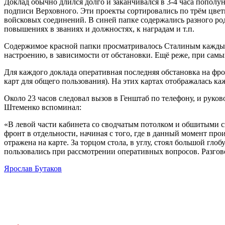
Доклад обычно длился долго и заканчивался в 3-4 часа попол
подписи Верховного. Эти проекты сортировались по трём цвет
войсковых соединений. В синей папке содержались разного род
повышениях в званиях и должностях, к наградам и т.п.
Содержимое красной папки просматривалось Сталиным каждый 
настроению, в зависимости от обстановки. Ещё реже, при самы
Для каждого доклада оперативная последняя обстановка на фро
карт для общего пользования). На этих картах отображалась ка
Около 23 часов следовал вызов в Генштаб по телефону, и рук
Штеменко вспоминал:
«В левой части кабинета со сводчатым потолком и обшитыми 
фронт в отдельности, начиная с того, где в данный момент пр
отражена на карте. За торцом стола, в углу, стоял большой гло
пользовались при рассмотрении оперативных вопросов. Разгов
Ярослав Бутаков