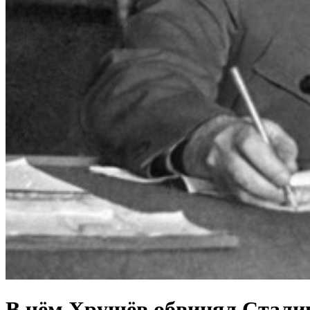
В чём Хрущёв обвинял Сталин