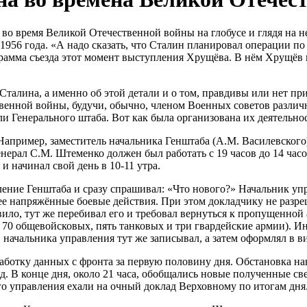
 во время Великой Отечественной войны на глобусе и глядя на 
6 года. «А надо сказать, что Сталин планировал операции по гл
грамма съезда этот момент выступления Хрущёва. В нём Хрущёв
 Сталина, а именно об этой детали и о том, правдивы или нет п
енной войны, будучи, обычно, членом Военных советов различн
и Генерального штаба. Вот как была организована их деятельнос
пример, заместитель начальника Генштаба (А.М. Василевского) 
нерал С.М. Штеменко должен был работать с 19 часов до 14 час
и начинал свой день в 10-11 утра.
ение Генштаба и сразу спрашивал: «Что нового?» Начальник упр
лее напряжённые боевые действия. При этом докладчику не разре
вило, тут же перебивал его и требовал вернуться к пропущенно
сь 70 общевойсковых, пять танковых и три гвардейские армии).
ов начальника управления тут же записывал, а затем оформлял в в
ботку данных с фронта за первую половину дня. Обстановка нан
. В конце дня, около 21 часа, обобщались новые полученные све
го управления ехали на очный доклад Верховному по итогам дня