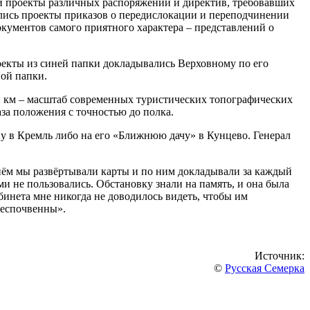
ли проекты различных распоряжений и директив, требовавших
ались проекты приказов о передислокации и переподчинении
окументов самого приятного характера – представлений о
екты из синей папки докладывались Верховному по его
ной папки.
 2 км – масштаб современных туристических топографических
аза положения с точностью до полка.
ну в Кремль либо на его «Ближнюю дачу» в Кунцево. Генерал
нём мы развёртывали карты и по ним докладывали за каждый
и не пользовались. Обстановку знали на память, и она была
кабинета мне никогда не доводилось видеть, чтобы им
беспочвенны».
Источник:
©
Русская Семерка