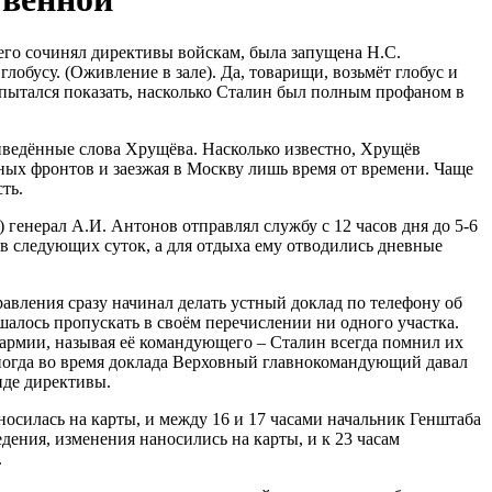
него сочинял директивы войскам, была запущена Н.С.
обусу. (Оживление в зале). Да, товарищи, возьмёт глобус и
 пытался показать, насколько Сталин был полным профаном в
риведённые слова Хрущёва. Насколько известно, Хрущёв
ых фронтов и заезжая в Москву лишь время от времени. Чаще
ть.
генерал А.И. Антонов отправлял службу с 12 часов дня до 5-6
ов следующих суток, а для отдыха ему отводились дневные
авления сразу начинал делать устный доклад по телефону об
шалось пропускать в своём перечислении ни одного участка.
й армии, называя её командующего – Сталин всегда помнил их
 Иногда во время доклада Верховный главнокомандующий давал
иде директивы.
осилась на карты, и между 16 и 17 часами начальник Генштаба
дения, изменения наносились на карты, и к 23 часам
.