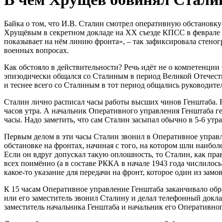
Байка о том, что И.В. Сталин смотрел оперативную обстановку
Хрущёвым в секретном докладе на ХХ съезде КПСС в феврале 195
показывает на нём линию фронта», – так зафиксировала стено
военных вопросах.
Как обстояло в действительности? Речь идёт не о компетенции
эпизодически общался со Сталиным в период Великой Отечеств
и теснее всего со Сталиным в тот период общались руководител
Сталин лично расписал часы работы высших чинов Генштаба. На
часов утра. А начальник Оперативного управления Генштаба ге
часы. Надо заметить, что сам Сталин засыпал обычно в 5-6 утра 
Первым делом в эти часы Сталин звонил в Оперативное управл
обстановке на фронтах, начиная с того, на котором шли наибо
Если он вдруг допускал такую оплошность, то Сталин, как пра
всех поимённо (а в составе РККА в начале 1943 года числило
какое-то указание для передачи на фронт, которое один из зам
К 15 часам Оперативное управление Генштаба заканчивало обра
или его заместитель звонил Сталину и делал телефонный доклад
заместитель начальника Генштаба и начальник его Оперативно