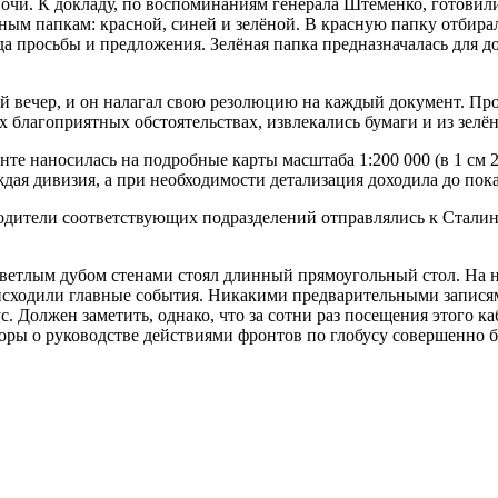
уночи. К докладу, по воспоминаниям генерала Штеменко, готови
ным папкам: красной, синей и зелёной. В красную папку отбир
а просьбы и предложения. Зелёная папка предназначалась для д
вечер, и он налагал свою резолюцию на каждый документ. Про
х благоприятных обстоятельствах, извлекались бумаги и из зелё
нте наносилась на подробные карты масштаба 1:200 000 (в 1 см
ждая дивизия, а при необходимости детализация доходила до пок
оводители соответствующих подразделений отправлялись к Стали
светлым дубом стенами стоял длинный прямоугольный стол. На 
оисходили главные события. Никакими предварительными записям
бус. Должен заметить, однако, что за сотни раз посещения этого 
оры о руководстве действиями фронтов по глобусу совершенно 