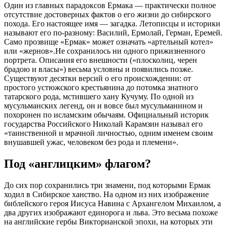
Один из главных парадоксов Ермака — практически полное
отсутствие достоверных фактов о его жизни до сибирского
похода. Его настоящее имя — загадка. Летописцы и историки
называют его по-разному: Василий, Ермолай, Герман, Еремей.
Само прозвище «Ермак» может означать «артельный котел»
или «жернов».Не сохранилось ни одного прижизненного
портрета. Описания его внешности («плосколиц, черен
брадою и власы») весьма условны и появились позже.
Существуют десятки версий о его происхождении: от
простого устюжского крестьянина до потомка знатного
татарского рода, мстившего хану Кучуму. По одной из
мусульманских легенд, он и вовсе был мусульманином и
похоронен по исламским обычаям. Официальный историк
государства Российского Николай Карамзин называл его
«таинственной и мрачной личностью, одним именем своим
внушавшей ужас, человеком без рода и племени».
Под «англицким» флагом?
До сих пор сохранились три знамени, под которыми Ермак
ходил в Сибирское ханство. На одном из них изображение
библейского героя Иисуса Навина с Архангелом Михаилом, а
два других изображают единорога и льва. Это весьма похоже
на английские гербы Викторианской эпохи, на которых эти