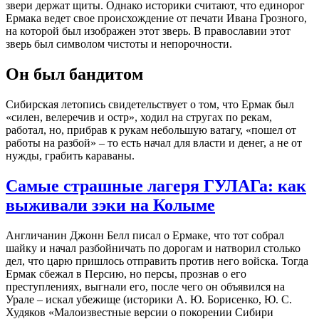
звери держат щиты. Однако историки считают, что единорог
Ермака ведет свое происхождение от печати Ивана Грозного,
на которой был изображен этот зверь. В православии этот
зверь был символом чистоты и непорочности.
Он был бандитом
Сибирская летопись свидетельствует о том, что Ермак был
«силен, велеречив и остр», ходил на стругах по рекам,
работал, но, прибрав к рукам небольшую ватагу, «пошел от
работы на разбой» – то есть начал для власти и денег, а не от
нужды, грабить караваны.
Самые страшные лагеря ГУЛАГа: как
выживали зэки на Колыме
Англичанин Джонн Белл писал о Ермаке, что тот собрал
шайку и начал разбойничать по дорогам и натворил столько
дел, что царю пришлось отправить против него войска. Тогда
Ермак сбежал в Персию, но персы, прознав о его
преступлениях, выгнали его, после чего он объявился на
Урале – искал убежище (историки А. Ю. Борисенко, Ю. С.
Худяков «Малоизвестные версии о покорении Сибири