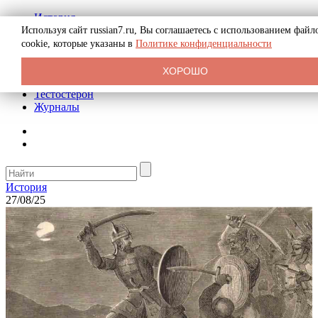
История
Биография
Используя сайт russian7.ru, Вы соглашаетесь с использованием файл
Криминал
cookie, которые указаны в
Политике конфиденциальности
Реклама на сайте
О сайте
ХОРОШО
Рекомендательные статьи
Тестостерон
Журналы
История
27/08/25