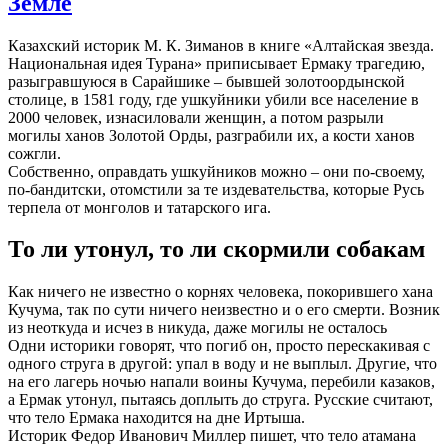
Земле
Казахский историк М. К. Зиманов в книге «Алтайская звезда.
Национальная идея Турана» приписывает Ермаку трагедию,
разыгравшуюся в Сарайшике – бывшей золотоордынской
столице, в 1581 году, где ушкуйники убили все население в
2000 человек, изнасиловали женщин, а потом разрыли
могилы ханов Золотой Орды, разграбили их, а кости ханов
сожгли.
Собственно, оправдать ушкуйников можно – они по-своему,
по-бандитски, отомстили за те издевательства, которые Русь
терпела от монголов и татарского ига.
То ли утонул, то ли скормили собакам
Как ничего не известно о корнях человека, покорившего хана
Кучума, так по сути ничего неизвестно и о его смерти. Возник
из неоткуда и исчез в никуда, даже могилы не осталось
Одни историки говорят, что погиб он, просто перескакивая с
одного струга в другой: упал в воду и не выплыл. Другие, что
на его лагерь ночью напали воины Кучума, перебили казаков,
а Ермак утонул, пытаясь доплыть до струга. Русские считают,
что тело Ермака находится на дне Иртыша.
Историк Федор Иванович Миллер пишет, что тело атамана