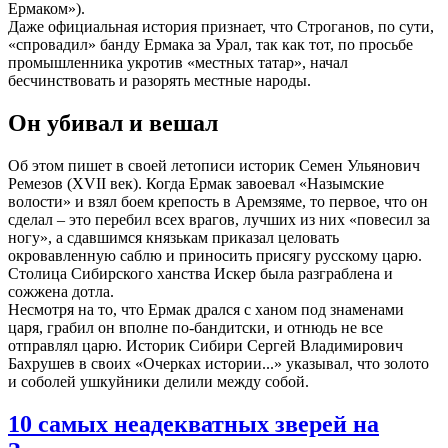
Ермаком»).
Даже официальная история признает, что Строганов, по сути,
«спровадил» банду Ермака за Урал, так как тот, по просьбе
промышленника укротив «местных татар», начал
бесчинствовать и разорять местные народы.
Он убивал и вешал
Об этом пишет в своей летописи историк Семен Ульянович
Ремезов (XVII век). Когда Ермак завоевал «Назымские
волости» и взял боем крепость в Аремзяме, то первое, что он
сделал – это перебил всех врагов, лучших из них «повесил за
ногу», а сдавшимся князькам приказал целовать
окровавленную саблю и приносить присягу русскому царю.
Столица Сибирского ханства Искер была разграблена и
сожжена дотла.
Несмотря на то, что Ермак дрался с ханом под знаменами
царя, грабил он вполне по-бандитски, и отнюдь не все
отправлял царю. Историк Сибири Сергей Владимирович
Бахрушев в своих «Очерках истории...» указывал, что золото
и соболей ушкуйники делили между собой.
10 самых неадекватных зверей на