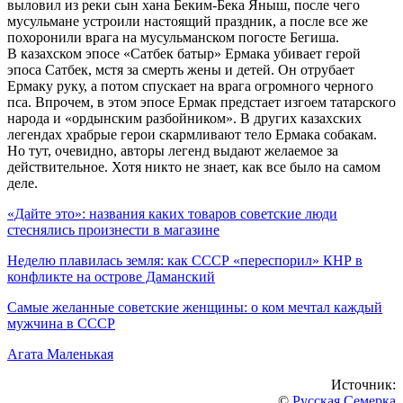
выловил из реки сын хана Беким-Бека Яныш, после чего
мусульмане устроили настоящий праздник, а после все же
похоронили врага на мусульманском погосте Бегиша.
В казахском эпосе «Сатбек батыр» Ермака убивает герой
эпоса Сатбек, мстя за смерть жены и детей. Он отрубает
Ермаку руку, а потом спускает на врага огромного черного
пса. Впрочем, в этом эпосе Ермак предстает изгоем татарского
народа и «ордынским разбойником». В других казахских
легендах храбрые герои скармливают тело Ермака собакам.
Но тут, очевидно, авторы легенд выдают желаемое за
действительное. Хотя никто не знает, как все было на самом
деле.
«Дайте это»: названия каких товаров советские люди
стеснялись произнести в магазине
Неделю плавилась земля: как СССР «переспорил» КНР в
конфликте на острове Даманский
Самые желанные советские женщины: о ком мечтал каждый
мужчина в СССР
Агата Маленькая
Источник:
©
Русская Семерка