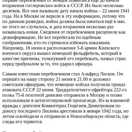
Первые перебежчики от немцев появились ещё до начала
вторжения гитлеровских войск в СССР. Их было несколько
десятков. Все они называли дату начала войны – 22 июня 1941
года. На в Москве не верили в эту информацию, потому что
по данным разведки, война должна была начаться ещё в мае,
но этого не случилось, и дата вторжения несколько раз
называлась новая. Сведения от перебежчиков расценили как
дезинформацию. Не все перебегали по идейным
соображениям, кто-то стремился избежать наказания.
Например, 18 июня в расположение 5-й армии Киевского
военного округа вышел немецкий фельдфебель, который в
качестве причины, толкнувшей его перебежать, назвал страх
перед трибуналом за то, что ударил офицера.
Самым известным перебежчиком стал Альфред Лисков. Он
перешёл на нашу сторону 21 июня в 21.00 и доложил
советским офицерам, что немецкие войска получили приказ
атаковать СССР 22 июня. Тридцатилетнего ефрейтора 222-го
полка 75-й пехотной дивизии отправили в Москву и позже
использовали в антигитлеровской пропаганде. Из-за взаимной
вражды с деятелем Коминтерна Георгием Димитровым по
доносу последнего Лискова арестовали в январе 1942 года, но
летом освободили и отправили в Новосибирскую область, где
следы его теряются.