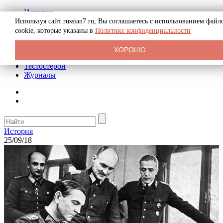
История
Биография
Используя сайт russian7.ru, Вы соглашаетесь с использованием файл
Криминал
cookie, которые указаны в
Политике конфиденциальности
Реклама на сайте
О сайте
ХОРОШО
Рекомендательные статьи
Тестостерон
Журналы
История
25/09/18