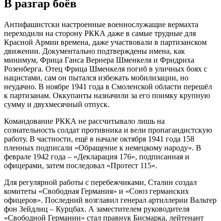
В разгар боёв
Антифашистски настроенные военнослужащие вермахта
переходили на сторону РККА даже в самые трудные для
Красной Армии времена, даже участвовали в партизанском
движении. Документально подтверждены имена, как
минимум, Фрица Ганса Вернера Шменкеля и Фридриха
Розенберга. Отец Фрица Шменкеля погиб в уличных боях с
нацистами, сам он пытался избежать мобилизации, но
неудачно. В ноябре 1941 года в Смоленской области перешёл
к партизанам. Оккупанты назначили за его поимку крупную
сумму и двухмесячный отпуск.
Командование РККА не рассчитывало лишь на
сознательность солдат противника и вели пропагандистскую
работу. В частности, ещё в начале октября 1941 года 158
пленных подписали «Обращение к немецкому народу». В
феврале 1942 года – «Декларация 176», подписанная и
офицерами, затем последовал «Протест 115».
Для регулярной работы с перебежчиками, Сталин создал
комитеты «Свободная Германия» и «Союз германских
офицеров». Последний возглавил генерал артиллерии Вальтер
фон Зейдлиц – Курцбах. А заместителем руководителя
«Свободной Германии» стал правнук Бисмарка, лейтенант