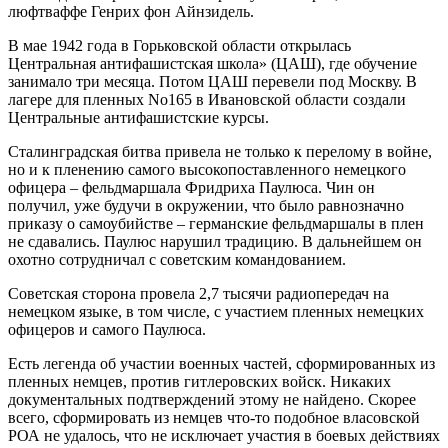
люфтваффе Генрих фон Айнзидель.
В мае 1942 года в Горьковской области открылась
Центральная антифашистская школа» (ЦАШ), где обучение
занимало три месяца. Потом ЦАШ перевели под Москву. В
лагере для пленных No165 в Ивановской области создали
Центральные антифашистские курсы.
Сталинградская битва привела не только к перелому в войне,
но и к пленению самого высокопоставленного немецкого
офицера – фельдмаршала Фридриха Паулюса. Чин он
получил, уже будучи в окружении, что было равнозначно
приказу о самоубийстве – германские фельдмаршалы в плен
не сдавались. Паулюс нарушил традицию. В дальнейшем он
охотно сотрудничал с советским командованием.
Советская сторона провела 2,7 тысячи радиопередач на
немецком языке, в том числе, с участием пленных немецких
офицеров и самого Паулюса.
Есть легенда об участии военных частей, сформированных из
пленных немцев, против гитлеровских войск. Никаких
документальных подтверждений этому не найдено. Скорее
всего, сформировать из немцев что-то подобное власовской
РОА не удалось, что не исключает участия в боевых действиях