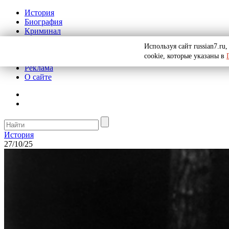
История
Биография
Криминал
СССР
Используя сайт russian7.r
Тайны
cookie, которые указаны в
Рекомендации
Реклама
О сайте
История
27/10/25