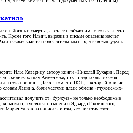
 о том, что «какие-то письма и документы у него (Ленина)
икатило
алин. Жизнь и смерть», считает необъяснимым тот факт, что
ить. Кроме того Ильич, выразив в письме опасения насчет
 Радзинскому кажется подозрительным и то, что вождь уделил
верить Илье Каверину, автору книги «Николай Бухарин. Перед
но свидетельствам Анненкова, труд представлял из себя
ли на это причины. Дело в том, что НЭП, в который многие
по словам Ленина, были частями плана обмана «глухонемых».
ассчитывал получить от «буржуев» не только необходимые
, возможно, и являлся, по мнению Эдварда Радзинского,
рти Мария Ульянова написала о том, что политическое