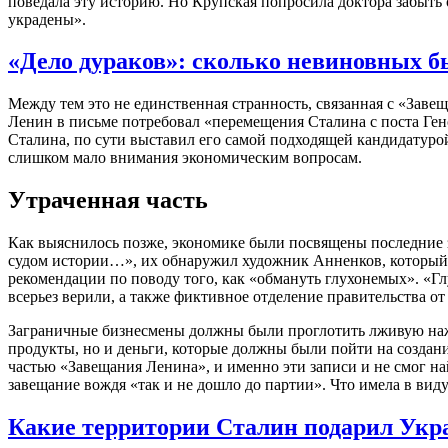
поведала эту историю. Но Крупская попросила доктора забыть об
украдены».
«Дело дураков»: сколько невиновных б
Между тем это не единственная странность, связанная с «Заве
Ленин в письме потребовал «перемещения Сталина с поста Генсе
Сталина, по сути выставил его самой подходящей кандидатурой
слишком мало внимания экономическим вопросам.
Утраченная часть
Как выяснилось позже, экономике были посвящены последние з
судом истории…», их обнаружил художник Анненков, который п
рекомендации по поводу того, как «обмануть глухонемых». «Г
всерьез верили, а также фиктивное отделение правительства о
Заграничные бизнесмены должны были проглотить лживую нажи
продукты, но и деньги, которые должны были пойти на создан
частью «Завещания Ленина», и именно эти записи и не смог на
завещание вождя «так и не дошло до партии». Что имела в виду 
Какие территории Сталин подарил Укр