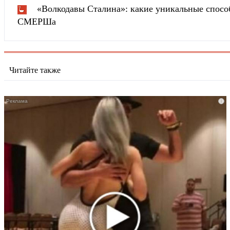
«Волкодавы Сталина»: какие уникальные спосо
СМЕРШа
Читайте также
i