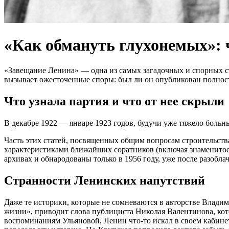
«Как обмануть глухонемых»: 
«Завещание Ленина» — одна из самых загадочных и спорных ст
вызывает ожесточенные споры: был ли он опубликован полност
Что узнала партия и что от нее скрыли
В декабре 1922 — январе 1923 годов, будучи уже тяжело боль
Часть этих статей, посвященных общим вопросам строительств
характеристиками ближайших соратников (включая знаменитое 
архивах и обнародованы только в 1956 году, уже после разобла
Странности Ленинских напутствий
Даже те историки, которые не сомневаются в авторстве Владим
жизни», приводит слова публициста Николая Валентинова, кото
воспоминаниям Ульяновой, Ленин что-то искал в своем кабинет