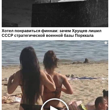
Хотел понравиться финнам: зачем Хрущев лишил
СССР стратегической военной базы Порккала
i