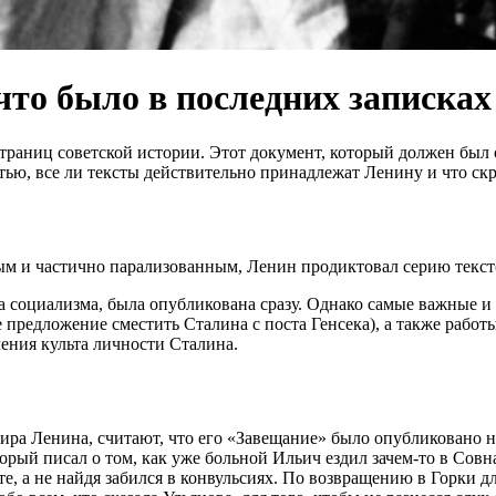
что было в последних записка
раниц советской истории. Этот документ, который должен был о
ью, все ли тексты действительно принадлежат Ленину и что скр
ным и частично парализованным, Ленин продиктовал серию текст
а социализма, была опубликована сразу. Однако самые важные 
предложение сместить Сталина с поста Генсека), а также рабо
чения культа личности Сталина.
ира Ленина, считают, что его «Завещание» было опубликовано н
рый писал о том, как уже больной Ильич ездил зачем-то в Совна
е, а не найдя забился в конвульсиях. По возвращению в Горки 