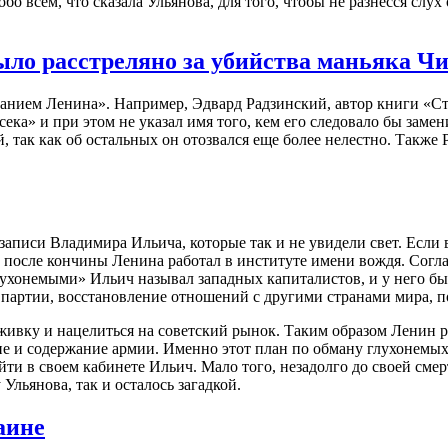
о всем, что сказала Ульянова, для того, чтобы не разнесся слух
ыло расстреляно за убийства маньяка Ч
щанием Ленина». Например, Эдвард Радзинский, автор книги «Ст
ка» и при этом не указал имя того, кем его следовало бы замен
, так как об остальных он отозвался еще более нелестно. Также
аписи Владимира Ильича, которые так и не увидели свет. Если 
осле кончины Ленина работал в институте имени вождя. Соглас
лухонемыми» Ильич называл западных капиталистов, и у него бы
т партии, восстановление отношений с другими странами мира, 
вку и нацелиться на советский рынок. Таким образом Ленин р
ие и содержание армии. Именно этот план по обману глухонемых
йти в своем кабинете Ильич. Мало того, незадолго до своей сме
Ульянова, так и осталось загадкой.
аине