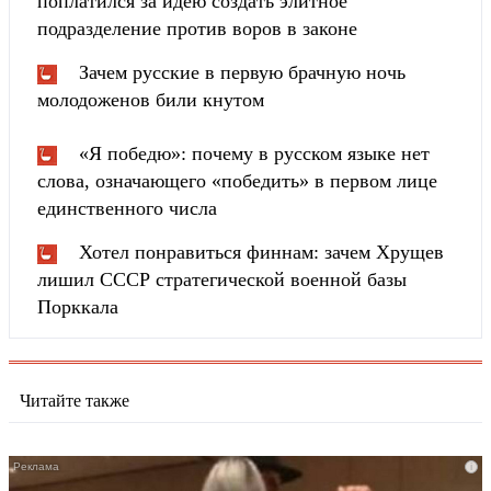
поплатился за идею создать элитное
подразделение против воров в законе
Зачем русские в первую брачную ночь
молодоженов били кнутом
«Я победю»: почему в русском языке нет
слова, означающего «победить» в первом лице
единственного числа
Хотел понравиться финнам: зачем Хрущев
лишил СССР стратегической военной базы
Порккала
Читайте также
i