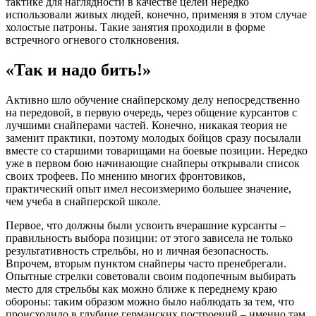
тактике для наглядности в качестве целей нередко
использовали живых людей, конечно, применяя в этом случае
холостые патроны. Такие занятия проходили в форме
встречного огневого столкновения.
«Так и надо бить!»
Активно шло обучение снайперскому делу непосредственно
на передовой, в первую очередь, через общение курсантов с
лучшими снайперами частей. Конечно, никакая теория не
заменит практики, поэтому молодых бойцов сразу посылали
вместе со старшими товарищами на боевые позиции. Нередко
уже в первом бою начинающие снайперы открывали список
своих трофеев. По мнению многих фронтовиков,
практический опыт имел несоизмеримо большее значение,
чем учеба в снайперской школе.
Первое, что должны были усвоить вчерашние курсанты –
правильность выбора позиции: от этого зависела не только
результативность стрельбы, но и личная безопасность.
Впрочем, вторым пунктом снайперы часто пренебрегали.
Опытные стрелки советовали своим подопечным выбирать
место для стрельбы как можно ближе к переднему краю
обороны: таким образом можно было наблюдать за тем, что
происходило в глубине германских построений – именно там