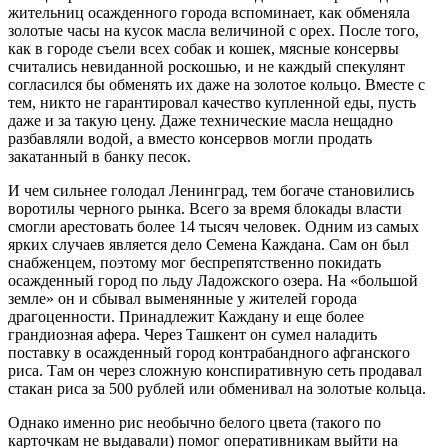
жительниц осажденного города вспоминает, как обменяла
золотые часы на кусок масла величиной с орех. После того,
как в городе съели всех собак и кошек, мясные консервы
считались невиданной роскошью, и не каждый спекулянт
согласился бы обменять их даже на золотое кольцо. Вместе с
тем, никто не гарантировал качество купленной еды, пусть
даже и за такую цену. Даже технические масла нещадно
разбавляли водой, а вместо консервов могли продать
закатанный в банку песок.
И чем сильнее голодал Ленинград, тем богаче становились
воротилы черного рынка. Всего за время блокады власти
смогли арестовать более 14 тысяч человек. Одним из самых
ярких случаев является дело Семена Каждана. Сам он был
снабженцем, поэтому мог беспрепятственно покидать
осажденный город по льду Ладожского озера. На «большой
земле» он и сбывал выменянные у жителей города
драгоценности. Принадлежит Каждану и еще более
грандиозная афера. Через Ташкент он сумел наладить
поставку в осажденный город контрабандного афганского
риса. Там он через сложную конспиративную сеть продавал
стакан риса за 500 рублей или обменивал на золотые кольца.
Однако именно рис необычно белого цвета (такого по
карточкам не выдавали) помог оперативникам выйти на