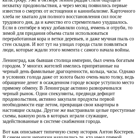
нехватку продовольствия, а через месяц появились первые
известия о смертях от истощения и каннибализме. Карточного
хлеба не хватало для полного восстановления сил после
трудового дня, да и качество его стремительно ухудшалось.
Если в сентябре в муку добавляли солод, ячмень и отруби, то
зимой для придания объема стали использоваться
переработанная кора и ветки деревьев, и даже мучная пыль со
стен складов. И вот тут на улицах города стали появляться
люди, которые ждали этого момента с самого начала войны.
Ленинград, как бывшая столица империи, был очень богатым
городом. У многих жителей имелись припрятанные на
черный день фамильные драгоценности, кольца, часы. Однако
в условиях голода даже от золота было очень мало толку, ведь
обращение денег в осажденном городе вскоре уступило место
прямому обмену. В Ленинграде активно разворачивался
черный рынок. Одни спекулянты, предвидя дефицит
продовольствия, активно закупали продукты первой
необходимости еще летом, превращая свои квартиры в
настоящие склады. Другие же выстраивали целые преступные
схемы, важную роль в которых играли служащие,
задействованные в системе снабжения города.
Вот как описывает типичную схему историк Антон Костерев.
В самом низу иерархии находились те, кто имел прямой