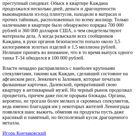
преступный синдикат. Обыск в квартире Каждана
продолжался несколько дней, деньги и драгоценности
выковыривали из-под плинтусов, находили в матрасах и
прочих тайниках, расположенных по всему жилищу. Только
наличными в квартире было обнаружено порядка 700 000
рублей и 360 000 долларов США, о чем свидетельствуют
материалы дела. А когда разыскали всех сообщников
Каждана, в руки органов безопасности попало около 3,5
килограммов золотых изделий и 1,5 миллиона рублей.
Нелишне принять во внимание, что в то время выпуск одного
танка Т-34 обходился в 100 000 рублей.
Власти нещадно расправлялись с наиболее крупными
спекулянтами, такими как Каждан, сделавший состояние на
афганском рисе, Зенкевич и Заломаев, которые печатали
фальшивые карточки, Далевский, превративший свою
квартиру в антикварный музей. Но черный рынок продолжал
процветать, причем даже после прорыва блокады. Органы,
вероятно, не трогали более мелких и скромных спекулянтов,
ведь именно благодаря им у некоторых жителей Ленинграда
появлялся шанс выжить, обменяв на продукты пусть даже
красивый и памятный, но бесполезный кусок драгоценного
металла.
Игорь Кончаковский