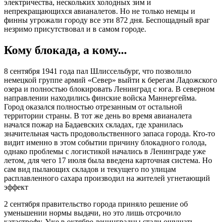
электричества, нескольких холодных зим и
непрекращающихся авианалетов. Но не только немцы и
финны угрожали городу все эти 872 дня. Беспощадный враг
незримо присутствовал и в самом городе.
Кому блокада, а кому...
8 сентября 1941 года пал Шлиссельбург, что позволило
немецкой группе армий «Север» выйти к берегам Ладожского
озера и полностью блокировать Ленинград с юга. В северном
направлении находились финские войска Маннергейма.
Город оказался полностью отрезанным от остальной
территории страны. В тот же день во время авианалета
начался пожар на Бадаевских складах, где хранилась
значительная часть продовольственного запаса города. Кто-то
видит именно в этом событии причину блокадного голода,
однако проблемы с логистикой начались в Ленинграде уже
летом, для чего 17 июля была введена карточная система. Но
сам вид пылающих складов и текущего по улицам
расплавленного сахара производил на жителей угнетающий
эффект
2 сентября правительство города приняло решение об
уменьшении нормы выдачи, но это лишь отсрочило
катастрофу. Уже в октябре ленинградцы стали ощущать