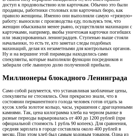
доступ к продовольствию или карточкам. Обычно это были
продавцы, работники столовых или карточных бюро, как
правило женщины. Именно они выполняли самую «грязную»
работу: выносили с производства еду, пользуясь тем, что
женщин обыскивали менее рьяно, осуществляли махинации с
карточками, например, якобы уничтожая карточки погибших
или эвакуированных ленинградцев. Ступенью выше стояли
начальники, то есть те, кто заметал следы подобных
махинаций, делая их незаметными для контрольных органов.
Ну и на вершине этой пирамиды находились сами
спекулянты, которые выполняли функции посредников и
забирали себе львиную долю полученной прибыли.
Миллионеры блокадного Ленинграда
Само собой разумеется, что устанавливая заоблачные цены,
спекулянты не стеснялись. Они прекрасно знали, что в
состоянии перманентного голода человек готов отдать за
кусок хлеба золотое кольцо, часы, украшения с драгоценными
камнями. Так, цена килограмма хлеба на черном рынке в
разные периоды варьировалась от 400 до 1200 рублей (при
официальной стоимость 1 рубль 90 копеек). Для сравнения,
средняя зарплата в городе составляла около 400 рублей в
месяц. При этом хлеб был самым ходовым товаром. Одна из