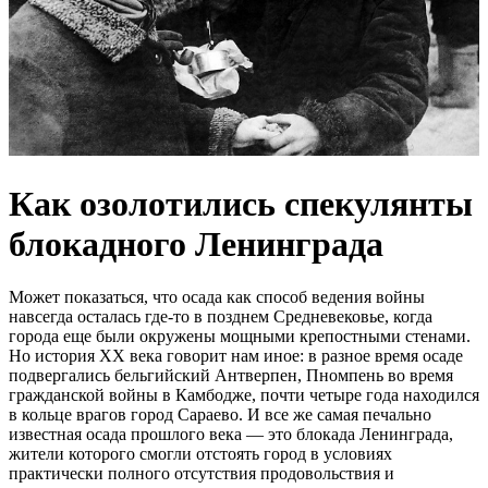
Как озолотились спекулянты
блокадного Ленинграда
Может показаться, что осада как способ ведения войны
навсегда осталась где-то в позднем Средневековье, когда
города еще были окружены мощными крепостными стенами.
Но история XX века говорит нам иное: в разное время осаде
подвергались бельгийский Антверпен, Пномпень во время
гражданской войны в Камбодже, почти четыре года находился
в кольце врагов город Сараево. И все же самая печально
известная осада прошлого века — это блокада Ленинграда,
жители которого смогли отстоять город в условиях
практически полного отсутствия продовольствия и