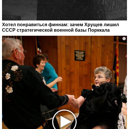
Хотел понравиться финнам: зачем Хрущев лишил
СССР стратегической военной базы Порккала
i