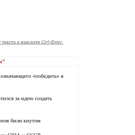
и
"
, означающего «победить» в
тился за идею создать
енов били кнутом