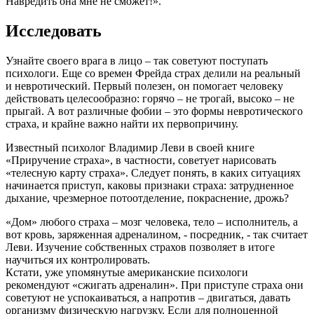
Навредить она мне не сможет!».
Исследовать
Узнайте своего врага в лицо – так советуют поступать
психологи. Еще со времен Фрейда страх делили на реальный
и невротический. Первый полезен, он помогает человеку
действовать целесообразно: горячо – не трогай, высоко – не
прыгай. А вот различные фобии – это формы невротического
страха, и крайне важно найти их первопричину.
Известный психолог Владимир Леви в своей книге
«Приручение страха», в частности, советует нарисовать
«телесную карту страха». Следует понять, в каких ситуациях
начинается приступ, каковы признаки страха: затрудненное
дыхание, чрезмерное потоотделение, покраснение, дрожь?
«Дом» любого страха – мозг человека, тело – исполнитель, а
вот кровь, заряженная адреналином, - посредник, - так считает
Леви. Изучение собственных страхов позволяет в итоге
научиться их контролировать.
Кстати, уже упомянутые американские психологи
рекомендуют «сжигать адреналин». При приступе страха они
советуют не успокаиваться, а напротив – двигаться, давать
организму физическую нагрузку. Если для полноценной