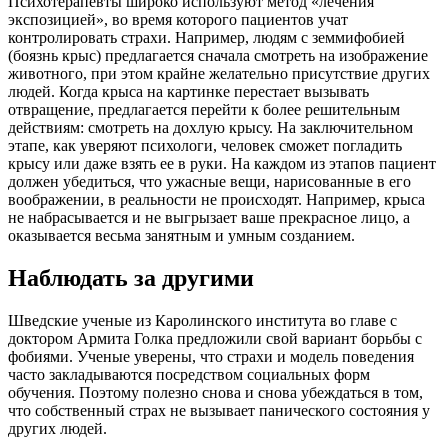
Психотерапевты широко используют метод «лечения
экспозицией», во время которого пациентов учат
контролировать страхи. Например, людям с земмифобией
(боязнь крыс) предлагается сначала смотреть на изображение
животного, при этом крайне желательно присутствие других
людей. Когда крыса на картинке перестает вызывать
отвращение, предлагается перейти к более решительным
действиям: смотреть на дохлую крысу. На заключительном
этапе, как уверяют психологи, человек сможет погладить
крысу или даже взять ее в руки. На каждом из этапов пациент
должен убедиться, что ужасные вещи, нарисованные в его
воображении, в реальности не происходят. Например, крыса
не набрасывается и не выгрызает ваше прекрасное лицо, а
оказывается весьма занятным и умным созданием.
Наблюдать за другими
Шведские ученые из Каролинского института во главе с
доктором Армита Голка предложили свой вариант борьбы с
фобиями. Ученые уверены, что страхи и модель поведения
часто закладываются посредством социальных форм
обучения. Поэтому полезно снова и снова убеждаться в том,
что собственный страх не вызывает панического состояния у
других людей.