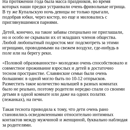
На протяжении года была масса праздников, во время
которых наши предки устраивали очень фривольные игрища.
В ту же Купальскую ночь девицы не только прыгали,
подобрав юбки, через костер, но еще и миловались с
приглянувшимися парнями.
Детей, конечно, на такие забавы специально не приглашали,
но и особо не скрывали их от младших членов общества.
Любой любопытный подросток мог подсмотреть за этими
игрищами, проводимыми на свежем воздухе, где-нибудь в
поле или на берегу реки.
«Половой образованности» молодежи очень способствовало и
совместное проживание взрослых и детей в достаточно
тесном пространстве. Славянские семьи были очень
большими: в одной могло быть по 10-12 отпрысков.
Разместить такое количество малышей в разных комнатах
было не реально, поэтому родители нередко спали со своими
детьми в одной комнате или даже на одних полатях
(лежанках), на печи.
Такая теснота приводила к тому, что дети очень рано
становились осведомленными относительно интимных
контактов между мужчиной и женщиной, буквально наблюдая
за родителями.