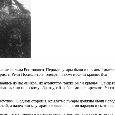
азвание фильма Ростоцкого. Первые гусары были в прямом смысл
еристы Речи Посполитой - элеары - также носили крылья.Вся
вались из наемников, их атрибутом также были крылья. Свидете
ванных по польскому образцу, с барабанами и свирелями. У его 
ибутики. С одной стороны, крылатые гусары должны были навод
икой, а надевались гусарами только на время парадов и смотров.
анью, то их привел в немалое замешательство вид казаков, вст