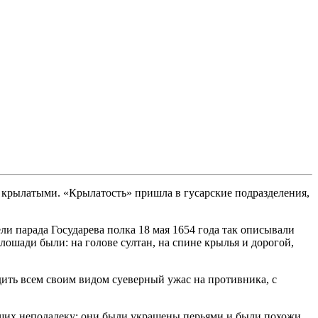
е крылатыми. «Крылатость» пришла в гусарские подразделения,
ли парада Государева полка 18 мая 1654 года так описывали
лошади были: на голове султан, на спине крылья и дорогой,
ить всем своим видом суеверный ужас на противника, с
авших неподалеку: они были украшены перьями и были похожи,