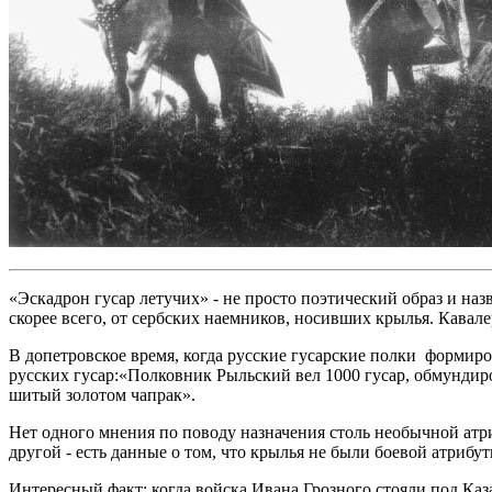
«Эскадрон гусар летучих» - не просто поэтический образ и н
скорее всего, от сербских наемников, носивших крылья. Кавал
В допетровское время, когда русские гусарские полки формиро
русских гусар:«Полковник Рыльский вел 1000 гусар, обмундиро
шитый золотом чапрак».
Нет одного мнения по поводу назначения столь необычной атр
другой - есть данные о том, что крылья не были боевой атрибут
Интересный факт: когда войска Ивана Грозного стояли под Каз