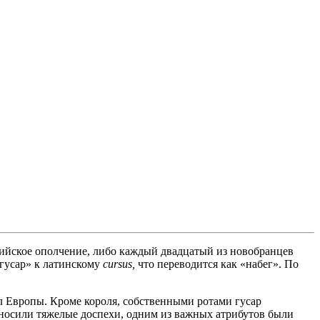
ерийское ополчение, либо каждый двадцатый из новобранцев
«гусар» к латинскому
cursus,
что переводится как «набег». По
л Европы. Кроме короля, собственными ротами гусар
н носили тяжелые доспехи, одним из важных атрибутов были