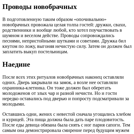
Проводы новобрачных
В подготовленную таким образом «опочивальню»
новобрачных провожала целая толпа гостей: дружки, свахи,
родственники и вообще любой, кто хотел поучаствовать в
шумном и веселом действе. Проводы сопровождались
песнями, непристойными шутками и советами. Дружка бил
кнутом по ложу, выгоняя нечистую силу. Затем он должен был
заплатить выкуп
постельницам
.
Наедине
После всех этих ритуалов новобрачных наконец оставляли
одних. Дверь закрывали на замок, а возле нее оставляли
охранника-клетника. Он тоже должен был оберегать
молодоженов от злых чар и разной нечисти. Но и гости
нередко оставались под дверью и попросту подсматривали за
молодыми.
Оставшись одни, жених с невестой сначала угощались хлебом
и курицей. Эта пища должна была дать паре плодовитость.
После еды девица обязана была снять с ног парня сапоги. Тем
самым она демонстрировала смирение перед будущим мужем