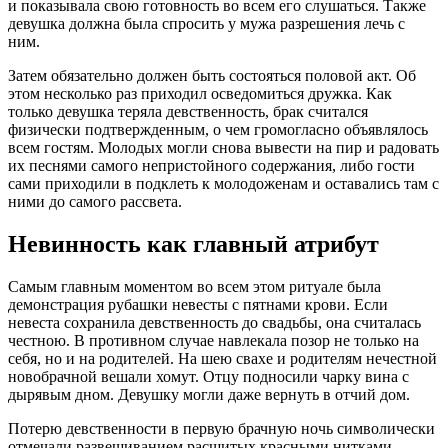
и показывала свою готовность во всем его слушаться. Также
девушка должна была спросить у мужа разрешения лечь с
ним.
Затем обязательно должен быть состояться половой акт. Об
этом несколько раз приходил осведомиться дружка. Как
только девушка теряла девственность, брак считался
физически подтвержденным, о чем громогласно объявлялось
всем гостям. Молодых могли снова вывести на пир и радовать
их песнями самого непристойного содержания, либо гости
сами приходили в подклеть к молодоженам и оставались там с
ними до самого рассвета.
Невинность как главный атрибут
Самым главным моментом во всем этом ритуале была
демонстрация рубашки невесты с пятнами крови. Если
невеста сохранила девственность до свадьбы, она считалась
честною. В противном случае навлекала позор не только на
себя, но и на родителей. На шею свахе и родителям нечестной
новобрачной вешали хомут. Отцу подносили чарку вина с
дырявым дном. Девушку могли даже вернуть в отчий дом.
Потерю девственности в первую брачную ночь символически
отмечали развешиванием расшитых красными нитками