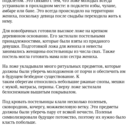
подклетом. Это связано с тем, что ложе молодых всегда
устраивали в прохладном месте: в подклети избы, чулане,
амбаре или бане. Это всегда происходило на территории
жениха, поскольку девица после свадьбы переходила жить к
нему.
Для новобрачных готовили высокое ложе на крепком
деревянном основании. Его застилали постельными
принадлежностями, которые были взяты из приданого
девушки. Подготовкой ложа для жениха и невесты
занимались женщины-постельницы из числа свах. Также
постель могла готовить мама или сестра жениха.
На ложе укладывали много ритуальных предметов, которые
должны были уберечь молодоженов от порчи и обеспечить им
в будущем безбедное существование. К
таким
оберегам
относились небольшие ржаные снопы, мешки
с мукой, матрасы, перины. Сверху ложе застилали
белоснежным вышитым покрывалом.
Под кровать
постельницы
клали несколько поленьев,
сковородник, кочергу, можжевеловую ветку. Эти предметы
должны были уберечь пару от всякой нечисти. Поленья
символизировали будущее потомство, поэтому их нужно было
класть побольше.