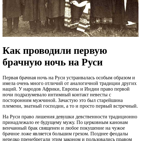
Как проводили первую
брачную ночь на Руси
Первая брачная ночь на Руси устраивалась особым образом и
имела очень много отличий от аналогичной традиции других
наций. У народов Африки, Европы и Индии право первой
ночи подразумевало интимный контакт невесты с
посторонним мужчиной. Зачастую это был старейшина
племени, знатный господин, а то и просто первый встречный.
На Руси право лишения девушки девственности традиционно
принадлежало ее будущему мужу. По церковным канонам
венчанный брак священен и любое покушение на чужое
брачное ложе является большим грехом. Позднее феодалы
нередко пренебрегали этим законом и пользовались правом