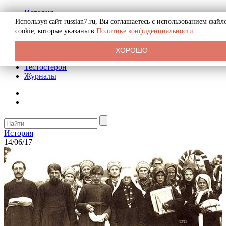
История
Биография
Используя сайт russian7.ru, Вы соглашаетесь с использованием файл
Криминал
cookie, которые указаны в
Политике конфиденциальности
Реклама на сайте
О сайте
ХОРОШО
Рекомендательные статьи
Тестостерон
Журналы
История
14/06/17