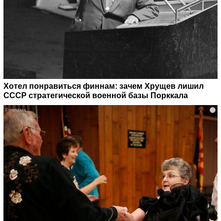
Хотел понравиться финнам: зачем Хрущев лишил
СССР стратегической военной базы Порккала
i