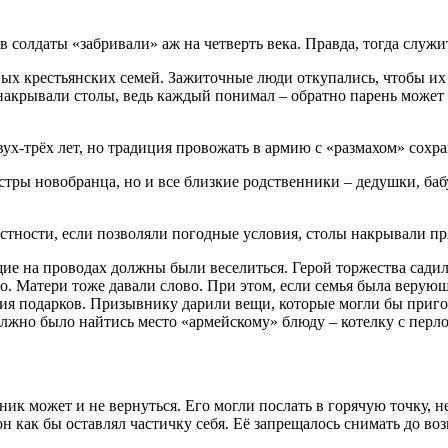
 солдаты «забривали» аж на четверть века. Правда, тогда служи
ных крестьянских семей. Зажиточные люди откупались, чтобы их
крывали столы, ведь каждый понимал – обратно парень может и 
ух-трёх лет, но традиция провожать в армию с «размахом» сохра
стры новобранца, но и все близкие родственники – дедушки, бабу
стности, если позволяли погодные условия, столы накрывали пр
ие на проводах должны были веселиться. Герой торжества садилс
о. Матери тоже давали слово. При этом, если семья была верую
ния подарков. Призывнику дарили вещи, которые могли бы пригод
должно было найтись место «армейскому» блюду – котелку с перл
ик может и не вернуться. Его могли послать в горячую точку, н
он как бы оставлял частичку себя. Её запрещалось снимать до во