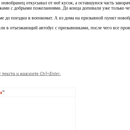
х новобранец откусывал от неё кусок, а оставшуюся часть завор
ами с добрыми пожеланиями. До конца допивали уже только чер
е до поездки в военкомат. А из дома на призывной пункт новоб
али в отъезжающий автобус с призывниками, после чего все про
и
"