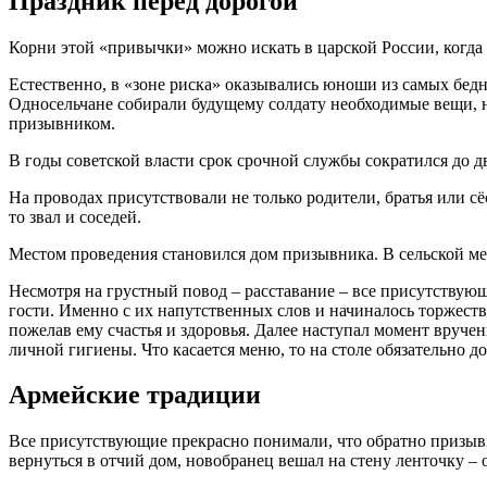
Праздник перед дорогой
Корни этой «привычки» можно искать в царской России, когда в
Естественно, в «зоне риска» оказывались юноши из самых бед
Односельчане собирали будущему солдату необходимые вещи, на
призывником.
В годы советской власти срок срочной службы сократился до дв
На проводах присутствовали не только родители, братья или сë
то звал и соседей.
Местом проведения становился дом призывника. В сельской ме
Несмотря на грустный повод – расставание – все присутствующ
гости. Именно с их напутственных слов и начиналось торжеств
пожелав ему счастья и здоровья. Далее наступал момент вруче
личной гигиены. Что касается меню, то на столе обязательно 
Армейские традиции
Все присутствующие прекрасно понимали, что обратно призывн
вернуться в отчий дом, новобранец вешал на стену ленточку – 